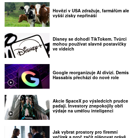
Hovězí v USA zdražuje, farmářům ale
vyšší zisky nepřináší
Disney se dohodl TikTokem. Tvůrci
mohou používat slavné postavičky
ve videích
Google reorganizuje AI divizi. Demis
Hassabis přechází do nové role
Akcie SpaceX po výsledcích prudce
padají. Investory znepokojily obří
výdaje na umělou inteligenci
Jak vybrat prostory pro firemní
večírek a proč začít plánovat právě