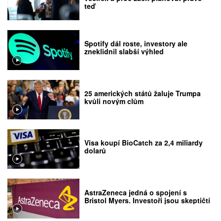
teď
Spotify dál roste, investory ale
zneklidnil slabší výhled
25 amerických států žaluje Trumpa
kvůli novým clům
Visa koupí BioCatch za 2,4 miliardy
dolarů
AstraZeneca jedná o spojení s
Bristol Myers. Investoři jsou skeptičtí