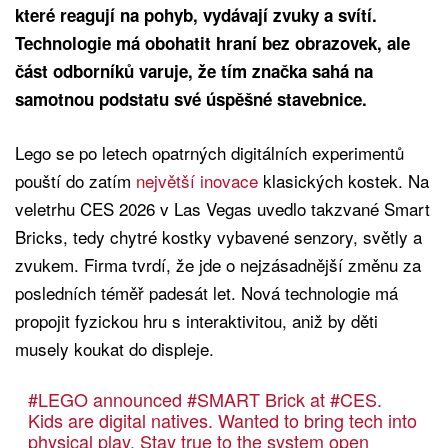
které reagují na pohyb, vydávají zvuky a svítí.
Technologie má obohatit hraní bez obrazovek, ale
část odborníků varuje, že tím značka sahá na
samotnou podstatu své úspěšné stavebnice.
Lego se po letech opatrných digitálních experimentů
pouští do zatím
největší inovace
klasických kostek. Na
veletrhu CES 2026 v Las Vegas uvedlo takzvané Smart
Bricks, tedy chytré kostky vybavené senzory, světly a
zvukem. Firma tvrdí, že jde o nejzásadnější změnu za
posledních téměř padesát let. Nová technologie má
propojit fyzickou hru s interaktivitou, aniž by děti
musely koukat do displeje.
#LEGO
announced
#SMART
Brick at
#CES
.
Kids are digital natives. Wanted to bring tech into
physical play. Stay true to the system open