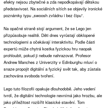
efekty nejsou zbytečné a zda nepodkopávají dětskou
představivost. Na sociálních sítích se objevily ironické
poznámky typu „swoosh zvládnu i bez čipu“.
Na opačné straně stojí argument, že se Lego jen
přizpůsobuje realitě. Děti dnes vyrůstají obklopené
technologiemi a očekávají interaktivitu. Podle části
expertů může chytrá kostka fyzickou hru naopak
prohloubit, pokud ji nebude nahrazovat. Profesor
Andrew Manches z Univerzity v Edinburghu mluví o
snaze propojit digitální a fyzický svět tak, aby zůstala
zachována svoboda tvoření.
Lego tuto filozofii opakuje dlouhodobě. Jeho vedení
tvrdí, že digitální technologie nevnímá jako hrozbu, ale
jako příležitost rozšířit klasické stavění. Tom