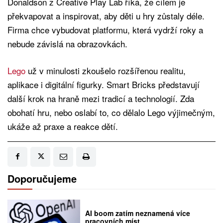
Donaldson z Creative Play Lab říká, že cílem je
překvapovat a inspirovat, aby děti u hry zůstaly déle.
Firma chce vybudovat platformu, která vydrží roky a
nebude závislá na obrazovkách.
Lego
už v minulosti zkoušelo rozšířenou realitu,
aplikace i digitální figurky. Smart Bricks představují
další krok na hraně mezi tradicí a technologií. Zda
obohatí hru, nebo oslabí to, co dělalo Lego výjimečným,
ukáže až praxe a reakce dětí.
Doporučujeme
AI boom zatím neznamená více
pracovních míst