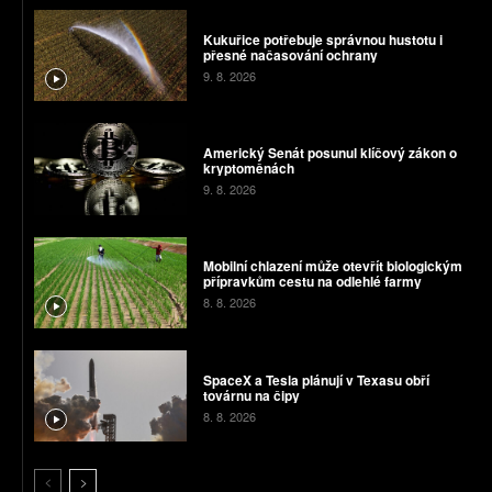
Kukuřice potřebuje správnou hustotu i
přesné načasování ochrany
9. 8. 2026
Americký Senát posunul klíčový zákon o
kryptoměnách
9. 8. 2026
Mobilní chlazení může otevřít biologickým
přípravkům cestu na odlehlé farmy
8. 8. 2026
SpaceX a Tesla plánují v Texasu obří
továrnu na čipy
8. 8. 2026