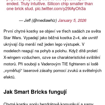
ended. Truly intuitive. Silicon chip smaller than
one brick stud.
pic.twitter.com/y29lAyOh3a
— Jeff (@mediawhiz)
January 5, 2026
První chytré kostky se objeví ve třech sadách ze světa
Star Wars. Vypadají jako běžná kostka 2×4, ale uvnitř
ukrývají čip menší než jeden lego výstupek. V
modelech reagují na pohyb a polohu. Když dítě proletí
X-wingem vzduchem, ozve se charakteristické svištění
motorů. Při souboji s Vaderovým TIE fighterem si lodě
„vyměňují“ laserové zásahy pomocí zvuků a světelných
efektů.
Jak Smart Bricks fungují
Chytré kostky spolu bezdrátově komunikují a samy