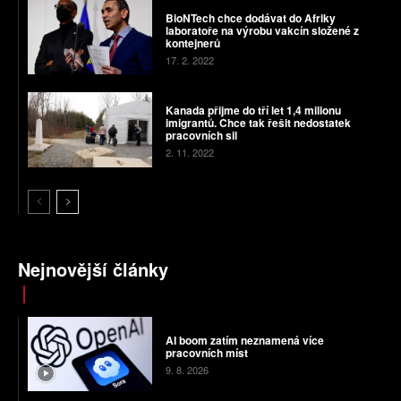
BioNTech chce dodávat do Afriky
laboratoře na výrobu vakcín složené z
kontejnerů
17. 2. 2022
Kanada přijme do tří let 1,4 milionu
imigrantů. Chce tak řešit nedostatek
pracovních sil
2. 11. 2022
Nejnovější články
AI boom zatím neznamená více
pracovních míst
9. 8. 2026