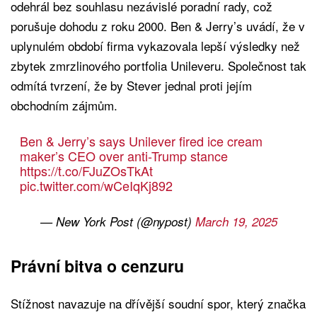
odehrál bez souhlasu nezávislé poradní rady, což
porušuje dohodu z roku 2000. Ben & Jerry’s uvádí, že v
uplynulém období firma vykazovala lepší výsledky než
zbytek zmrzlinového portfolia Unileveru. Společnost tak
odmítá tvrzení, že by Stever jednal proti jejím
obchodním zájmům.
Ben & Jerry’s says Unilever fired ice cream
maker’s CEO over anti-Trump stance
https://t.co/FJuZOsTkAt
pic.twitter.com/wCeIqKj892
— New York Post (@nypost)
March 19, 2025
Právní bitva o cenzuru
Stížnost navazuje na dřívější soudní spor, který značka