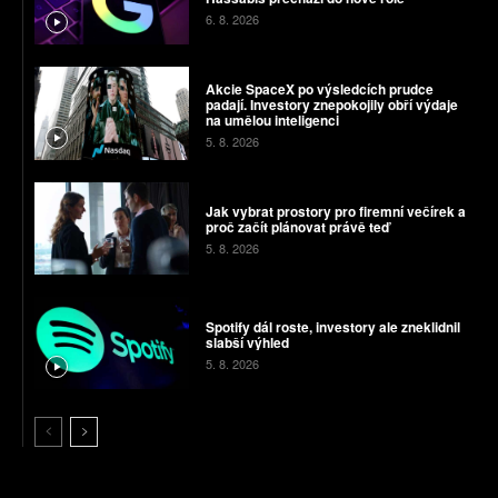
6. 8. 2026
Akcie SpaceX po výsledcích prudce
padají. Investory znepokojily obří výdaje
na umělou inteligenci
5. 8. 2026
Jak vybrat prostory pro firemní večírek a
proč začít plánovat právě teď
5. 8. 2026
Spotify dál roste, investory ale zneklidnil
slabší výhled
5. 8. 2026