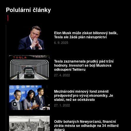
Polulární články
Elon Musk může získat bilionový balík,
Tesla ale žádá plán nástupnictví
6. 9. 2025
Tesla zaznamenala prudký pád tržní
hodnoty. Investoři se bojí Muskova
odkoupení Twitteru
27. 4. 2022
Mezinárodní měnový fond změnil
předpověď pro vývoj ekonomiky. Je
slabší, než se očekávalo
27. 1. 2022
Odliv bohatých Newyorčanů, finanční
ztráta města se odhaduje na 34 miliard
dolarů