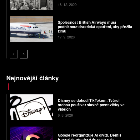
16. 12. 2020
Společnost British Airways musí
podniknout drastická opatření, aby přežila
zimu
17. 9. 2020
Nejnovější články
Disney se dohodl TikTokem. Tvůrci
mohou používat slavné postavičky ve
videích
6. 8. 2026
Google reorganizuje AI divizi. Demis
Hassabis přechází do nové role