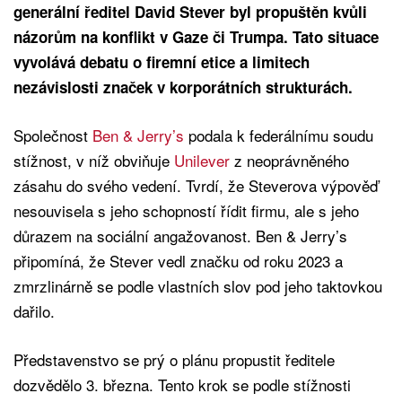
generální ředitel David Stever byl propuštěn kvůli
názorům na konflikt v Gaze či Trumpa. Tato situace
vyvolává debatu o firemní etice a limitech
nezávislosti značek v korporátních strukturách.
Společnost
Ben & Jerry’s
podala k federálnímu soudu
stížnost, v níž obviňuje
Unilever
z neoprávněného
zásahu do svého vedení. Tvrdí, že Steverova výpověď
nesouvisela s jeho schopností řídit firmu, ale s jeho
důrazem na sociální angažovanost. Ben & Jerry’s
připomíná, že Stever vedl značku od roku 2023 a
zmrzlinárně se podle vlastních slov pod jeho taktovkou
dařilo.
Představenstvo se prý o plánu propustit ředitele
dozvědělo 3. března. Tento krok se podle stížnosti