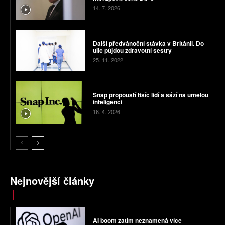
14. 7. 2026
Další předvánoční stávka v Británii. Do
ulic půjdou zdravotní sestry
25. 11. 2022
Snap propouští tisíc lidí a sází na umělou
inteligenci
16. 4. 2026
Nejnovější články
AI boom zatím neznamená více