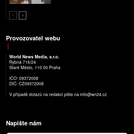
Provozovatel webu
World News Media, s.r.o.
Rybná 716/24
Staré Město, 110 00 Praha
IČO: 09372008
DIČ: CZ09372008
V případě dotazů na redakci pište na
info@wn24.cz
Napište nám