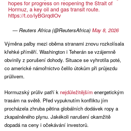
hopes for progress on reopening the Strait of
Hormuz, a key oil and gas transit route.
https://t.co/iyBGrqdlOv
— Reuters Africa (@ReutersAfrica)
May 8, 2026
Výměna palby mezi oběma stranami znovu rozkolísala
křehké příměří. Washington i Teherán se vzájemně
obvinily z porušení dohody. Situace se vyhrotila poté,
co americké námořnictvo čelilo útokům při průjezdu
průlivem.
Hormuzský průliv patří k
nejdůležitějším
energetickým
trasám na světě. Před vypuknutím konfliktu jím
procházela zhruba pětina globálních dodávek ropy a
zkapalněného plynu. Jakékoli narušení okamžitě
dopadá na ceny i očekávání investorů.