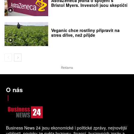
AstraZeneca jedná o spojení s
Bristol Myers. Investoři jsou skeptičtí
Veganic chce rostliny připravit na
stres dříve, než přijde
Reklama
O nás
Business News 24 jsou ekonomické i politické zprávy, nejnovější
události, novinky ze světa byznysu, financí, burzovních zpráv a