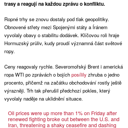
trasy a reagují na každou zprávu o konfliktu.
Ropné trhy se znovu dostaly pod tlak geopolitiky.
Obnovené střety mezi Spojenými státy a Íránem
vyvolaly obavy o stabilitu dodávek. Klíčovou roli hraje
Hormuzský průliv, kudy proudí významná část světové
ropy.
Ceny reagovaly rychle. Severomořský Brent i americká
ropa WTI po zprávách o bojích
posílily
zhruba o jedno
procento, přičemž na začátku obchodování rostly ještě
výrazněji. Trh tak přerušil předchozí pokles, který
vyvolaly naděje na uklidnění situace.
Oil prices were up more than 1% on Friday after
renewed fighting broke out between the U.S. and
Iran, threatening a shaky ceasefire and dashing