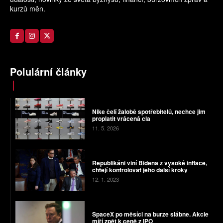
kurzů měn.
Polulární články
Nike čelí žalobě spotřebitelů, nechce jim
proplatit vrácená cla
11. 5. 2026
Republikáni viní Bidena z vysoké inflace,
chtějí kontrolovat jeho další kroky
12. 1. 2023
SpaceX po měsíci na burze slábne. Akcie
míří zpět k ceně z IPO