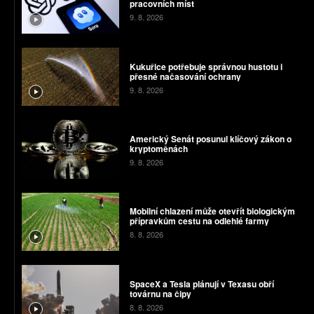
pracovních míst
9. 8. 2026
Kukuřice potřebuje správnou hustotu i
přesné načasování ochrany
9. 8. 2026
Americký Senát posunul klíčový zákon o
kryptoměnách
9. 8. 2026
Mobilní chlazení může otevřít biologickým
přípravkům cestu na odlehlé farmy
8. 8. 2026
SpaceX a Tesla plánují v Texasu obří
továrnu na čipy
8. 8. 2026