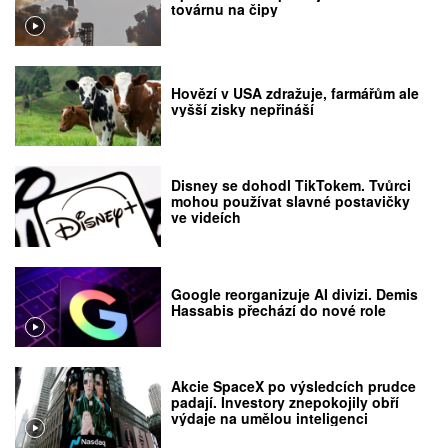
továrnu na čipy
Hovězí v USA zdražuje, farmářům ale
vyšší zisky nepřináší
Disney se dohodl TikTokem. Tvůrci
mohou používat slavné postavičky
ve videích
Google reorganizuje AI divizi. Demis
Hassabis přechází do nové role
Akcie SpaceX po výsledcích prudce
padají. Investory znepokojily obří
výdaje na umělou inteligenci