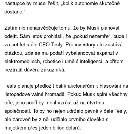
nástupce by musel řešit, „kolik autonomie skutečně
dostane.“
Zatím nic nenasvědčuje tomu, že by Musk plánoval
odejít. Sám letos prohlásil, že „pokud nezemře“, bude i
za pět let stále CEO Tesly. Pro investory ale zůstává
otázkou, zda se mu podaří vybalancovat expanzi v
elektromobilech, robotice i umělé inteligenci, a přitom
neztratit důvěru zákazníků.
Tesla plánuje předložit balík akcionářům k hlasování na
listopadové valné hromadě. Pokud Musk splní všechny
cíle, jeho podíl by mohl vzrůst až na čtvrtinu
společnosti. To by ho nejen udrželo pevně v čele Tesly,
ale zároveň by z něj udělalo prvního člověka s
majetkem přes jeden bilion dolarů.