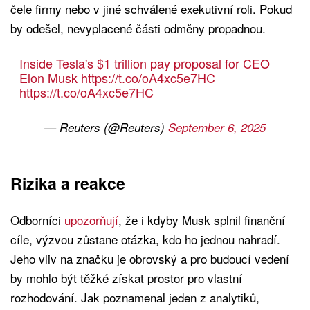
čele firmy nebo v jiné schválené exekutivní roli. Pokud
by odešel, nevyplacené části odměny propadnou.
Inside Tesla's $1 trillion pay proposal for CEO
Elon Musk
https://t.co/oA4xc5e7HC
https://t.co/oA4xc5e7HC
— Reuters (@Reuters)
September 6, 2025
Rizika a reakce
Odborníci
upozorňují
, že i kdyby Musk splnil finanční
cíle, výzvou zůstane otázka, kdo ho jednou nahradí.
Jeho vliv na značku je obrovský a pro budoucí vedení
by mohlo být těžké získat prostor pro vlastní
rozhodování. Jak poznamenal jeden z analytiků,