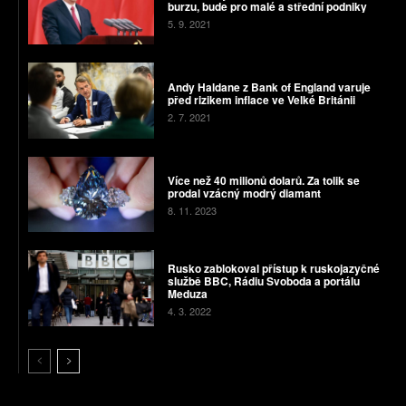
burzu, bude pro malé a střední podniky
5. 9. 2021
Andy Haldane z Bank of England varuje
před rizikem inflace ve Velké Británii
2. 7. 2021
Více než 40 milionů dolarů. Za tolik se
prodal vzácný modrý diamant
8. 11. 2023
Rusko zablokoval přístup k ruskojazyčné
službě BBC, Rádiu Svoboda a portálu
Meduza
4. 3. 2022