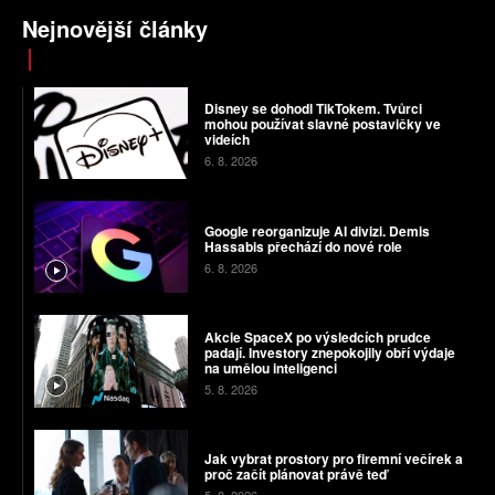
Nejnovější články
Disney se dohodl TikTokem. Tvůrci
mohou používat slavné postavičky ve
videích
6. 8. 2026
Google reorganizuje AI divizi. Demis
Hassabis přechází do nové role
6. 8. 2026
Akcie SpaceX po výsledcích prudce
padají. Investory znepokojily obří výdaje
na umělou inteligenci
5. 8. 2026
Jak vybrat prostory pro firemní večírek a
proč začít plánovat právě teď