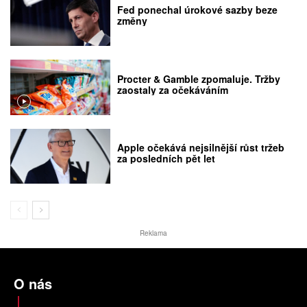
Fed ponechal úrokové sazby beze
změny
Procter & Gamble zpomaluje. Tržby
zaostaly za očekáváním
Apple očekává nejsilnější růst tržeb
za posledních pět let
Reklama
O nás