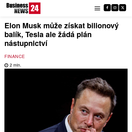
Elon Musk může získat bilionový
balík, Tesla ale žádá plán
nástupnictví
FINANCE
2
min.