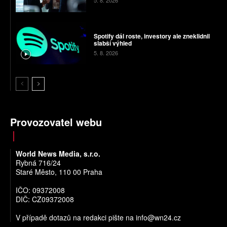
5. 8. 2026
Spotify dál roste, investory ale zneklidnil
slabší výhled
5. 8. 2026
Provozovatel webu
World News Media, s.r.o.
Rybná 716/24
Staré Město, 110 00 Praha
IČO: 09372008
DIČ: CZ09372008
V případě dotazů na redakci pište na
info@wn24.cz