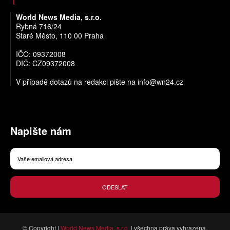
World News Media, s.r.o.
Rybná 716/24
Staré Město, 110 00 Praha
IČO: 09372008
DIČ: CZ09372008
V případě dotazů na redakci pište na
info@wn24.cz
Napište nám
ODESLAT
© Copyright |
World News Media, s.r.o.
| všechna práva vyhrazena.