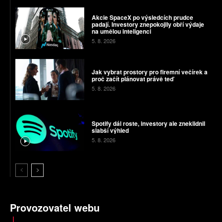
Akcie SpaceX po výsledcích prudce
padají. Investory znepokojily obří výdaje
na umělou inteligenci
5. 8. 2026
Jak vybrat prostory pro firemní večírek a
proč začít plánovat právě teď
5. 8. 2026
Spotify dál roste, investory ale zneklidnil
slabší výhled
5. 8. 2026
Provozovatel webu