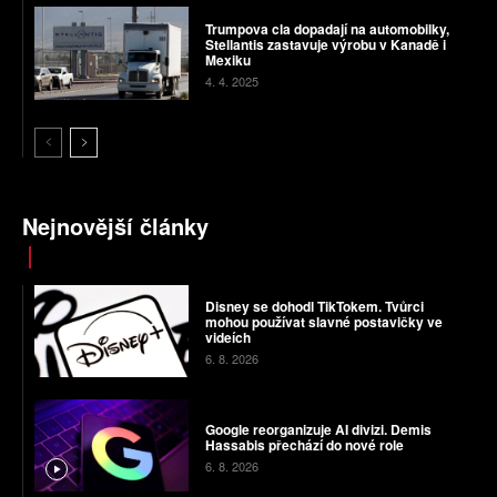
Trumpova cla dopadají na automobilky,
Stellantis zastavuje výrobu v Kanadě i
Mexiku
4. 4. 2025
Nejnovější články
Disney se dohodl TikTokem. Tvůrci
mohou používat slavné postavičky ve
videích
6. 8. 2026
Google reorganizuje AI divizi. Demis
Hassabis přechází do nové role
6. 8. 2026