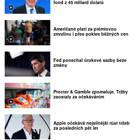
fond z 45 miliard dolarů
Američané platí za prémiovou
zmrzlinu i přes pokles běžných cen
Fed ponechal úrokové sazby beze
změny
Procter & Gamble zpomaluje. Tržby
zaostaly za očekáváním
Apple očekává nejsilnější růst tržeb
za posledních pět let