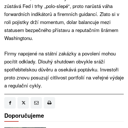
zůstává Fed i trhy „polo-slepé“, proto narůstá váha
forwardních indikátorů a firemních guidancí. Zlato si v
roli pojistky drží momentum, dolar balancuje mezi
statusem bezpečného přístavu a reputačním šrámem
Washingtonu.
Firmy napojené na státní zakázky a povolení mohou
pocítit odklady. Dlouhý shutdown obvykle sráží
spotřebitelskou důvěru a osekává poptávku. Investoři
proto znovu posuzují citlivost portfolií na veřejné výdaje
a regulační cykly.
Doporučujeme