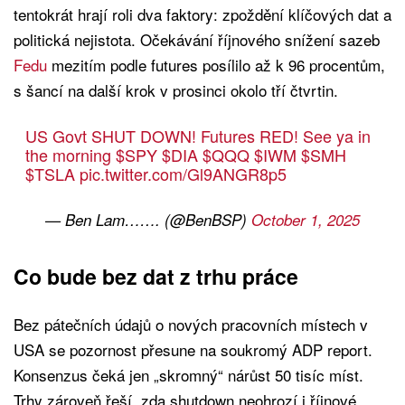
tentokrát hrají roli dva faktory: zpoždění klíčových dat a
politická nejistota. Očekávání říjnového snížení sazeb
Fedu
mezitím podle futures posílilo až k 96 procentům,
s šancí na další krok v prosinci okolo tří čtvrtin.
US Govt SHUT DOWN! Futures RED! See ya in
the morning
$SPY
$DIA
$QQQ
$IWM
$SMH
$TSLA
pic.twitter.com/Gl9ANGR8p5
— Ben Lam……. (@BenBSP)
October 1, 2025
Co bude bez dat z trhu práce
Bez pátečních údajů o nových pracovních místech v
USA se pozornost přesune na soukromý ADP report.
Konsenzus čeká jen „skromný“ nárůst 50 tisíc míst.
Trhy zároveň řeší, zda shutdown neohrozí i říjnové