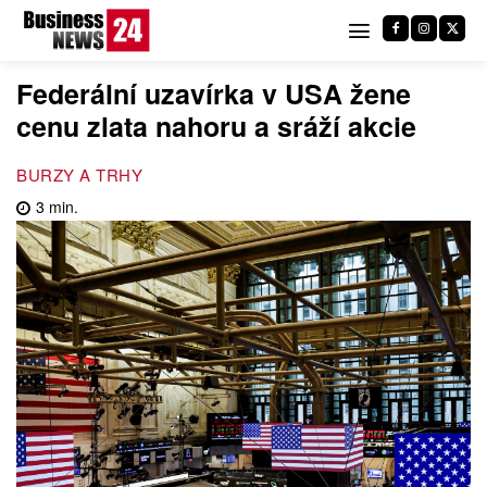
Federální uzavírka v USA žene
cenu zlata nahoru a sráží akcie
BURZY A TRHY
3
min.