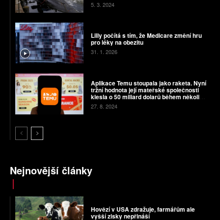
5. 3. 2024
Lilly počítá s tím, že Medicare změní hru
pro léky na obezitu
31. 1. 2026
Aplikace Temu stoupala jako raketa. Nyní
tržní hodnota její mateřské společnosti
klesla o 50 miliard dolarů během několika
hodin
27. 8. 2024
Nejnovější články
Hovězí v USA zdražuje, farmářům ale
vyšší zisky nepřináší