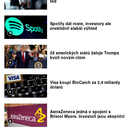
teď
Spotify dál roste, investory ale
zneklidnil slabší výhled
25 amerických států žaluje Trumpa
kvůli novým clům
Visa koupí BioCatch za 2,4 miliardy
dolarů
AstraZeneca jedná o spojení s
Bristol Myers. Investoři jsou skeptičtí