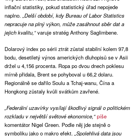
inflační statistiky, pokud statistický úřad nepojede
naplno.
„Delší období, kdy Bureau of Labor Statistics
nepracuje na plný výkon, může zasáhnout sběr dat a
varuje stratég Anthony Saglimbene.
jejich kvalitu,“
Dolarový index po sérii ztrát zůstal stabilní kolem 97,8
bodu, desetiletý výnos amerických dluhopisů se v Asii
držel u 4,156 procenta. Ropa po dvou dnech poklesu
mírně přidala, Brent se pohyboval u 66,2 dolaru.
Regionálně se dařilo Soulu a Tchaj-wanu, Čína a
Hongkong zůstaly kvůli svátkům zavřené.
„Federální uzavírky vysílají škodlivý signál o politickém
píše
rozkladu v největší světové ekonomice,“
komentátor Nigel Green. Podle něj jde stejně o
symboliku jako o makro efekt.
„Spolehlivá data jsou