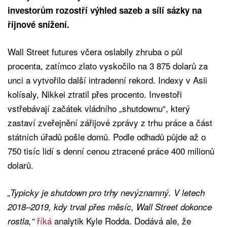
investorům rozostří výhled sazeb a sílí sázky na
říjnové snížení.
Wall Street futures včera oslabily zhruba o půl
procenta, zatímco zlato vyskočilo na 3 875 dolarů za
unci a vytvořilo další intradenní rekord. Indexy v Asii
kolísaly, Nikkei ztratil přes procento. Investoři
vstřebávají začátek vládního „shutdownu“, který
zastaví zveřejnění zářijové zprávy z trhu práce a část
státních úřadů pošle domů. Podle odhadů půjde až o
750 tisíc lidí s denní cenou ztracené práce 400 milionů
dolarů.
„Typicky je shutdown pro trhy nevýznamný. V letech
2018–2019, kdy trval přes měsíc, Wall Street dokonce
říká
analytik Kyle Rodda. Dodává ale, že
rostla,“