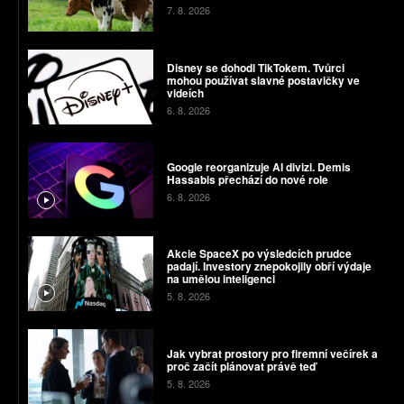
7. 8. 2026
Disney se dohodl TikTokem. Tvůrci
mohou používat slavné postavičky ve
videích
6. 8. 2026
Google reorganizuje AI divizi. Demis
Hassabis přechází do nové role
6. 8. 2026
Akcie SpaceX po výsledcích prudce
padají. Investory znepokojily obří výdaje
na umělou inteligenci
5. 8. 2026
Jak vybrat prostory pro firemní večírek a
proč začít plánovat právě teď
5. 8. 2026