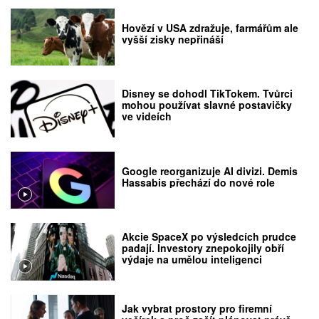
Hovězí v USA zdražuje, farmářům ale
vyšší zisky nepřináší
Disney se dohodl TikTokem. Tvůrci
mohou používat slavné postavičky
ve videích
Google reorganizuje AI divizi. Demis
Hassabis přechází do nové role
Akcie SpaceX po výsledcích prudce
padají. Investory znepokojily obří
výdaje na umělou inteligenci
Jak vybrat prostory pro firemní