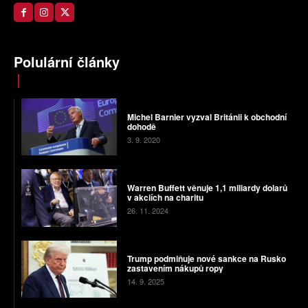
Polulární články
Michel Barnier vyzval Británii k obchodní
dohodě
3. 9. 2020
Warren Buffett věnuje 1,1 miliardy dolarů
v akciích na charitu
26. 11. 2024
Trump podmiňuje nové sankce na Rusko
zastavením nákupů ropy
14. 9. 2025