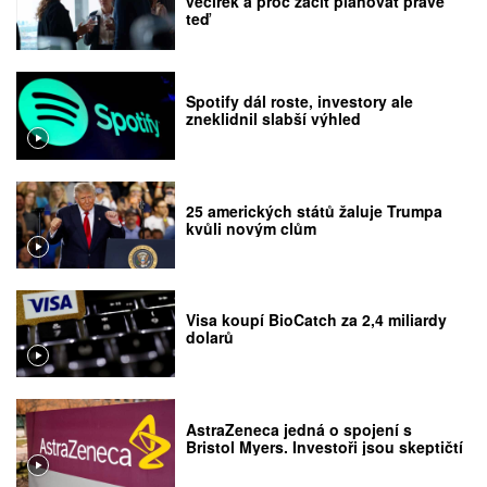
večírek a proč začít plánovat právě
teď
Spotify dál roste, investory ale
zneklidnil slabší výhled
25 amerických států žaluje Trumpa
kvůli novým clům
Visa koupí BioCatch za 2,4 miliardy
dolarů
AstraZeneca jedná o spojení s
Bristol Myers. Investoři jsou skeptičtí