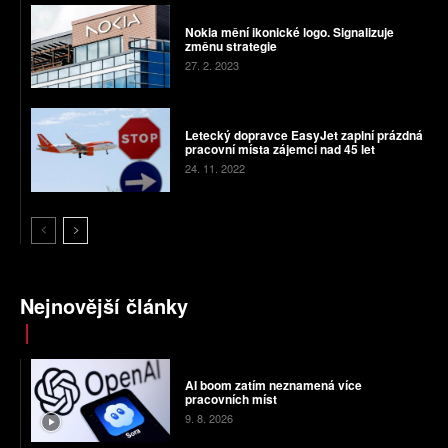
Nokia mění ikonické logo. Signalizuje
změnu strategie
27. 2. 2023
Letecký dopravce EasyJet zaplní prázdná
pracovní místa zájemci nad 45 let
24. 11. 2022
Nejnovější články
AI boom zatím neznamená více
pracovních míst
9. 8. 2026