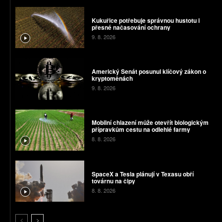
Kukuřice potřebuje správnou hustotu i
přesné načasování ochrany
9. 8. 2026
Americký Senát posunul klíčový zákon o
kryptoměnách
9. 8. 2026
Mobilní chlazení může otevřít biologickým
přípravkům cestu na odlehlé farmy
8. 8. 2026
SpaceX a Tesla plánují v Texasu obří
továrnu na čipy
8. 8. 2026