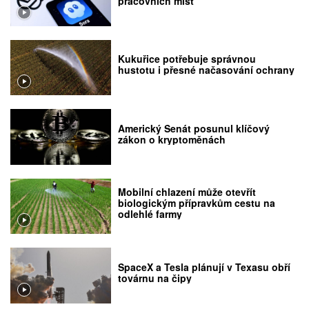
pracovních míst
Kukuřice potřebuje správnou
hustotu i přesné načasování ochrany
Americký Senát posunul klíčový
zákon o kryptoměnách
Mobilní chlazení může otevřít
biologickým přípravkům cestu na
odlehlé farmy
SpaceX a Tesla plánují v Texasu obří
továrnu na čipy