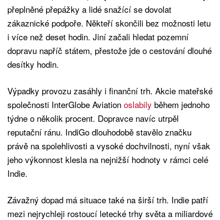
přeplněné přepážky a lidé snažící se dovolat
zákaznické podpoře. Někteří skončili bez možnosti letu
i více než deset hodin. Jiní začali hledat pozemní
dopravu napříč státem, přestože jde o cestování dlouhé
desítky hodin.
Výpadky provozu zasáhly i finanční trh. Akcie mateřské
společnosti InterGlobe Aviation
oslabily
během jednoho
týdne o několik procent. Dopravce navíc utrpěl
reputační ránu. IndiGo dlouhodobě stavělo značku
právě na spolehlivosti a vysoké dochvilnosti, nyní však
jeho výkonnost klesla na nejnižší hodnoty v rámci celé
Indie.
Závažný dopad má situace také na širší trh. Indie patří
mezi nejrychleji rostoucí letecké trhy světa a miliardové