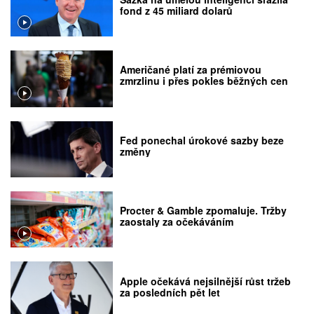
fond z 45 miliard dolarů
Američané platí za prémiovou
zmrzlinu i přes pokles běžných cen
Fed ponechal úrokové sazby beze
změny
Procter & Gamble zpomaluje. Tržby
zaostaly za očekáváním
Apple očekává nejsilnější růst tržeb
za posledních pět let