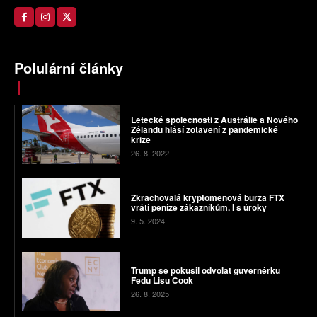
Polulární články
Letecké společnosti z Austrálie a Nového
Zélandu hlásí zotavení z pandemické
krize
26. 8. 2022
Zkrachovalá kryptoměnová burza FTX
vrátí peníze zákazníkům. I s úroky
9. 5. 2024
Trump se pokusil odvolat guvernérku
Fedu Lisu Cook
26. 8. 2025