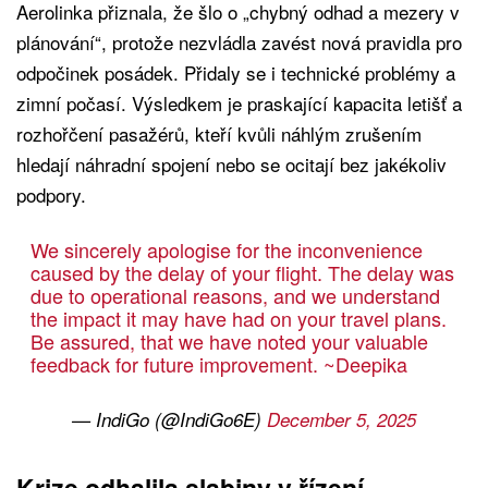
Aerolinka přiznala, že šlo o „chybný odhad a mezery v
plánování“, protože nezvládla zavést nová pravidla pro
odpočinek posádek. Přidaly se i technické problémy a
zimní počasí. Výsledkem je praskající kapacita letišť a
rozhořčení pasažérů, kteří kvůli náhlým zrušením
hledají náhradní spojení nebo se ocitají bez jakékoliv
podpory.
We sincerely apologise for the inconvenience
caused by the delay of your flight. The delay was
due to operational reasons, and we understand
the impact it may have had on your travel plans.
Be assured, that we have noted your valuable
feedback for future improvement. ~Deepika
— IndiGo (@IndiGo6E)
December 5, 2025
Krize odhalila slabiny v řízení