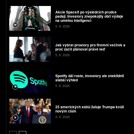
Akcie SpaceX po výsledcích prudce
padají. Investory znepokojily obří výdaje
na umělou inteligenci
5. 8. 2026
Jak vybrat prostory pro firemní večírek a
proč začít plánovat právě teď
5. 8. 2026
Spotify dál roste, investory ale zneklidnil
slabší výhled
5. 8. 2026
25 amerických států žaluje Trumpa kvůli
novým clům
4. 8. 2026