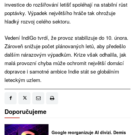
investice do rozšiřování letišť spoléhají na stabilní růst
poptávky. Výpadek největšího hráče tak ohrožuje
hladký rozvoj celého sektoru.
Vedení IndiGo tvrdí, že provoz stabilizuje do 10. února.
Zároveň snižuje počet plánovaných letů, aby předešlo
dalším nárazovým výpadkům. Krize však odhalila, jak
malá provozní chyba může ochromit největší domácí
dopravce i samotné ambice Indie stát se globálním
leteckým uzlem.
Doporučujeme
Google reorganizuje AI divizi. Demis