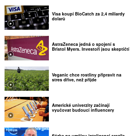
Visa koupí BioCatch za 2,4 miliardy
dolarů
AstraZeneca jedná o spojení s
Bristol Myers. Investoři jsou skeptičtí
Veganic chce rostliny připravit na
stres dříve, než přijde
Americké univerzity začínají
vyučovat budoucí influencery
Sázka na umělou inteligenci srazila