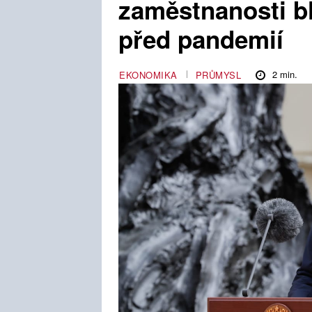
zaměstnanosti bl
před pandemií
2
min.
EKONOMIKA
PRŮMYSL