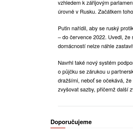
vzhledem k zářijovým parlament
úrovně v Rusku. Začátkem tohot
Putin nařídil, aby se ruský prot
– do července 2022. Uvedl, že 
domácností nelze náhle zastavit
Navrhl také nový systém podpory
o půjčku se zárukou u partners
dražšími, neboť se očekává, že 
zvyšovat sazby, přičemž další z
Doporučujeme