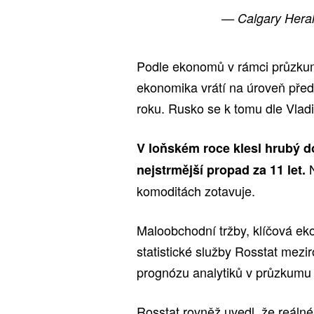
— Calgary Hera
Podle ekonomů v rámci průzku
ekonomika vrátí na úroveň před 
roku. Rusko se k tomu dle Vladim
V loňském roce klesl hrubý d
N
nejstrmější propad za 11 let.
komoditách zotavuje.
Maloobchodní tržby, klíčová ek
statistické služby Rosstat mezi
prognózu analytiků v průzkumu 
Rosstat rovněž uvedl, že reálné