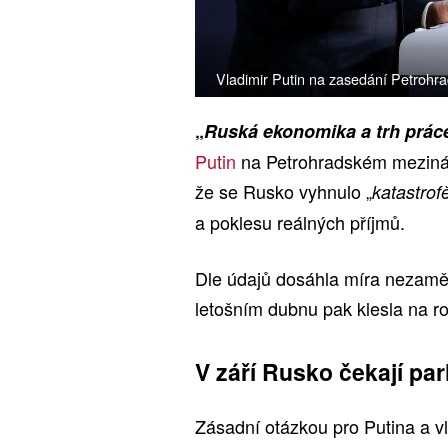
Vladimir Putin na zasedání Petrohr
„
Ruská ekonomika a trh práce
Putin
na Petrohradském mezinár
že se Rusko vyhnulo „
katastrof
a poklesu reálných příjmů.
Dle údajů dosáhla míra nezaměs
letošním dubnu pak klesla na r
V září Rusko čekají pa
Zásadní otázkou pro Putina a v