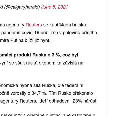
ld (@calgaryherald)
June 5, 2021
mu agentury
Reuters
se kupříkladu britská
pandemií covid-19 přibližně v polovině příštího
ira Putina blíží již nyní.
omácí produkt Ruska o 3 %, což byl
yní se však ruská ekonomika závislá na
onomická hybná síla Ruska, dle federální
ročně vzrostly o 34,7 %. Tím Rusko překonalo
agentury Reuters, kteří odhadovali 23% nárůst.
 ruské mzdy, očištěné o inflaci a vykazované o