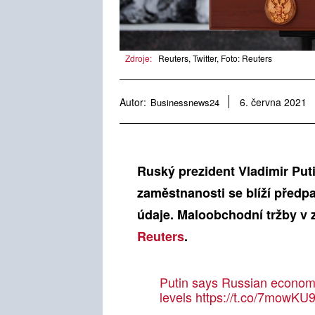
Zdroje:
Reuters, Twitter, Foto: Reuters
Autor:
Businessnews24
6. června 2021
Ruský prezident Vladimir Put
zaměstnanosti se blíží předp
údaje. Maloobchodní tržby v z
Reuters
.
Putin says Russian economy
levels
https://t.co/7mowKU