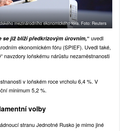
adského mezinárodního ekonomického fóra. Foto: Reuters
uvedl
 se již blíží předkrizovým úrovním,
“
odním ekonomickém fóru (SPIEF). Uvedl také,
“ navzdory loňskému nárůstu nezaměstnanosti
ě
tnanosti v loňském roce vrcholu 6,4 %. V
oční minimum 5,2 %.
rlamentní volby
ládnoucí stranu Jednotné Rusko je mimo jiné