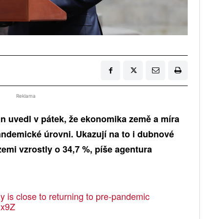
Reklama
in uvedl v pátek, že ekonomika země a míra
andemické úrovni. Ukazují na to i dubnové
emi vzrostly o 34,7 %, píše agentura
 is close to returning to pre-pandemic
9x9Z