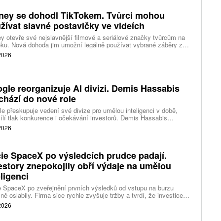
ney se dohodl TikTokem. Tvůrci mohou
žívat slavné postavičky ve videích
y otevře své nejslavnější filmové a seriálové značky tvůrcům na
ku. Nová dohoda jim umožní legálně používat vybrané záběry z
kce studia a sdílet vlastní videa také na platformě Disney Verts.
 2026
gle reorganizuje AI divizi. Demis Hassabis
chází do nové role
e přeskupuje vedení své divize pro umělou inteligenci v době,
ílí tlak konkurence i očekávání investorů. Demis Hassabis
vá každodenní řízení DeepMind a zaměří se na vývoj pokročilé
 2026
 inteligence i její dopad na společnost.
ie SpaceX po výsledcích prudce padají.
estory znepokojily obří výdaje na umělou
eligenci
 SpaceX po zveřejnění prvních výsledků od vstupu na burzu
ně oslabily. Firma sice rychle zvyšuje tržby a tvrdí, že investice
ělé inteligence se vracejí mnohem rychleji než dříve, investoři ale
 2026
eší, zda je tempo rekordních výdajů dlouhodobě udržitelné.