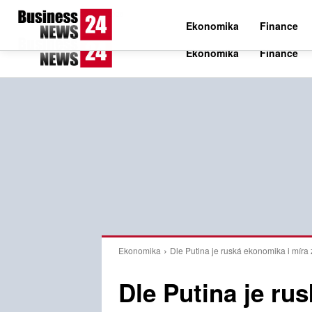
C
19.6
Pátek 7. srpna 2026
Czech
Ekonomika
Finance
Ekonomika
Dle Putina je ruská ekonomika i míra 
Dle Putina je ru