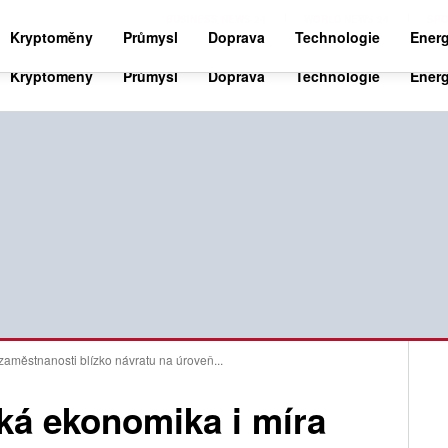
BUSINESS NEWS 24
WORLD NEWS 24
SPO
Kryptoměny
Průmysl
Doprava
Technologie
Energ
zaměstnanosti blízko návratu na úroveň...
ská ekonomika i míra