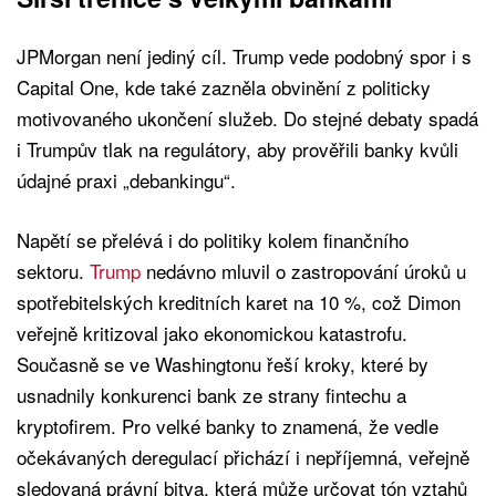
JPMorgan není jediný cíl. Trump vede podobný spor i s
Capital One, kde také zazněla obvinění z politicky
motivovaného ukončení služeb. Do stejné debaty spadá
i Trumpův tlak na regulátory, aby prověřili banky kvůli
údajné praxi „debankingu“.
Napětí se přelévá i do politiky kolem finančního
sektoru.
Trump
nedávno mluvil o zastropování úroků u
spotřebitelských kreditních karet na 10 %, což Dimon
veřejně kritizoval jako ekonomickou katastrofu.
Současně se ve Washingtonu řeší kroky, které by
usnadnily konkurenci bank ze strany fintechu a
kryptofirem. Pro velké banky to znamená, že vedle
očekávaných deregulací přichází i nepříjemná, veřejně
sledovaná právní bitva, která může určovat tón vztahů