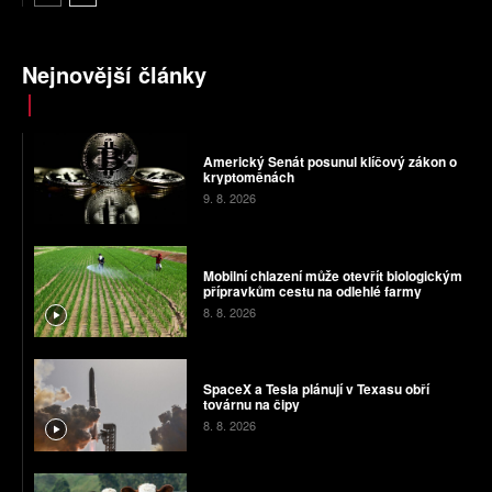
Nejnovější články
Americký Senát posunul klíčový zákon o
kryptoměnách
9. 8. 2026
Mobilní chlazení může otevřít biologickým
přípravkům cestu na odlehlé farmy
8. 8. 2026
SpaceX a Tesla plánují v Texasu obří
továrnu na čipy
8. 8. 2026