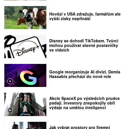
Hovězí v USA zdražuje, farmářům ale
vyšší zisky nepřináší
Disney se dohodl TikTokem. Tvůrci
mohou používat slavné postavičky
ve videích
Google reorganizuje AI divizi. Demis
Hassabis přechází do nové role
Akcie SpaceX po výsledcích prudce
padají. Investory znepokojily obří
výdaje na umělou inteligenci
Jak vybrat prostory pro firemní