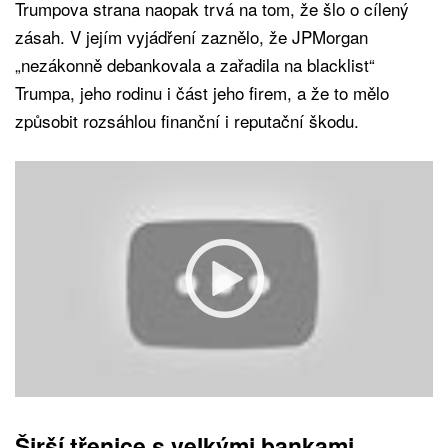
Trumpova strana naopak trvá na tom, že šlo o cílený
zásah. V jejím vyjádření zaznělo, že JPMorgan
„nezákonně debankovala a zařadila na blacklist“
Trumpa, jeho rodinu i část jeho firem, a že to mělo
způsobit rozsáhlou finanční i reputační škodu.
Širší třenice s velkými bankami