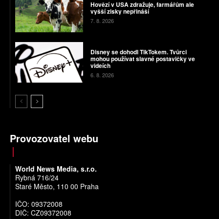
Hovězí v USA zdražuje, farmářům ale
vyšší zisky nepřináší
7. 8. 2026
Disney se dohodl TikTokem. Tvůrci
mohou používat slavné postavičky ve
videích
6. 8. 2026
Provozovatel webu
World News Media, s.r.o.
Rybná 716/24
Staré Město, 110 00 Praha
IČO: 09372008
DIČ: CZ09372008