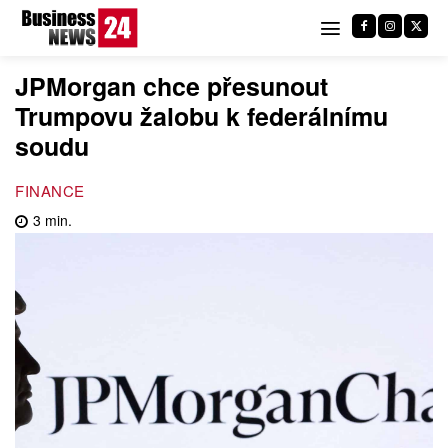
JPMorgan chce přesunout
Trumpovu žalobu k federálnímu
soudu
FINANCE
3
min.