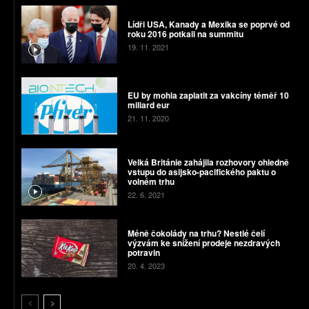
Lídři USA, Kanady a Mexika se poprvé od
roku 2016 potkali na summitu
19. 11. 2021
EU by mohla zaplatit za vakcíny téměř 10
miliard eur
21. 11. 2020
Velká Británie zahájila rozhovory ohledně
vstupu do asijsko-pacifického paktu o
volném trhu
22. 6. 2021
Méně čokolády na trhu? Nestlé čelí
výzvám ke snížení prodeje nezdravých
potravin
20. 4. 2023