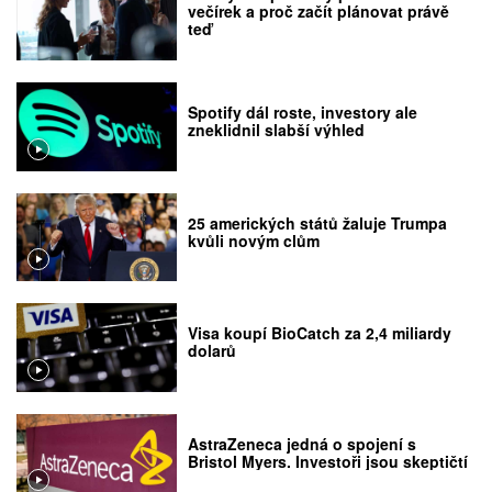
večírek a proč začít plánovat právě
teď
Spotify dál roste, investory ale
zneklidnil slabší výhled
25 amerických států žaluje Trumpa
kvůli novým clům
Visa koupí BioCatch za 2,4 miliardy
dolarů
AstraZeneca jedná o spojení s
Bristol Myers. Investoři jsou skeptičtí