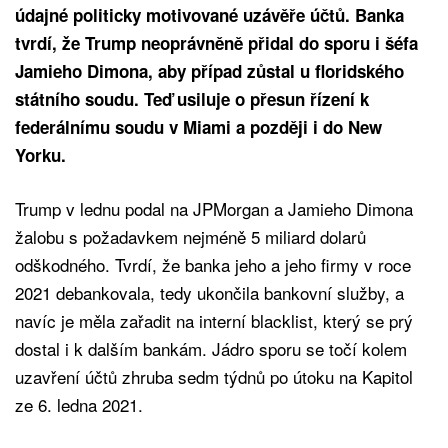
údajné politicky motivované uzávěře účtů. Banka
tvrdí, že Trump neoprávněně přidal do sporu i šéfa
Jamieho Dimona, aby případ zůstal u floridského
státního soudu. Teď usiluje o přesun řízení k
federálnímu soudu v Miami a později i do New
Yorku.
Trump v lednu podal na JPMorgan a Jamieho Dimona
žalobu s požadavkem nejméně 5 miliard dolarů
odškodného. Tvrdí, že banka jeho a jeho firmy v roce
2021 debankovala, tedy ukončila bankovní služby, a
navíc je měla zařadit na interní blacklist, který se prý
dostal i k dalším bankám. Jádro sporu se točí kolem
uzavření účtů zhruba sedm týdnů po útoku na Kapitol
ze 6. ledna 2021.