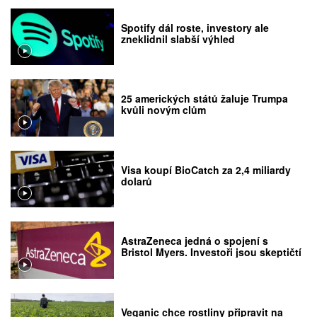
Spotify dál roste, investory ale
zneklidnil slabší výhled
25 amerických států žaluje Trumpa
kvůli novým clům
Visa koupí BioCatch za 2,4 miliardy
dolarů
AstraZeneca jedná o spojení s
Bristol Myers. Investoři jsou skeptičtí
Veganic chce rostliny připravit na