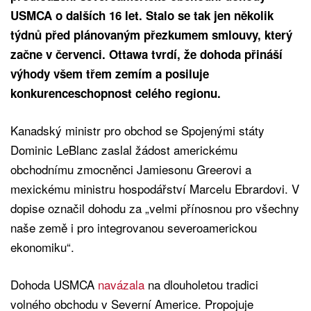
USMCA o dalších 16 let. Stalo se tak jen několik
týdnů před plánovaným přezkumem smlouvy, který
začne v červenci. Ottawa tvrdí, že dohoda přináší
výhody všem třem zemím a posiluje
konkurenceschopnost celého regionu.
Kanadský ministr pro obchod se Spojenými státy
Dominic LeBlanc zaslal žádost americkému
obchodnímu zmocněnci Jamiesonu Greerovi a
mexickému ministru hospodářství Marcelu Ebrardovi. V
dopise označil dohodu za „velmi přínosnou pro všechny
naše země i pro integrovanou severoamerickou
ekonomiku“.
Dohoda USMCA
navázala
na dlouholetou tradici
volného obchodu v Severní Americe. Propojuje