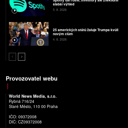
Spotify dál roste, investory ale zneklidnil
slabší výhled
5. 8. 2026
25 amerických států žaluje Trumpa kvůli
novým clům
4. 8. 2026
Provozovatel webu
World News Media, s.r.o.
Rybná 716/24
Staré Město, 110 00 Praha
IČO: 09372008
DIČ: CZ09372008