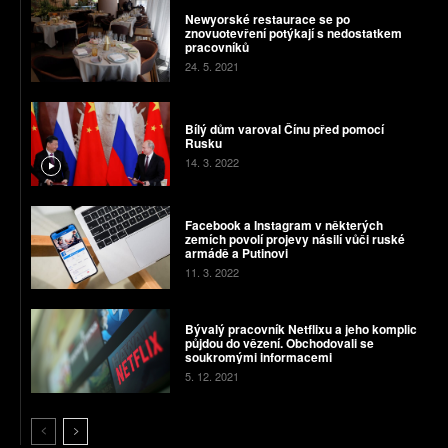
Newyorské restaurace se po
znovuotevření potýkají s nedostatkem
pracovníků
24. 5. 2021
Bílý dům varoval Čínu před pomocí
Rusku
14. 3. 2022
Facebook a Instagram v některých
zemích povolí projevy násilí vůči ruské
armádě a Putinovi
11. 3. 2022
Bývalý pracovník Netflixu a jeho komplic
půjdou do vězení. Obchodovali se
soukromými informacemi
5. 12. 2021