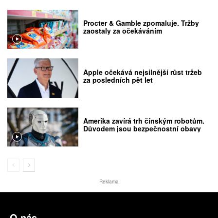
Procter & Gamble zpomaluje. Tržby
zaostaly za očekáváním
Apple očekává nejsilnější růst tržeb
za posledních pět let
Amerika zavírá trh čínským robotům.
Důvodem jsou bezpečnostní obavy
Reklama
O nás