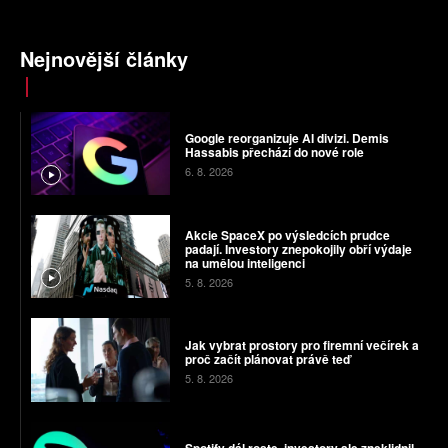
Nejnovější články
Google reorganizuje AI divizi. Demis
Hassabis přechází do nové role
6. 8. 2026
Akcie SpaceX po výsledcích prudce
padají. Investory znepokojily obří výdaje
na umělou inteligenci
5. 8. 2026
Jak vybrat prostory pro firemní večírek a
proč začít plánovat právě teď
5. 8. 2026