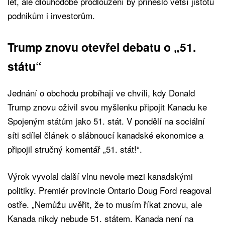
let, ale dlouhodobé prodloužení by přineslo větší jistotu
podnikům i investorům.
Trump znovu otevřel debatu o „51.
státu“
Jednání o obchodu probíhají ve chvíli, kdy Donald
Trump znovu oživil svou myšlenku připojit Kanadu ke
Spojeným státům jako 51. stát. V pondělí na sociální
síti sdílel článek o slábnoucí kanadské ekonomice a
připojil stručný komentář „51. stát!“.
Výrok vyvolal další vlnu nevole mezi kanadskými
politiky. Premiér provincie Ontario Doug Ford reagoval
ostře. „Nemůžu uvěřit, že to musím říkat znovu, ale
Kanada nikdy nebude 51. státem. Kanada není na