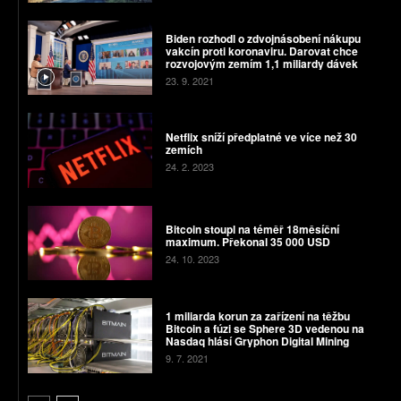
Biden rozhodl o zdvojnásobení nákupu
vakcín proti koronaviru. Darovat chce
rozvojovým zemím 1,1 miliardy dávek
23. 9. 2021
Netflix sníží předplatné ve více než 30
zemích
24. 2. 2023
Bitcoin stoupl na téměř 18měsíční
maximum. Překonal 35 000 USD
24. 10. 2023
1 miliarda korun za zařízení na těžbu
Bitcoin a fúzi se Sphere 3D vedenou na
Nasdaq hlásí Gryphon Digital Mining
9. 7. 2021