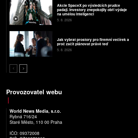
Akcie SpaceX po výsledcích prudce
padají. Investory znepokojily obří výdaje
na umělou inteligenci
5. 8. 2026
Jak vybrat prostory pro firemní večírek a
proč začít plánovat právě teď
5. 8. 2026
Provozovatel webu
World News Media, s.r.o.
Rybná 716/24
Staré Město, 110 00 Praha
IČO: 09372008