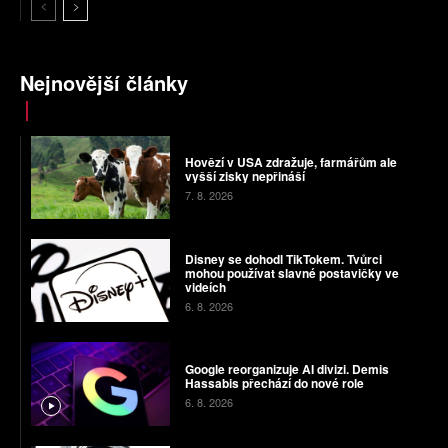
Nejnovější články
Hovězí v USA zdražuje, farmářům ale
vyšší zisky nepřináší
7. 8. 2026
Disney se dohodl TikTokem. Tvůrci
mohou používat slavné postavičky ve
videích
6. 8. 2026
Google reorganizuje AI divizi. Demis
Hassabis přechází do nové role
6. 8. 2026