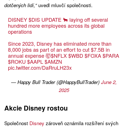
uvedl mluvčí společnosti.
dotčených lidí,“
DISNEY
$DIS
UPDATE 🐂 laying off several
hundred more employees across its global
operations
Since 2023, Disney has eliminated more than
8,000 jobs as part of an effort to cut $7.5B in
annual expense 🤯
$NFLX
$WBD
$FOXA
$PARA
$ROKU
$AAPL
$AMZN
pic.twitter.com/DaRruLH23x
— Happy Bull Trader (@HappyBullTrader)
June 2,
2025
Akcie Disney rostou
Společnost
Disney
zároveň oznámila rozšíření svých