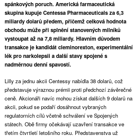
spánkových poruch. Americká farmaceutická
skupina kupuje Centessa Pharmaceuticals za 6,3
miliardy dolarů předem, přičemž celková hodnota
obchodu může při splnění stanovených milníků
vystoupat až na 7,8 miliardy. Hlavním důvodem
transakce je kandidát cleminorexton, experimentální
lék pro narkolepsii a další stavy spojené s
nadměrnou denní spavostí.
Lilly za jednu akcii Centessy nabídla 38 dolarů, což
představuje výraznou prémii proti předchozí závěrečné
ceně. Akcionáři navíc mohou získat dalších 9 dolarů na
akcii, pokud se podaří dosáhnout vybraných
regulatorních cílů včetně schválení ve Spojených
státech. Obě firmy očekávají uzavření transakce ve
třetím čtvrtletí letošního roku. Představenstva už