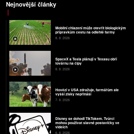
Nejnovější články
Mobilní chlazení může otevřít biologickým
přípravkům cestu na odlehlé farmy
8. 8. 2026
SpaceX a Tesla plánují v Texasu obří
továrnu na čipy
8. 8. 2026
Hovězí v USA zdražuje, farmářům ale
vyšší zisky nepřináší
7. 8. 2026
Disney se dohodl TikTokem. Tvůrci
mohou používat slavné postavičky ve
videích
6. 8. 2026