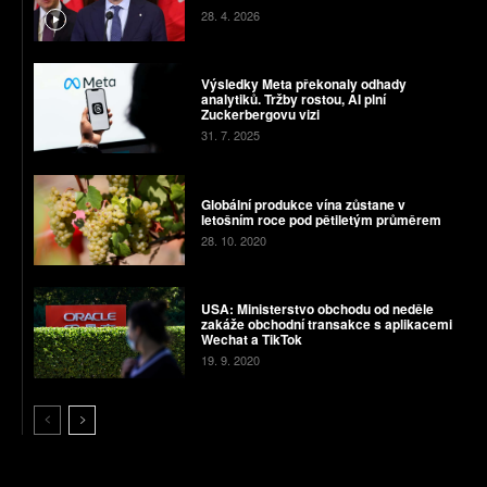
28. 4. 2026
Výsledky Meta překonaly odhady
analytiků. Tržby rostou, AI plní
Zuckerbergovu vizi
31. 7. 2025
Globální produkce vína zůstane v
letošním roce pod pětiletým průměrem
28. 10. 2020
USA: Ministerstvo obchodu od neděle
zakáže obchodní transakce s aplikacemi
Wechat a TikTok
19. 9. 2020