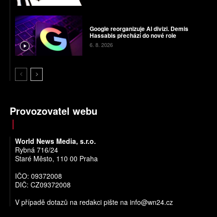
Google reorganizuje AI divizi. Demis
Hassabis přechází do nové role
6. 8. 2026
Provozovatel webu
World News Media, s.r.o.
Rybná 716/24
Staré Město, 110 00 Praha
IČO: 09372008
DIČ: CZ09372008
V případě dotazů na redakci pište na
info@wn24.cz