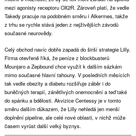
mezi agonisty receptoru OX2R. Zároveň platí, že vedle
Takedy pracuje na podobném směru i Alkermes, takže
z trhu se rychle stává jeden z nejživějších závodů
současné neurovědy.
Celý obchod navíc dobře zapadá do širší strategie Lilly.
Firma otevřeně říká, že peníze z blockbusterů
Mounjaro a Zepbound chce využít k dalším sázkám
mimo současné hlavní tahouny. V posledních měsících
tak vedle obezity a diabetu rozšiřuje záběr i do
buněčných terapií, zánětlivých onemocnění a teď také
do spánku a bdělosti. Akvizice Centessy je v tomto
směru dalším důkazem, že Lilly nehledá jen menší
doplnění pipeline, ale celé nové oblasti, v nichž může
časem vyrůst další velký byznys.