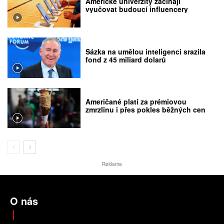
Americké univerzity začínají
vyučovat budoucí influencery
Sázka na umělou inteligenci srazila
fond z 45 miliard dolarů
Američané platí za prémiovou
zmrzlinu i přes pokles běžných cen
Reklama
O nás