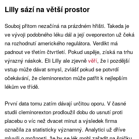
Lilly sází na větší prostor
Souboj přitom nezačíná na prázdném hřišti. Takeda je
ve vývoji podobného léku dál a její oveporexton už čeká
na rozhodnutí amerického regulátora. Verdikt má
padnout ve třetím čtvrtletí. Pokud uspěje, získá na trhu
výrazný náskok. Eli Lilly ale zjevně
věří
, že i pozdější
vstup může dávat smysl, zvlášť pokud se potvrdí
očekávání, že cleminorexton může patřit k nejlepším
lékům ve třídě.
První data tomu zatím dávají určitou oporu. V časné
studii cleminorexton prodloužil dobu do usnutí proti
placebu o víc než dvacet minut a výsledek firma
označila za statisticky významný. Analytici už dříve
mluvili o možnosti, že by se lék mohl zařadit na špičku