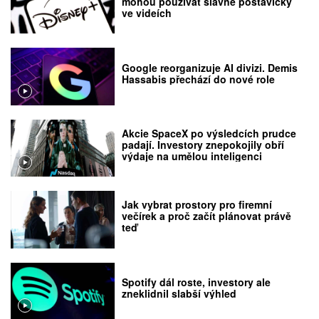
mohou používat slavné postavičky
ve videích
Google reorganizuje AI divizi. Demis
Hassabis přechází do nové role
Akcie SpaceX po výsledcích prudce
padají. Investory znepokojily obří
výdaje na umělou inteligenci
Jak vybrat prostory pro firemní
večírek a proč začít plánovat právě
teď
Spotify dál roste, investory ale
zneklidnil slabší výhled