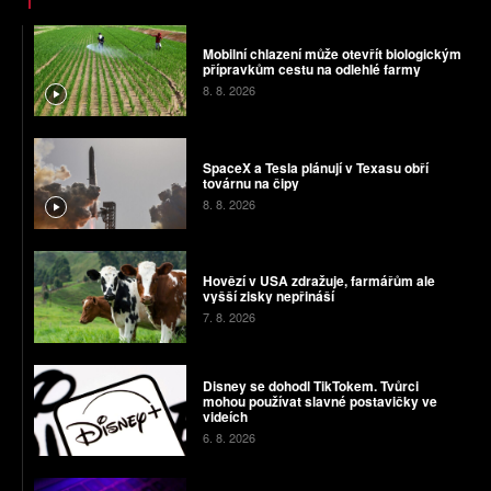
Mobilní chlazení může otevřít biologickým
přípravkům cestu na odlehlé farmy
8. 8. 2026
SpaceX a Tesla plánují v Texasu obří
továrnu na čipy
8. 8. 2026
Hovězí v USA zdražuje, farmářům ale
vyšší zisky nepřináší
7. 8. 2026
Disney se dohodl TikTokem. Tvůrci
mohou používat slavné postavičky ve
videích
6. 8. 2026