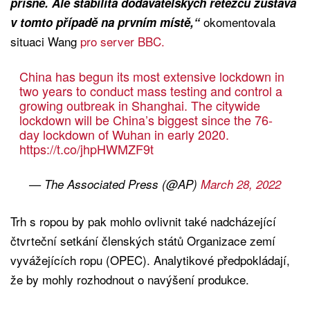
přísně. Ale stabilita dodavatelských řetězců zůstává
okomentovala
v tomto případě na prvním místě,“
situaci Wang
pro server BBC.
China has begun its most extensive lockdown in
two years to conduct mass testing and control a
growing outbreak in Shanghai. The citywide
lockdown will be China’s biggest since the 76-
day lockdown of Wuhan in early 2020.
https://t.co/jhpHWMZF9t
— The Associated Press (@AP)
March 28, 2022
Trh s ropou by pak mohlo ovlivnit také nadcházející
čtvrteční setkání členských států Organizace zemí
vyvážejících ropu (OPEC). Analytikové předpokládají,
že by mohly rozhodnout o navýšení produkce.