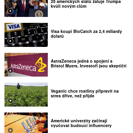
25 amerických států žaluje Trumpa
kvůli novým clům
Visa koupí BioCatch za 2,4 miliardy
dolarů
AstraZeneca jedná o spojení s
Bristol Myers. Investoři jsou skeptičtí
Veganic chce rostliny připravit na
stres dříve, než přijde
Americké univerzity začínají
vyučovat budoucí influencery