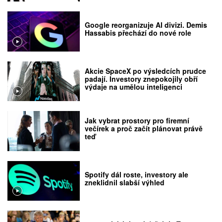
Google reorganizuje AI divizi. Demis
Hassabis přechází do nové role
Akcie SpaceX po výsledcích prudce
padají. Investory znepokojily obří
výdaje na umělou inteligenci
Jak vybrat prostory pro firemní
večírek a proč začít plánovat právě
teď
Spotify dál roste, investory ale
zneklidnil slabší výhled