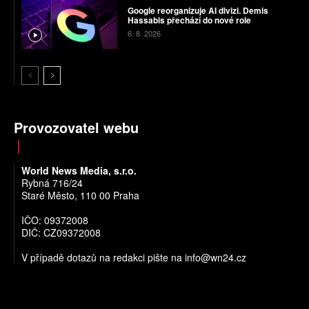
Google reorganizuje AI divizi. Demis
Hassabis přechází do nové role
6. 8. 2026
Provozovatel webu
World News Media, s.r.o.
Rybná 716/24
Staré Město, 110 00 Praha
IČO: 09372008
DIČ: CZ09372008
V případě dotazů na redakci pište na
info@wn24.cz