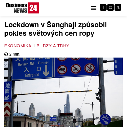
Lockdown v Šanghaji způsobil
pokles světových cen ropy
EKONOMIKA
BURZY A TRHY
2
min.