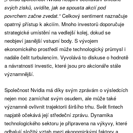
svých zisků, uvidíte, jak se spousta akcií pod
Celkový sentiment naznačuje
povrchem začne zvedat.“
opatrný přístup k akciím. Mnoho investorů doporučuje
strategické umístění na vedlejší kolej, dokud se
neobjeví jasnější vstupní body. S vývojem
ekonomického prostředí může technologický průmysl i
nadále čelit turbulencím. Vyvolává to diskuse o hodnotě
a návratnosti investic, které jsou pro akcionáře stále
významnější.
Společnost Nvidia má díky svým zprávám o výsledcích
nejen moc zamíchat svým osudem, ale může také
významně ovlivnit trajektorii širšího trhu. Svět fintech
napjatě očekává její středeční zprávu. Dynamika
technologického sektoru je připravena na výkyvy, které
odhalují složitý vztah mezi ekonomickými faktory a