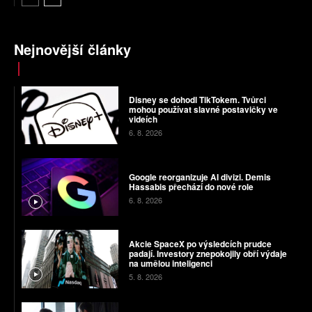
Nejnovější články
Disney se dohodl TikTokem. Tvůrci
mohou používat slavné postavičky ve
videích
6. 8. 2026
Google reorganizuje AI divizi. Demis
Hassabis přechází do nové role
6. 8. 2026
Akcie SpaceX po výsledcích prudce
padají. Investory znepokojily obří výdaje
na umělou inteligenci
5. 8. 2026