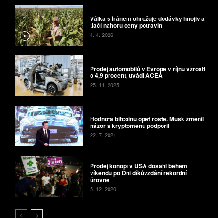
Válka s Íránem ohrožuje dodávky hnojiv a
tlačí nahoru ceny potravin
4. 4. 2026
Prodej automobilů v Evropě v říjnu vzrostl
o 4,9 procent, uvádí ACEA
25. 11. 2025
Hodnota bitcoinu opět roste. Musk změnil
názor a kryptoměnu podpořil
22. 7. 2021
Prodej konopí v USA dosáhl během
víkendu po Dni díkůvzdání rekordní
úrovně
5. 12. 2020