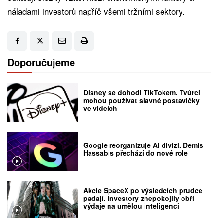
náladami investorů napříč všemi tržními sektory.
Doporučujeme
Disney se dohodl TikTokem. Tvůrci
mohou používat slavné postavičky
ve videích
Google reorganizuje AI divizi. Demis
Hassabis přechází do nové role
Akcie SpaceX po výsledcích prudce
padají. Investory znepokojily obří
výdaje na umělou inteligenci