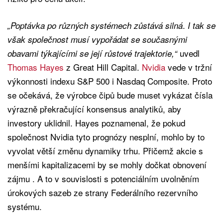
.
„Poptávka po různých systémech zůstává silná
I tak se
však společnost musí vypořádat se současnými
uvedl
obavami týkajícími se její růstové trajektorie,“
Thomas Hayes
z Great Hill Capital.
Nvidia
vede v tržní
výkonnosti indexu S&P 500 i Nasdaq Composite. Proto
se očekává, že výrobce čipů bude muset vykázat čísla
výrazně překračující konsensus analytiků, aby
investory uklidnil. Hayes poznamenal, že pokud
společnost Nvidia tyto prognózy nesplní, mohlo by to
vyvolat větší změnu dynamiky trhu. Přičemž akcie s
menšími kapitalizacemi by se mohly dočkat obnovení
zájmu . A to v souvislosti s potenciálním uvolněním
úrokových sazeb ze strany Federálního rezervního
systému.