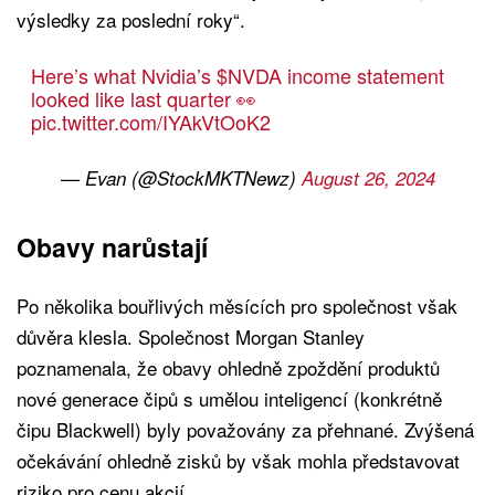
výsledky za poslední roky“.
Here’s what Nvidia’s
$NVDA
income statement
looked like last quarter 👀
pic.twitter.com/IYAkVtOoK2
— Evan (@StockMKTNewz)
August 26, 2024
Obavy narůstají
Po několika bouřlivých měsících pro společnost však
důvěra klesla. Společnost Morgan Stanley
poznamenala, že obavy ohledně zpoždění produktů
nové generace čipů s umělou inteligencí (konkrétně
čipu Blackwell) byly považovány za přehnané. Zvýšená
očekávání ohledně zisků by však mohla představovat
riziko pro cenu akcií.