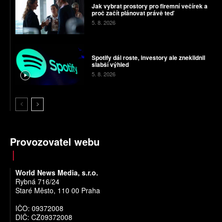
Jak vybrat prostory pro firemní večírek a
proč začít plánovat právě teď
5. 8. 2026
Spotify dál roste, investory ale zneklidnil
slabší výhled
5. 8. 2026
Provozovatel webu
World News Media, s.r.o.
Rybná 716/24
Staré Město, 110 00 Praha
IČO: 09372008
DIČ: CZ09372008