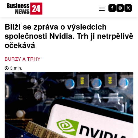
Blíží se zpráva o výsledcích
společnosti Nvidia. Trh ji netrpělivě
očekává
BURZY A TRHY
3
min.