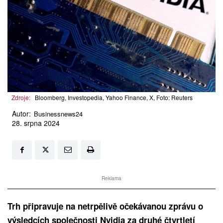
Zdroje:
Bloomberg, Investopedia, Yahoo Finance, X, Foto: Reuters
Autor:
Businessnews24
28. srpna 2024
Reklama
Trh připravuje na netrpělivě očekávanou zprávu o
výsledcích společnosti Nvidia za druhé čtvrtletí