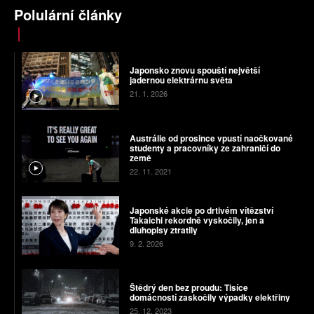
Polulární články
Japonsko znovu spouští největší
jadernou elektrárnu světa
21. 1. 2026
Austrálie od prosince vpustí naočkované
studenty a pracovníky ze zahraničí do
země
22. 11. 2021
Japonské akcie po drtivém vítězství
Takaichi rekordně vyskočily, jen a
dluhopisy ztratily
9. 2. 2026
Štědrý den bez proudu: Tisíce
domácností zaskočily výpadky elektřiny
25. 12. 2023