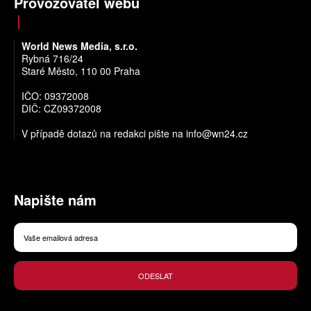
Provozovatel webu
World News Media, s.r.o.
Rybná 716/24
Staré Město, 110 00 Praha
IČO: 09372008
DIČ: CZ09372008
V případě dotazů na redakci pište na
info@wn24.cz
Napište nám
ODESLAT