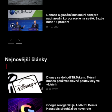
Dohoda o globální minimální dani pro
nadnárodní korporace je na světě. Sazba
bude 15 procent
9. 10. 2021
Nejnovější články
Disney se dohodl TikTokem. Tvůrci
mohou používat slavné postavičky ve
videích
6. 8. 2026
Google reorganizuje AI divizi. Demis
Hassabis přechází do nové role