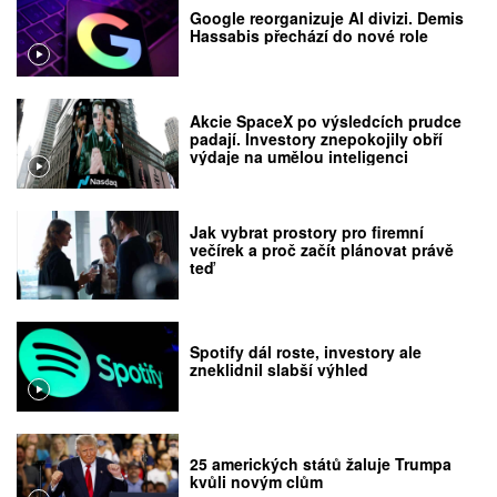
Google reorganizuje AI divizi. Demis
Hassabis přechází do nové role
Akcie SpaceX po výsledcích prudce
padají. Investory znepokojily obří
výdaje na umělou inteligenci
Jak vybrat prostory pro firemní
večírek a proč začít plánovat právě
teď
Spotify dál roste, investory ale
zneklidnil slabší výhled
25 amerických států žaluje Trumpa
kvůli novým clům