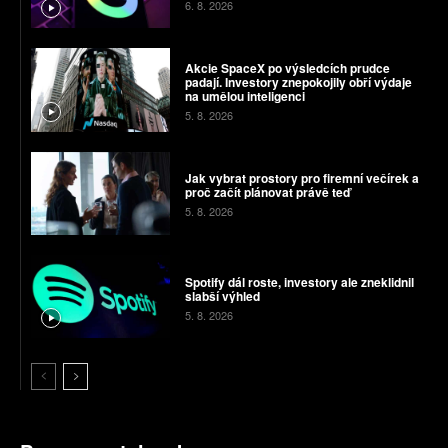
6. 8. 2026
Akcie SpaceX po výsledcích prudce
padají. Investory znepokojily obří výdaje
na umělou inteligenci
5. 8. 2026
Jak vybrat prostory pro firemní večírek a
proč začít plánovat právě teď
5. 8. 2026
Spotify dál roste, investory ale zneklidnil
slabší výhled
5. 8. 2026