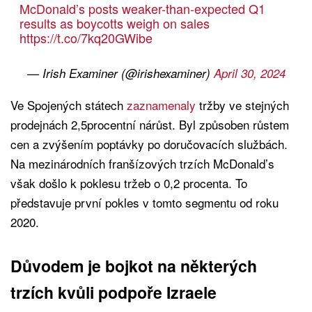
McDonald’s posts weaker-than-expected Q1
results as boycotts weigh on sales
https://t.co/7kq20GWibe
— Irish Examiner (@irishexaminer)
April 30, 2024
Ve Spojených státech
zaznamenaly
tržby ve stejných
prodejnách 2,5procentní nárůst. Byl způsoben růstem
cen a zvýšením poptávky po doručovacích službách.
Na mezinárodních franšízových trzích McDonald’s
však došlo k poklesu tržeb o 0,2 procenta. To
představuje první pokles v tomto segmentu od roku
2020.
Důvodem je bojkot na některých
trzích kvůli podpoře Izraele