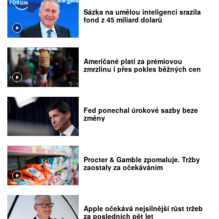
Sázka na umělou inteligenci srazila
fond z 45 miliard dolarů
Američané platí za prémiovou
zmrzlinu i přes pokles běžných cen
Fed ponechal úrokové sazby beze
změny
Procter & Gamble zpomaluje. Tržby
zaostaly za očekáváním
Apple očekává nejsilnější růst tržeb
za posledních pět let