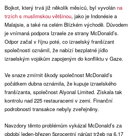
Bojkot, který trvá již několik měsíců, byl vyvolán
na
trzích s muslimskou většinou
, jako je Indonésie a
Malajsie, a také na celém Blízkém východě. Důvodem
je vnímaná podpora Izraele ze strany McDonald’s.
Odpor začal v říjnu poté, co izraelský franšízant
společnosti oznámil, že nabízí bezplatné jídlo
izraelským vojákům zapojeným do konfliktu v Gaze.
Ve snaze zmírnit škody společnost McDonald’s
počátkem dubna oznámila, že kupuje izraelského
franšízanta, společnost Alyonal Limited. Získala tak
kontrolu nad 225 restauracemi v zemi. Finanční
podrobnosti transakce nebyly zveřejněny.
Navzdory těmto problémům vykázal McDonald’s za
období leden-březen 5procentní nárůst tržeb na 6,17