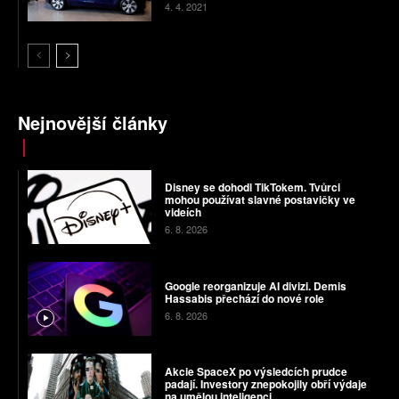
4. 4. 2021
Nejnovější články
Disney se dohodl TikTokem. Tvůrci
mohou používat slavné postavičky ve
videích
6. 8. 2026
Google reorganizuje AI divizi. Demis
Hassabis přechází do nové role
6. 8. 2026
Akcie SpaceX po výsledcích prudce
padají. Investory znepokojily obří výdaje
na umělou inteligenci