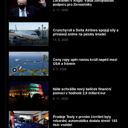
Lockdown v Anglii: Vláda zdvojnásobí
podporu pro živnostníky
3. 11. 2020
Crunchyroll a Delta Airlines spojují síly a
přinášejí anime na paluby letadel
14. 8. 2025
Ceny ropy opět rostou kvůli napětí mezi
USA a Íránem
8. 5. 2026
Itálie schválila nový balíček finanční
pomoci v hodnotě 2,9 miliard eur
8. 11. 2020
Prodeje Tesly v prvním čtvrtletí byly
rekordní, automobilka dodala téměř 185
tisíc vozidel