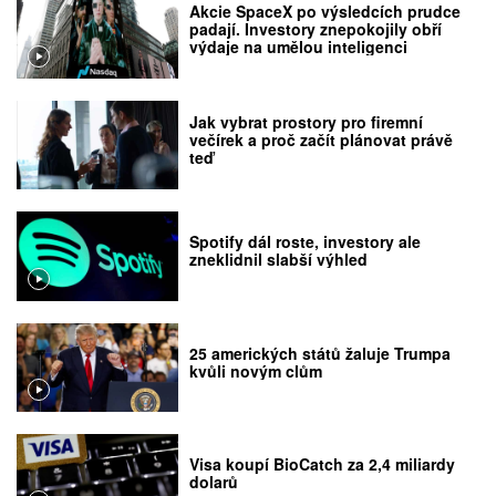
Akcie SpaceX po výsledcích prudce
padají. Investory znepokojily obří
výdaje na umělou inteligenci
Jak vybrat prostory pro firemní
večírek a proč začít plánovat právě
teď
Spotify dál roste, investory ale
zneklidnil slabší výhled
25 amerických států žaluje Trumpa
kvůli novým clům
Visa koupí BioCatch za 2,4 miliardy
dolarů