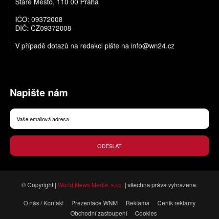
Staré Město, 110 00 Praha
IČO: 09372008
DIČ: CZ09372008
V případě dotazů na redakci pište na
info@wn24.cz
Napište nám
ODESLAT
© Copyright |
World News Media, s.r.o.
| všechna práva vyhrazena.
O nás / Kontakt
Prezentace WNM
Reklama
Ceník reklamy
Obchodní zastoupení
Cookies