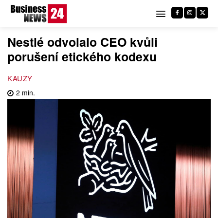
Nestlé odvolalo CEO kvůli
porušení etického kodexu
KAUZY
2
min.