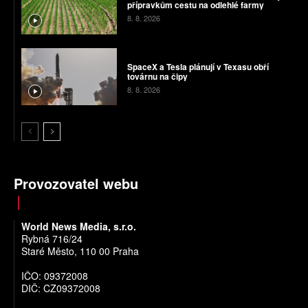
přípravkům cestu na odlehlé farmy
8. 8. 2026
SpaceX a Tesla plánují v Texasu obří
továrnu na čipy
8. 8. 2026
Provozovatel webu
World News Media, s.r.o.
Rybná 716/24
Staré Město, 110 00 Praha
IČO: 09372008
DIČ: CZ09372008