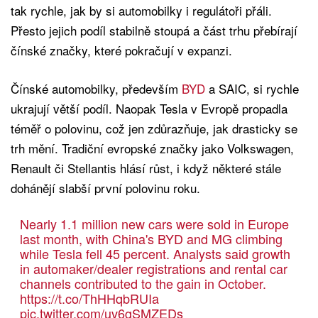
tak rychle, jak by si automobilky i regulátoři přáli.
Přesto jejich podíl stabilně stoupá a část trhu přebírají
čínské značky, které pokračují v expanzi.
Čínské automobilky, především
BYD
a SAIC, si rychle
ukrajují větší podíl. Naopak Tesla v Evropě propadla
téměř o polovinu, což jen zdůrazňuje, jak drasticky se
trh mění. Tradiční evropské značky jako Volkswagen,
Renault či Stellantis hlásí růst, i když některé stále
dohánějí slabší první polovinu roku.
Nearly 1.1 million new cars were sold in Europe
last month, with China's BYD and MG climbing
while Tesla fell 45 percent. Analysts said growth
in automaker/dealer registrations and rental car
channels contributed to the gain in October.
https://t.co/ThHHqbRUIa
pic.twitter.com/uv6gSMZEDs