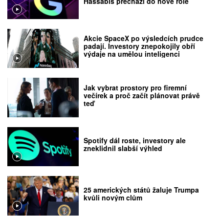
Hassabis přechází do nové role
Akcie SpaceX po výsledcích prudce
padají. Investory znepokojily obří
výdaje na umělou inteligenci
Jak vybrat prostory pro firemní
večírek a proč začít plánovat právě
teď
Spotify dál roste, investory ale
zneklidnil slabší výhled
25 amerických států žaluje Trumpa
kvůli novým clům