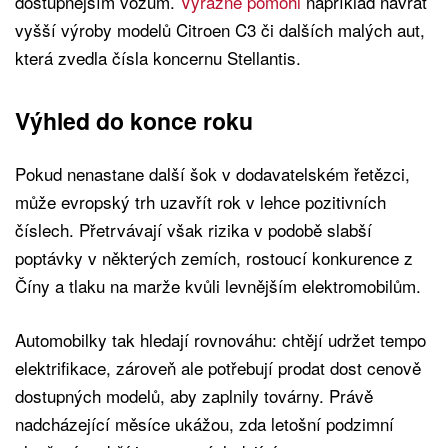
dostupnějším vozům.
Výrazně pomohl
například návrat
vyšší výroby modelů Citroen C3 či dalších malých aut,
která zvedla čísla koncernu Stellantis.
Výhled do konce roku
Pokud nenastane další šok v dodavatelském řetězci,
může evropský trh uzavřít rok v lehce pozitivních
číslech. Přetrvávají však rizika v podobě slabší
poptávky v některých zemích, rostoucí konkurence z
Číny a tlaku na marže kvůli levnějším elektromobilům.
Automobilky tak hledají rovnováhu: chtějí udržet tempo
elektrifikace, zároveň ale potřebují prodat dost cenově
dostupných modelů, aby zaplnily továrny. Právě
nadcházející měsíce ukážou, zda letošní podzimní