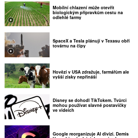
Mobilní chlazení může otevřít
biologickým přípravkům cestu na
odlehlé farmy
SpaceX a Tesla plánují v Texasu obří
továrnu na čipy
Hovězí v USA zdražuje, farmářům ale
vyšší zisky nepřináší
Disney se dohodl TikTokem. Tvůrci
mohou používat slavné postavičky
ve videích
Google reorganizuje AI divizi. Demis