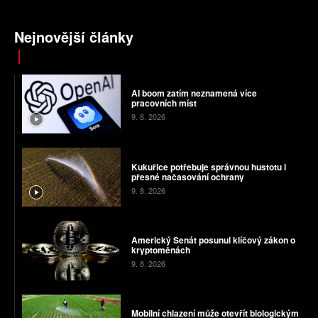
Nejnovější články
AI boom zatím neznamená více
pracovních míst
9. 8. 2026
Kukuřice potřebuje správnou hustotu i
přesné načasování ochrany
9. 8. 2026
Americký Senát posunul klíčový zákon o
kryptoměnách
9. 8. 2026
Mobilní chlazení může otevřít biologickým