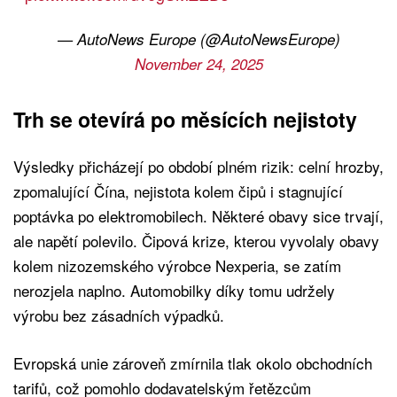
— AutoNews Europe (@AutoNewsEurope)
November 24, 2025
Trh se otevírá po měsících nejistoty
Výsledky přicházejí po období plném rizik: celní hrozby,
zpomalující Čína, nejistota kolem čipů i stagnující
poptávka po elektromobilech. Některé obavy sice trvají,
ale napětí polevilo. Čipová krize, kterou vyvolaly obavy
kolem nizozemského výrobce Nexperia, se zatím
nerozjela naplno. Automobilky díky tomu udržely
výrobu bez zásadních výpadků.
Evropská unie zároveň zmírnila tlak okolo obchodních
tarifů, což pomohlo dodavatelským řetězcům