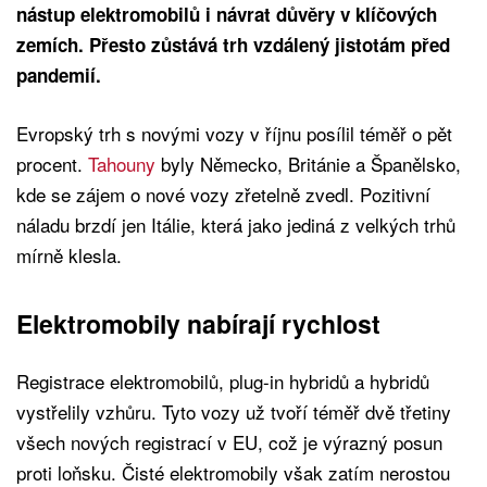
nástup elektromobilů i návrat důvěry v klíčových
zemích. Přesto zůstává trh vzdálený jistotám před
pandemií.
Evropský trh s novými vozy v říjnu posílil téměř o pět
procent.
Tahouny
byly Německo, Británie a Španělsko,
kde se zájem o nové vozy zřetelně zvedl. Pozitivní
náladu brzdí jen Itálie, která jako jediná z velkých trhů
mírně klesla.
Elektromobily nabírají rychlost
Registrace elektromobilů, plug-in hybridů a hybridů
vystřelily vzhůru. Tyto vozy už tvoří téměř dvě třetiny
všech nových registrací v EU, což je výrazný posun
proti loňsku. Čisté elektromobily však zatím nerostou