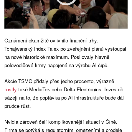
Oznámení okamžitě ovlivnilo finanční trhy.
Tchajwanský index Taiex po zveřejnění plánů vystoupal
na nové historické maximum. Posilovaly hlavně
polovodičové firmy napojené na výrobu AI čipů.
Akcie TSMC přidaly přes jedno procento, výrazně
rostly
také MediaTek nebo Delta Electronics. Investoři
sázejí na to, že poptávka po AI infrastruktuře bude dál
prudce růst.
Nvidia zároveň čelí komplikovanější situaci v Číně.
Firma se potýká s regulatorními omezeními a prodeje