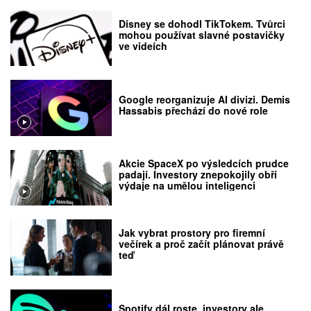
Disney se dohodl TikTokem. Tvůrci
mohou používat slavné postavičky
ve videích
Google reorganizuje AI divizi. Demis
Hassabis přechází do nové role
Akcie SpaceX po výsledcích prudce
padají. Investory znepokojily obří
výdaje na umělou inteligenci
Jak vybrat prostory pro firemní
večírek a proč začít plánovat právě
teď
Spotify dál roste, investory ale