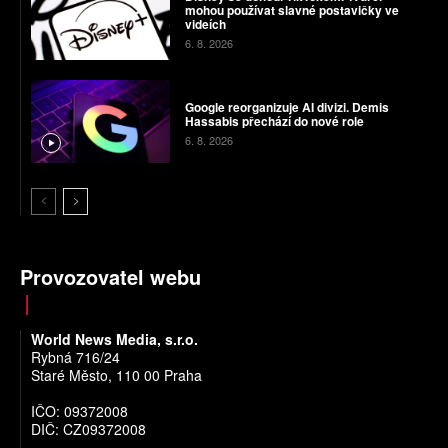
mohou používat slavné postavičky ve
videích
6. 8. 2026
Google reorganizuje AI divizi. Demis
Hassabis přechází do nové role
6. 8. 2026
Provozovatel webu
World News Media, s.r.o.
Rybná 716/24
Staré Město, 110 00 Praha
IČO: 09372008
DIČ: CZ09372008