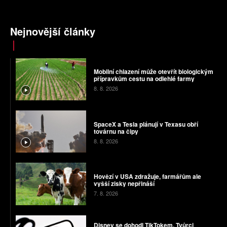
Nejnovější články
Mobilní chlazení může otevřít biologickým
přípravkům cestu na odlehlé farmy
8. 8. 2026
SpaceX a Tesla plánují v Texasu obří
továrnu na čipy
8. 8. 2026
Hovězí v USA zdražuje, farmářům ale
vyšší zisky nepřináší
7. 8. 2026
Disney se dohodl TikTokem. Tvůrci