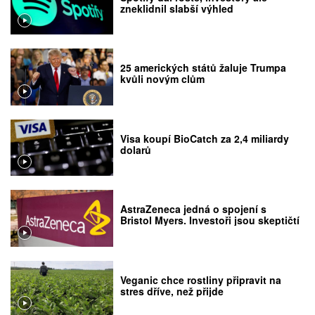
zneklidnil slabší výhled
25 amerických států žaluje Trumpa
kvůli novým clům
Visa koupí BioCatch za 2,4 miliardy
dolarů
AstraZeneca jedná o spojení s
Bristol Myers. Investoři jsou skeptičtí
Veganic chce rostliny připravit na
stres dříve, než přijde