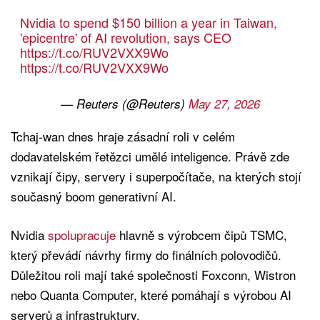
Nvidia to spend $150 billion a year in Taiwan,
'epicentre' of AI revolution, says CEO
https://t.co/RUV2VXX9Wo
https://t.co/RUV2VXX9Wo
— Reuters (@Reuters)
May 27, 2026
Tchaj-wan dnes hraje zásadní roli v celém
dodavatelském řetězci umělé inteligence. Právě zde
vznikají čipy, servery i superpočítače, na kterých stojí
současný boom generativní AI.
Nvidia
spolupracuje
hlavně s výrobcem čipů TSMC,
který převádí návrhy firmy do finálních polovodičů.
Důležitou roli mají také společnosti Foxconn, Wistron
nebo Quanta Computer, které pomáhají s výrobou AI
serverů a infrastruktury.