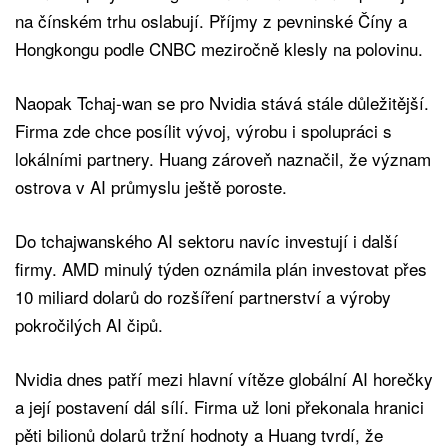
na čínském trhu oslabují. Příjmy z pevninské Číny a
Hongkongu podle CNBC meziročně klesly na polovinu.
Naopak Tchaj-wan se pro Nvidia stává stále důležitější.
Firma zde chce posílit vývoj, výrobu i spolupráci s
lokálními partnery. Huang zároveň naznačil, že význam
ostrova v AI průmyslu ještě poroste.
Do tchajwanského AI sektoru navíc investují i další
firmy. AMD minulý týden oznámila plán investovat přes
10 miliard dolarů do rozšíření partnerství a výroby
pokročilých AI čipů.
Nvidia dnes patří mezi hlavní vítěze globální AI horečky
a její postavení dál sílí. Firma už loni překonala hranici
pěti bilionů dolarů tržní hodnoty a Huang tvrdí, že