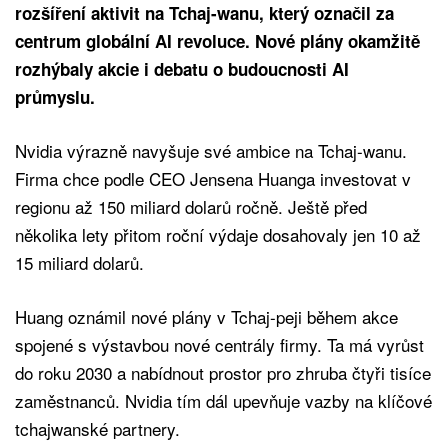
rozšíření aktivit na Tchaj-wanu, který označil za
centrum globální AI revoluce. Nové plány okamžitě
rozhýbaly akcie i debatu o budoucnosti AI
průmyslu.
Nvidia výrazně navyšuje své ambice na Tchaj-wanu.
Firma chce podle CEO Jensena Huanga investovat v
regionu až 150 miliard dolarů ročně. Ještě před
několika lety přitom roční výdaje dosahovaly jen 10 až
15 miliard dolarů.
Huang oznámil nové plány v Tchaj-peji během akce
spojené s výstavbou nové centrály firmy. Ta má vyrůst
do roku 2030 a nabídnout prostor pro zhruba čtyři tisíce
zaměstnanců. Nvidia tím dál upevňuje vazby na klíčové
tchajwanské partnery.