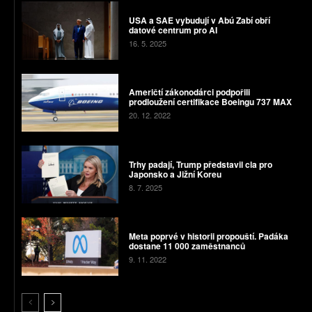
USA a SAE vybudují v Abú Zabí obří
datové centrum pro AI
16. 5. 2025
Američtí zákonodárci podpořili
prodloužení certifikace Boeingu 737 MAX
20. 12. 2022
Trhy padají, Trump představil cla pro
Japonsko a Jižní Koreu
8. 7. 2025
Meta poprvé v historii propouští. Padáka
dostane 11 000 zaměstnanců
9. 11. 2022