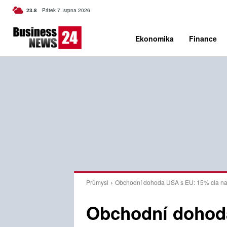
C
23.8
Pátek 7. srpna 2026
Czech
Ekonomika
Finance
Průmysl
Obchodní dohoda USA s EU: 15% cla na a
Obchodní dohod