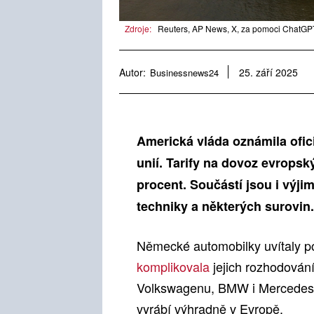
Zdroje:
Reuters, AP News, X, za pomoci ChatGPT
Autor:
Businessnews24
25. září 2025
Americká vláda oznámila ofi
unií. Tarify na dovoz evropský
procent. Součástí jsou i výjim
techniky a některých surovin.
Německé automobilky uvítaly po
komplikovala
jejich rozhodován
Volkswagenu, BMW i Mercedesu p
vyrábí výhradně v Evropě.