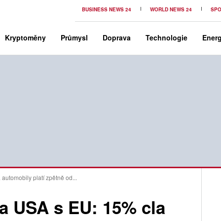
BUSINESS NEWS 24
WORLD NEWS 24
SPO
Kryptoměny
Průmysl
Doprava
Technologie
Energ
utomobily platí zpětně od...
a USA s EU: 15% cla