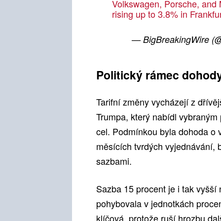
Volkswagen, Porsche, and 
rising up to 3.8% in Frankfu
— BigBreakingWire (
Politický rámec dohod
Tarifní změny vycházejí z dřívě
Trumpa, který nabídl vybraným
cel. Podmínkou byla dohoda o 
měsících tvrdých vyjednávání, b
sazbami.
Sazba 15 procent je i tak vyšš
pohybovala v jednotkách procen
klíčová, protože ruší hrozbu dal