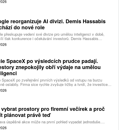
 2026
gle reorganizuje AI divizi. Demis Hassabis
chází do nové role
e přeskupuje vedení své divize pro umělou inteligenci v době,
ílí tlak konkurence i očekávání investorů. Demis Hassabis
vá každodenní řízení DeepMind a zaměří se na vývoj pokročilé
 2026
 inteligence i její dopad na společnost.
ie SpaceX po výsledcích prudce padají.
estory znepokojily obří výdaje na umělou
eligenci
 SpaceX po zveřejnění prvních výsledků od vstupu na burzu
ně oslabily. Firma sice rychle zvyšuje tržby a tvrdí, že investice
ělé inteligence se vracejí mnohem rychleji než dříve, investoři ale
 2026
eší, zda je tempo rekordních výdajů dlouhodobě udržitelné.
 vybrat prostory pro firemní večírek a proč
ít plánovat právě teď
ava úspěšné akce může na první pohled vypadat jednoduše....
 2026