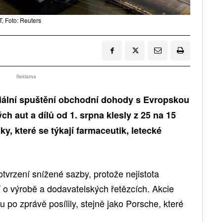
, Foto: Reuters
Reklama
ciální spuštění obchodní dohody s Evropskou
ch aut a dílů od 1. srpna klesly z 25 na 15
ky, které se týkají farmaceutik, letecké
tvrzení snížené sazby, protože nejistota
í o výrobě a dodavatelských řetězcích. Akcie
o zprávě posílily, stejně jako Porsche, které