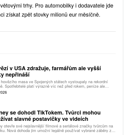
větovými trhy. Pro automobilky i dodavatele jde
ci získat zpět stovky milionů eur měsíčně.
ězí v USA zdražuje, farmářům ale vyšší
ky nepřináší
 hovězího masa ve Spojených státech vystoupaly na rekordní
ě. Spotřebitelé platí výrazně víc než před rokem, peníze ale
távají farmářům, zpracovatelům ani restauracím. Celý řetězec
 2026
jí nedostatek dobytka a prudce rostoucí náklady.
ney se dohodl TikTokem. Tvůrci mohou
žívat slavné postavičky ve videích
y otevře své nejslavnější filmové a seriálové značky tvůrcům na
ku. Nová dohoda jim umožní legálně používat vybrané záběry z
kce studia a sdílet vlastní videa také na platformě Disney Verts.