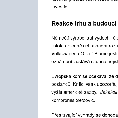
investic.
Reakce trhu a budoucí
Němečtí výrobci aut vydechli ú
jistota ohledně cel usnadní ro
Volkswagenu Oliver Blume ještě
oznámení zůstává situace nejis
Evropská komise očekává, že do
poslanců. Kritici však upozorňuj
vyšší americké sazby.
„Jakákoli
kompromis Šefčovič.
Přes trvající výhrady se dohoda