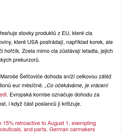
řesňuje stovky produktů z EU, které cla
viny, které USA postrádají, například korek, ale
či hořčík. Zcela mimo cla zůstávají letadla, jejich
ických prekurzorů.
Maroše Šefčoviče dohoda sníží celkovou zátěž
ilionů eur měsíčně.
„Co očekáváme, je vrácení
edl
. Evropská komise označuje dohodu za
 i když část poslanců ji kritizuje.
to 15% retroactive to August 1, exempting
maceuticals, and parts. German carmakers