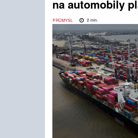
na automobily pl
2
min.
PRŮMYSL