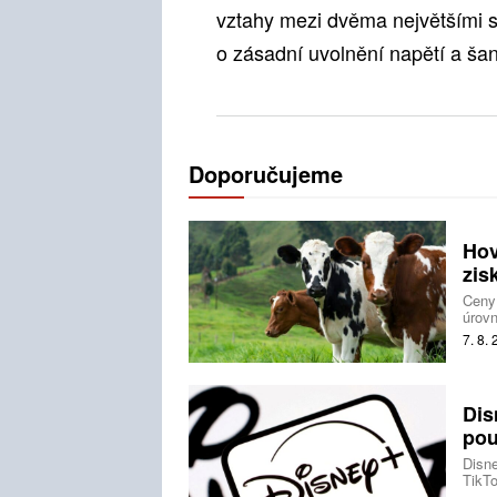
vztahy mezi dvěma největšími s
o zásadní uvolnění napětí a šan
Doporučujeme
Hov
zis
Ceny
úrovn
nezůs
7. 8.
svíra
Dis
pou
Disne
TikTo
produ