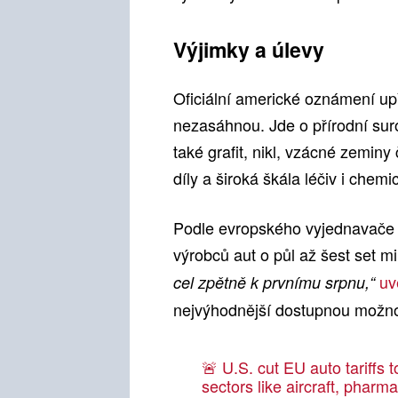
Výjimky a úlevy
Oficiální americké oznámení up
nezasáhnou. Jde o přírodní suro
také grafit, nikl, vzácné zeminy 
díly a široká škála léčiv i chem
Podle evropského vyjednavače 
výrobců aut o půl až šest set m
uv
cel zpětně k prvnímu srpnu,“
nejvýhodnější dostupnou možnost,
🚨 U.S. cut EU auto tariffs 
sectors like aircraft, phar