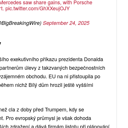
Mercedes saw share gains, with Porsche
rt.
pic.twitter.com/GhXXeujOJY
@BigBreakingWire)
September 24, 2025
y
jšího exekutivního příkazu prezidenta Donalda
 partnerům úlevy z takzvaných bezpečnostních
vzájemném obchodu. EU na ni přistoupila po
ěhem nichž Bílý dům hrozil ještě vyššími
í než cla z doby před Trumpem, kdy se
t. Pro evropský průmysl je však dohoda
ších zdražení a dává firmám jistotu při plánování