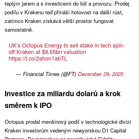
teplým jarem a s investicemi do lidí a provozu. Prodej
podílu v Krakenu teď přináší hotovost na další růst,
zatímco Kraken získává větší prostor fungovat
samostatně.
UK’s Octopus Energy to sell stake in tech spin-
off Kraken at $8.65bn valuation
https://t.co/2ahon1abTL
— Financial Times (@FT)
December 29, 2025
Investice za miliardu dolarů a krok
směrem k IPO
Octopus prodal menšinový podíl v technologické divizi
Kraken investorům vedeným newyorskou D1 Capital
Partners. Do transakce se zapojily také Fidelity