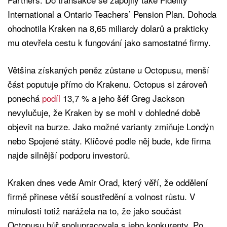
International a Ontario Teachers’ Pension Plan. Dohoda
ohodnotila Kraken na 8,65 miliardy dolarů a prakticky
mu otevřela cestu k fungování jako samostatné firmy.
Většina získaných peněz zůstane u Octopusu, menší
část poputuje přímo do Krakenu. Octopus si zároveň
ponechá
podíl
13,7 % a jeho šéf Greg Jackson
nevylučuje, že Kraken by se mohl v dohledné době
objevit na burze. Jako možné varianty zmiňuje Londýn
nebo Spojené státy. Klíčové podle něj bude, kde firma
najde silnější podporu investorů.
Kraken dnes vede Amir Orad, který věří, že oddělení
firmě přinese větší soustředění a volnost růstu. V
minulosti totiž narážela na to, že jako součást
Octopusu hůř spolupracovala s jeho konkurenty. Po