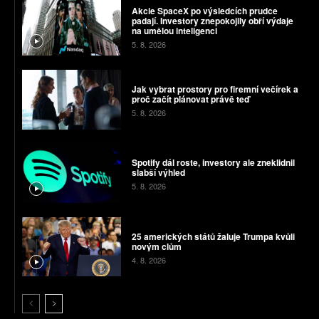
Akcie SpaceX po výsledcích prudce
padají. Investory znepokojily obří výdaje
na umělou inteligenci
5. 8. 2026
Jak vybrat prostory pro firemní večírek a
proč začít plánovat právě teď
5. 8. 2026
Spotify dál roste, investory ale zneklidnil
slabší výhled
5. 8. 2026
25 amerických států žaluje Trumpa kvůli
novým clům
4. 8. 2026