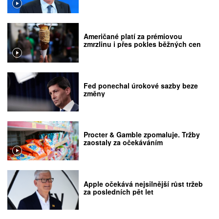
Američané platí za prémiovou
zmrzlinu i přes pokles běžných cen
Fed ponechal úrokové sazby beze
změny
Procter & Gamble zpomaluje. Tržby
zaostaly za očekáváním
Apple očekává nejsilnější růst tržeb
za posledních pět let