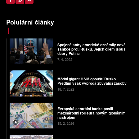
Polulární články
Spojené státy americké oznámily nové
sankce proti Rusku. Jejich cílem jsou i
dcery Putina
7. 4. 2022
Módní gigant H&M opouští Rusko.
Předtím však vyprodá zbývající zásoby
18. 7. 2022
Evropská centrální banka posílí
mezinárodní roli eura novým globálním
nástrojem
15. 2. 2026