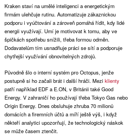
Kraken staví na umělé inteligenci a energetickým
firmám ulehčuje rutinu. Automatizuje zákaznickou
podporu i vyúčtování a zároveň pomáhá řídit, kdy lidé
energii využívají. Umí je motivovat k tomu, aby ve
špičkách spotřebu snížili, třeba formou odměn.
Dodavatelům tím usnadňuje práci se sítí a podporuje
chytřejší využívání obnovitelných zdrojů.
Původně šlo o interní systém pro Octopus, jenže
postupně si ho začali brát i další hráči. Mezi
klienty
patří například EDF a E.ON, v Británii také Good
Energy. V zahraničí ho používají třeba Tokyo Gas nebo
Origin Energy. Dnes obsluhuje zhruba 70 milionů
domácích a firemních účtů a míří ještě výš, i když
někteří analytici upozorňují, že technologický náskok
se může časem ztenčit.