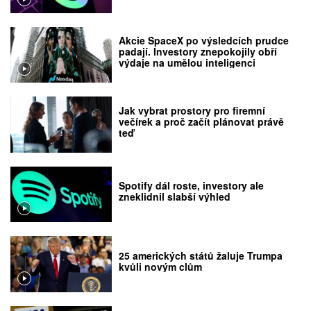
Akcie SpaceX po výsledcích prudce
padají. Investory znepokojily obří
výdaje na umělou inteligenci
Jak vybrat prostory pro firemní
večírek a proč začít plánovat právě
teď
Spotify dál roste, investory ale
zneklidnil slabší výhled
25 amerických států žaluje Trumpa
kvůli novým clům