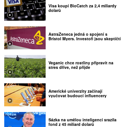
Visa koupí BioCatch za 2,4 miliardy
dolarů
AstraZeneca jedná o spojení s
Bristol Myers. Investoři jsou skeptičtí
Veganic chce rostliny připravit na
stres dříve, než přijde
Americké univerzity začínají
vyučovat budoucí influencery
Sázka na umělou inteligenci srazila
fond z 45 miliard dolarů