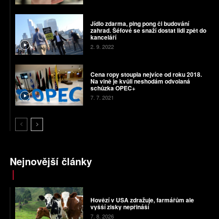
Jídlo zdarma, ping pong či budování
zahrad. Šéfové se snaží dostat lidi zpět do
kanceláří
2. 9. 2022
Cena ropy stoupla nejvíce od roku 2018.
Na vině je kvůli neshodám odvolaná
schůzka OPEC+
7. 7. 2021
Nejnovější články
Hovězí v USA zdražuje, farmářům ale
vyšší zisky nepřináší
7. 8. 2026