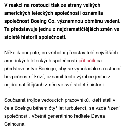
V reakci na rostoucí tlak ze strany velkých
amerických leteckých společností oznámila
společnost Boeing Co. významnou obměnu vedení.
Ta představuje jednu z nejdramatičtějších změn ve
stoleté historii společnosti.
Několik dní poté, co vrcholní představitelé největších
amerických leteckých společností
přitlačili
na
představenstvo Boeingu, aby se vypořádalo s rostoucí
bezpečnostní krizí, oznámil tento výrobce jednu z
nejdramatičtějších změn ve své stoleté historii.
Současná trojice vedoucích pracovníků, kteří stáli v
čele Boeingu během čtyř let turbulencí, se vzdá řízení
společnosti. Včetně generálního ředitele Davea
Calhouna.