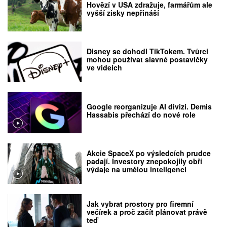
Hovězí v USA zdražuje, farmářům ale
vyšší zisky nepřináší
Disney se dohodl TikTokem. Tvůrci
mohou používat slavné postavičky
ve videích
Google reorganizuje AI divizi. Demis
Hassabis přechází do nové role
Akcie SpaceX po výsledcích prudce
padají. Investory znepokojily obří
výdaje na umělou inteligenci
Jak vybrat prostory pro firemní
večírek a proč začít plánovat právě
teď