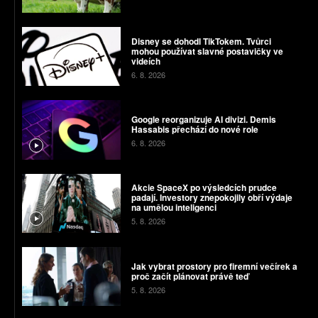
Disney se dohodl TikTokem. Tvůrci
mohou používat slavné postavičky ve
videích
6. 8. 2026
Google reorganizuje AI divizi. Demis
Hassabis přechází do nové role
6. 8. 2026
Akcie SpaceX po výsledcích prudce
padají. Investory znepokojily obří výdaje
na umělou inteligenci
5. 8. 2026
Jak vybrat prostory pro firemní večírek a
proč začít plánovat právě teď
5. 8. 2026