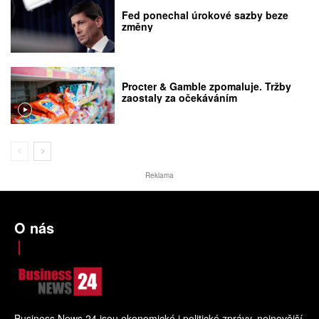
Fed ponechal úrokové sazby beze
změny
Procter & Gamble zpomaluje. Tržby
zaostaly za očekáváním
Reklama
O nás
Business News 24 jsou ekonomické i politické zprávy, nejnovější