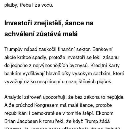
platby, třeba i za vodu.
Investoři znejistěli, šance na
schválení zůstává malá
Trumpův nápad zaskočil finanční sektor. Bankovní
akcie krátce spadly, protože investoři se lekli zásahu
do jednoho z nejvýnosnějších byznysů. Kreditní karty
bankám vydělávají hlavně díky vysokým sazbám, které
vyvažují riziko nesplácení u nezajištěných půjček.
Analytici zároveň upozorňují, že bez zákona to nepůjde.
A že průchod Kongresem má malé šance, protože
republikáni i demokraté se v tomhle štěpí. Ekonom
Brian Jacobsen k tomu řekl, že když Trump žádá
Kongres, je „vysoce nepravděpodobné“, že se limit 10