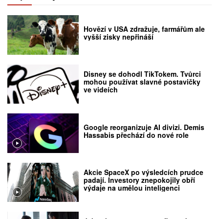
Hovězí v USA zdražuje, farmářům ale
vyšší zisky nepřináší
Disney se dohodl TikTokem. Tvůrci
mohou používat slavné postavičky
ve videích
Google reorganizuje AI divizi. Demis
Hassabis přechází do nové role
Akcie SpaceX po výsledcích prudce
padají. Investory znepokojily obří
výdaje na umělou inteligenci