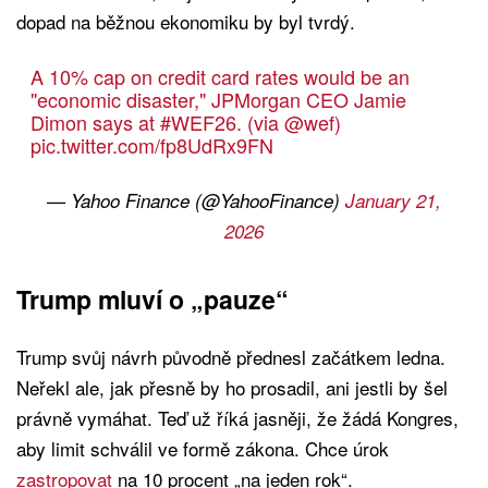
dopad na běžnou ekonomiku by byl tvrdý.
A 10% cap on credit card rates would be an
"economic disaster," JPMorgan CEO Jamie
Dimon says at
#WEF26
. (via
@wef
)
pic.twitter.com/fp8UdRx9FN
— Yahoo Finance (@YahooFinance)
January 21,
2026
Trump mluví o „pauze“
Trump svůj návrh původně přednesl začátkem ledna.
Neřekl ale, jak přesně by ho prosadil, ani jestli by šel
právně vymáhat. Teď už říká jasněji, že žádá Kongres,
aby limit schválil ve formě zákona. Chce úrok
zastropovat
na 10 procent „na jeden rok“.