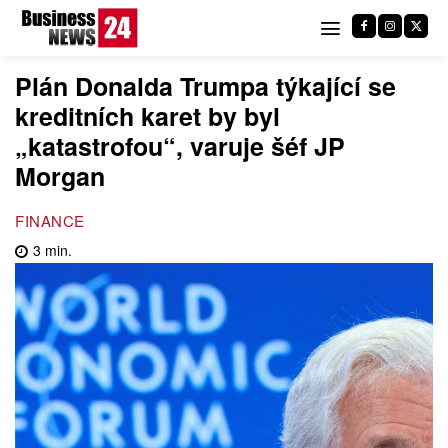
Plán Donalda Trumpa týkající se
kreditních karet by byl
„katastrofou“, varuje šéf JP
Morgan
FINANCE
3
min.