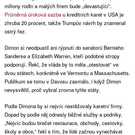
miliony rodin a malých firem bude „devastující“.
Průměrná úroková sazba
u kreditních karet v USA je
zhruba 20 procent, takže Trumpův návrh by znamenal
ostrý řez.
Dimon si neodpustil ani rýpnutí do senátorů Bernieho
Sanderse a Elizabeth Warren, kteří podobné stropy
podporují. Řekl, že vláda by to měla „otestovat“ ve
dvou státech, konkrétně ve Vermontu a Massachusetts.
Publikum se tomu v Davosu zasmálo, i když Dimon
nevysvětlil, proč vybral zrovna tyhle státy.
Podle Dimona by si nejvíc nestěžovaly karetní firmy.
Dopad by podle něj odnesly běžné služby a podniky.
„Nejvíc budou brečet restaurace, obchody, cestovky,
školy a obce,“ řekl s tím, že lidé začnou vynechávat