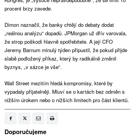
procent brzy zavede.
Dimon naznačil, že banky chtějí do debaty dodat
„reálnou analýzu“ dopadů. JPMorgan už dřív varovala,
že strop poškodí hlavně spotřebitele. A její CFO
Jeremy Barnum minulý týden připustil, že pokud přijde
slabě podložený příkaz, který by radikálně změnil
byznys, „v sázce je vše“.
Wall Street mezitím hledá kompromisy, které by
vypadaly přijatelněji. Mluví se o kartách bez odměn s
nižším úrokem nebo o nižších limitech pro část klientů.
Doporučujeme