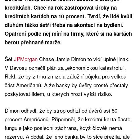
kreditkách. Chce na rok zastropovat úroky na
kreditních kartách na 10 procent. Tvrdí, že lidé kvůli
dluhům těžko šetří třeba na akontaci na bydlení.
Opatření podle něj míří na firmy, které si na kartách
berou přehnané marže.
Šéf
JPMorgan
Chase Jamie Dimon to vidí úplně jinak.
V Davosu označil plán za „ekonomickou katastrofu“.
Řekl, že by z trhu zmizela záložní půjčka pro velkou
část Američanů. A že banky by úvěry prostě přestaly
poskytovat lidem, u kterých hrozí vyšší riziko.
Dimon odhadl, že by strop odřízl od úvěrů asi 80
procent Američanů. Připomněl, že kreditní karta často
funguje jako poslední záchrana, když člověk nemá
rezervu. A dodal, že jeho banka by to sice přežila, ale