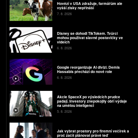
Hovězí v USA zdražuje, farmářům ale
vyšší zisky nepřináší
7. 8. 2026
Disney se dohodl TikTokem. Tvůrci
mohou používat slavné postavičky ve
videích
6. 8. 2026
Google reorganizuje AI divizi. Demis
Hassabis přechází do nové role
6. 8. 2026
Akcie SpaceX po výsledcích prudce
padají. Investory znepokojily obří výdaje
na umělou inteligenci
5. 8. 2026
Jak vybrat prostory pro firemní večírek a
proč začít plánovat právě teď