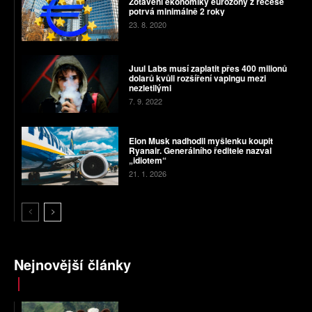
Zotavení ekonomiky eurozóny z recese
potrvá minimálně 2 roky
23. 8. 2020
Juul Labs musí zaplatit přes 400 milionů
dolarů kvůli rozšíření vapingu mezi
nezletilými
7. 9. 2022
Elon Musk nadhodil myšlenku koupit
Ryanair. Generálního ředitele nazval
„idiotem“
21. 1. 2026
Nejnovější články