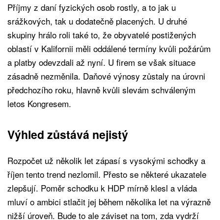
Příjmy z daní fyzických osob rostly, a to jak u
srážkových, tak u dodatečně placených. U druhé
skupiny hrálo roli také to, že obyvatelé postižených
oblastí v Kalifornii měli oddálené termíny kvůli požárům
a platby odevzdali až nyní. U firem se však situace
zásadně nezměnila. Daňové výnosy zůstaly na úrovni
předchozího roku, hlavně kvůli slevám schváleným
letos Kongresem.
Výhled zůstává nejistý
Rozpočet už několik let zápasí s vysokými schodky a
říjen tento trend nezlomil. Přesto se některé ukazatele
zlepšují. Poměr schodku k HDP mírně klesl a vláda
mluví o ambici stlačit jej během několika let na výrazně
nižší úroveň. Bude to ale záviset na tom, zda vydrží