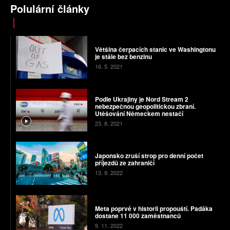
Polulární články
Většina čerpacích stanic ve Washingtonu
je stále bez benzinu
16. 5. 2021
Podle Ukrajiny je Nord Stream 2
nebezpečnou geopolitickou zbraní.
Utěšování Německem nestačí
23. 8. 2021
Japonsko zruší strop pro denní počet
příjezdů ze zahraničí
13. 9. 2022
Meta poprvé v historii propouští. Padáka
dostane 11 000 zaměstnanců
9. 11. 2022