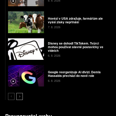
8. 8. 2026
Hovězí v USA zdražuje, farmářům ale
vyšší zisky nepřináší
7. 8. 2026
Disney se dohodl TikTokem. Tvůrci
mohou používat slavné postavičky ve
videích
6. 8. 2026
Google reorganizuje AI divizi. Demis
Hassabis přechází do nové role
6. 8. 2026
Provozovatel webu