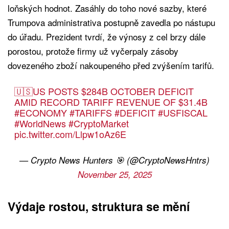
loňských hodnot. Zasáhly do toho nové sazby, které
Trumpova administrativa postupně zavedla po nástupu
do úřadu. Prezident tvrdí, že výnosy z cel brzy dále
porostou, protože firmy už vyčerpaly zásoby
dovezeného zboží nakoupeného před zvýšením tarifů.
🇺🇸US POSTS $284B OCTOBER DEFICIT
AMID RECORD TARIFF REVENUE OF $31.4B
#ECONOMY
#TARIFFS
#DEFICIT
#USFISCAL
#WorldNews
#CryptoMarket
pic.twitter.com/Llpw1oAz6E
— Crypto News Hunters 🎯 (@CryptoNewsHntrs)
November 25, 2025
Výdaje rostou, struktura se mění