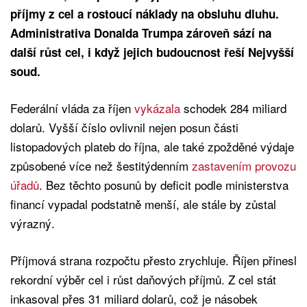
příjmy z cel a rostoucí náklady na obsluhu dluhu.
Administrativa Donalda Trumpa zároveň sází na
další růst cel, i když jejich budoucnost řeší Nejvyšší
soud.
Federální vláda za říjen
vykázala
schodek 284 miliard
dolarů. Vyšší číslo ovlivnil nejen posun části
listopadových plateb do října, ale také zpožděné výdaje
způsobené více než šestitýdenním
zastavením provozu
úřadů
. Bez těchto posunů by deficit podle ministerstva
financí vypadal podstatně menší, ale stále by zůstal
výrazný.
Příjmová strana rozpočtu přesto zrychluje. Říjen přinesl
rekordní výběr cel i růst daňových příjmů. Z cel stát
inkasoval přes 31 miliard dolarů, což je násobek