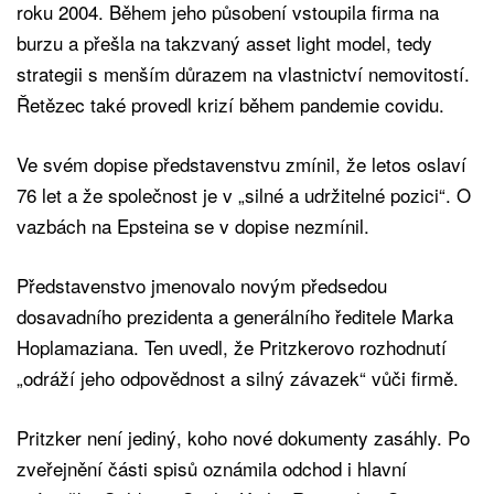
roku 2004. Během jeho působení vstoupila firma na
burzu a přešla na takzvaný asset light model, tedy
strategii s menším důrazem na vlastnictví nemovitostí.
Řetězec také provedl krizí během pandemie covidu.
Ve svém dopise představenstvu zmínil, že letos oslaví
76 let a že společnost je v „silné a udržitelné pozici“. O
vazbách na Epsteina se v dopise nezmínil.
Představenstvo jmenovalo novým předsedou
dosavadního prezidenta a generálního ředitele Marka
Hoplamaziana. Ten uvedl, že Pritzkerovo rozhodnutí
„odráží jeho odpovědnost a silný závazek“ vůči firmě.
Pritzker není jediný, koho nové dokumenty zasáhly. Po
zveřejnění části spisů oznámila odchod i hlavní