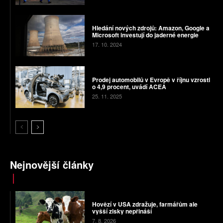
Hledání nových zdrojů: Amazon, Google a
Microsoft investují do jaderné energie
17. 10. 2024
Prodej automobilů v Evropě v říjnu vzrostl
o 4,9 procent, uvádí ACEA
25. 11. 2025
Nejnovější články
Hovězí v USA zdražuje, farmářům ale
vyšší zisky nepřináší
7. 8. 2026