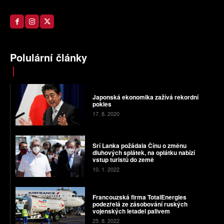
Polulární články
Japonská ekonomika zažívá rekordní
pokles
17. 8. 2020
Srí Lanka požádala Čínu o změnu
dluhových splátek, na oplátku nabízí
vstup turistů do země
10. 1. 2022
Francouzská firma TotalEnergies
podezřelá ze zásobování ruských
vojenských letadel palivem
25. 8. 2022