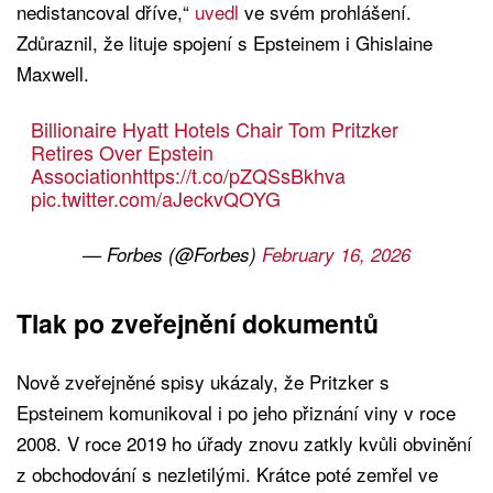
nedistancoval dříve,“
uvedl
ve svém prohlášení.
Zdůraznil, že lituje spojení s Epsteinem i Ghislaine
Maxwell.
Billionaire Hyatt Hotels Chair Tom Pritzker
Retires Over Epstein
Association
https://t.co/pZQSsBkhva
pic.twitter.com/aJeckvQOYG
— Forbes (@Forbes)
February 16, 2026
Tlak po zveřejnění dokumentů
Nově zveřejněné spisy ukázaly, že Pritzker s
Epsteinem komunikoval i po jeho přiznání viny v roce
2008. V roce 2019 ho úřady znovu zatkly kvůli obvinění
z obchodování s nezletilými. Krátce poté zemřel ve