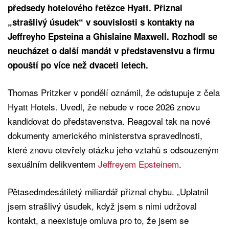
předsedy hotelového řetězce Hyatt. Přiznal
„strašlivý úsudek“ v souvislosti s kontakty na
Jeffreyho Epsteina a Ghislaine Maxwell. Rozhodl se
neucházet o další mandát v představenstvu a firmu
opouští po více než dvaceti letech.
Thomas Pritzker v pondělí oznámil, že odstupuje z čela
Hyatt Hotels. Uvedl, že nebude v roce 2026 znovu
kandidovat do představenstva. Reagoval tak na nové
dokumenty amerického ministerstva spravedlnosti,
které znovu otevřely otázku jeho vztahů s odsouzeným
sexuálním delikventem
Jeffreyem Epsteinem
.
Pětasedmdesátiletý miliardář přiznal chybu. „Uplatnil
jsem strašlivý úsudek, když jsem s nimi udržoval
kontakt, a neexistuje omluva pro to, že jsem se