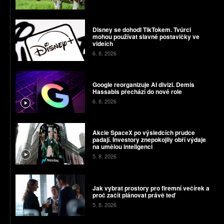
Disney se dohodl TikTokem. Tvůrci
mohou používat slavné postavičky ve
videích
6. 8. 2026
Google reorganizuje AI divizi. Demis
Hassabis přechází do nové role
6. 8. 2026
Akcie SpaceX po výsledcích prudce
padají. Investory znepokojily obří výdaje
na umělou inteligenci
5. 8. 2026
Jak vybrat prostory pro firemní večírek a
proč začít plánovat právě teď
5. 8. 2026