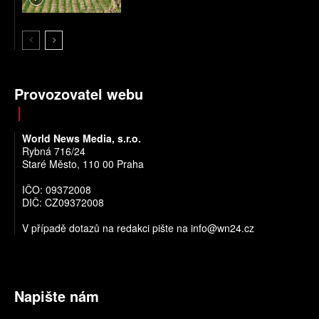
Provozovatel webu
World News Media, s.r.o.
Rybná 716/24
Staré Město, 110 00 Praha
IČO: 09372008
DIČ: CZ09372008
V případě dotazů na redakci pište na
info@wn24.cz
Napište nám