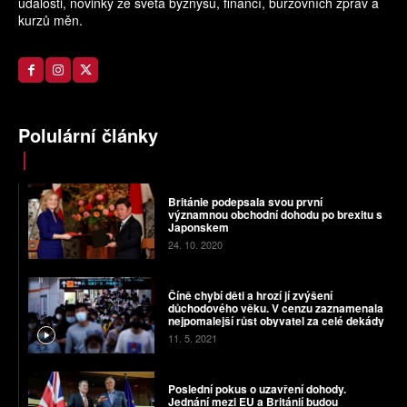
události, novinky ze světa byznysu, financí, burzovních zpráv a
kurzů měn.
Polulární články
Británie podepsala svou první
významnou obchodní dohodu po brexitu s
Japonskem
24. 10. 2020
Číně chybí děti a hrozí jí zvýšení
důchodového věku. V cenzu zaznamenala
nejpomalejší růst obyvatel za celé dekády
11. 5. 2021
Poslední pokus o uzavření dohody.
Jednání mezi EU a Británií budou