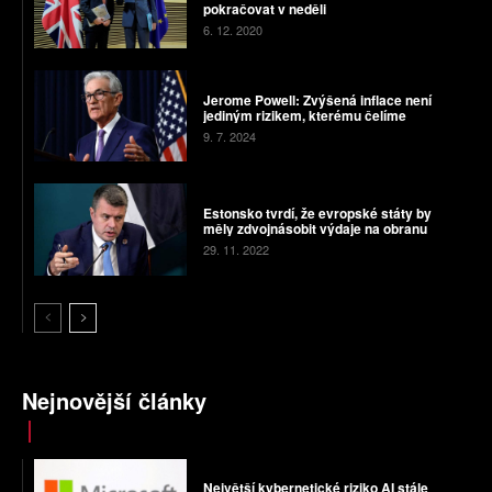
pokračovat v neděli
6. 12. 2020
Jerome Powell: Zvýšená inflace není
jediným rizikem, kterému čelíme
9. 7. 2024
Estonsko tvrdí, že evropské státy by
měly zdvojnásobit výdaje na obranu
29. 11. 2022
Nejnovější články
Největší kybernetické riziko AI stále