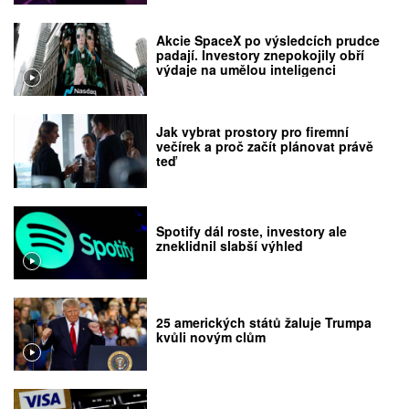
Akcie SpaceX po výsledcích prudce
padají. Investory znepokojily obří
výdaje na umělou inteligenci
Jak vybrat prostory pro firemní
večírek a proč začít plánovat právě
teď
Spotify dál roste, investory ale
zneklidnil slabší výhled
25 amerických států žaluje Trumpa
kvůli novým clům