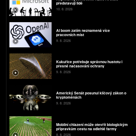
představují lidé
10. 8. 2026
AI boom zatím neznamená více
pracovních míst
9. 8. 2026
Kukuřice potřebuje správnou hustotu i
přesné načasování ochrany
9. 8. 2026
Americký Senát posunul klíčový zákon o
kryptoměnách
9. 8. 2026
Mobilní chlazení může otevřít biologickým
přípravkům cestu na odlehlé farmy
8. 8. 2026