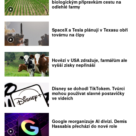
biologickým přípravkům cestu na
odlehlé farmy
SpaceX a Tesla plánují v Texasu obří
továrnu na čipy
Hovězí v USA zdražuje, farmářům ale
vyšší zisky nepřináší
Disney se dohodl TikTokem. Tvůrci
mohou používat slavné postavičky
ve videích
Google reorganizuje AI divizi. Demis
Hassabis přechází do nové role