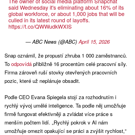
The owner of social media platform Snapchat
said Wednesday it's eliminating about 16% of its
global workforce, or about 1,000 jobs that will be
culled in its latest round of layoffs.
https://t.co/QWWudkWXIS
— ABC News (@ABC)
April 15, 2026
Snap oznámil, že propustí zhruba 1 000 zaměstnanců.
To
odpovídá
přibližně 16 procentům celé pracovní síly.
Firma zároveň ruší stovky otevřených pracovních
pozic, které už neplánuje obsadit.
Podle CEO Evana Spiegela stojí za rozhodnutím i
rychlý vývoj umělé inteligence. Ta podle něj umožňuje
firmě fungovat efektivněji a zvládat více práce s
menším počtem lidí. „Rychlý pokrok v AI nám
umožňuje omezit opakující se práci a zvýšit rychlost,“