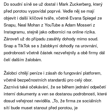
Do soudní síně se už dostal i Mark Zuckerberg, který
před porotou vypovídal poprvé. Vedle něj se mají
objevit i další klíčové tváře, včetně Evana Spiegel ze
Snapu, Neal Mohan z YouTube a Adam Mosseri z
Instagramu, stejně jako odborníci na online rizika.
Zároveň už do případu zasáhly dohody mimo soud.
Snap a TikTok se s žalobkyní dohodly na urovnání,
podrobnosti včetně částek nezveřejnily a obě firmy dál
čelí dalším žalobám.
Žalobci chtějí peníze i zásah do fungování platforem,
včetně bezpečnostních standardů pro celý obor.
Zaznívá také očekávání, že se během jednání odpečetí
interní dokumenty a ven se dostanou podrobnosti, které
dosud veřejnost neviděla. „To, že firma ze sociálních
sítí bude muset stanout před porotou, je