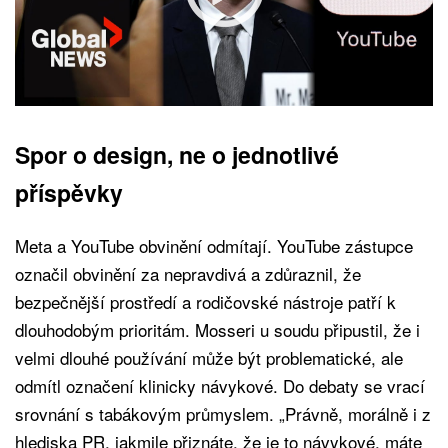
Spor o design, ne o jednotlivé
příspěvky
Meta a YouTube obvinění odmítají. YouTube zástupce
označil obvinění za nepravdivá a zdůraznil, že
bezpečnější prostředí a rodičovské nástroje patří k
dlouhodobým prioritám. Mosseri u soudu připustil, že i
velmi dlouhé používání může být problematické, ale
odmítl označení klinicky návykové. Do debaty se vrací
srovnání s tabákovým průmyslem. „Právně, morálně i z
hlediska PR, jakmile přiznáte, že je to návykové, máte