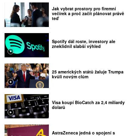
Jak vybrat prostory pro firemní
večírek a proč začít plánovat právě
teď
Spotify dál roste, investory ale
zneklidnil slabší výhled
25 amerických států žaluje Trumpa
kvůli novým clům
Visa koupí BioCatch za 2,4 miliardy
dolarů
AstraZeneca jedná o spojení s