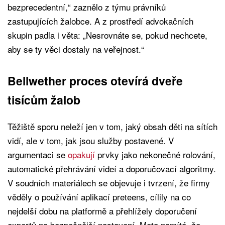
bezprecedentní,“ zaznělo z týmu právníků
zastupujících žalobce. A z prostředí advokačních
skupin padla i věta: „Nesrovnáte se, pokud nechcete,
aby se ty věci dostaly na veřejnost.“
Bellwether proces otevírá dveře
tisícům žalob
Těžiště sporu neleží jen v tom, jaký obsah děti na sítích
vidí, ale v tom, jak jsou služby postavené. V
argumentaci se
opakují
prvky jako nekonečné rolování,
automatické přehrávání videí a doporučovací algoritmy.
V soudních materiálech se objevuje i tvrzení, že firmy
věděly o používání aplikací preteens, cílily na co
nejdelší dobu na platformě a přehlížely doporučení
expertů na bezpečnější nastavení. Meta namítá, že