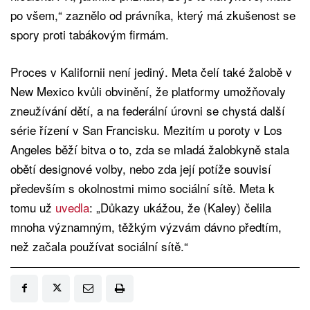
po všem,“ zaznělo od právníka, který má zkušenost se
spory proti tabákovým firmám.
Proces v Kalifornii není jediný. Meta čelí také žalobě v
New Mexico kvůli obvinění, že platformy umožňovaly
zneužívání dětí, a na federální úrovni se chystá další
série řízení v San Francisku. Mezitím u poroty v Los
Angeles běží bitva o to, zda se mladá žalobkyně stala
obětí designové volby, nebo zda její potíže souvisí
především s okolnostmi mimo sociální sítě. Meta k
tomu už
uvedla
: „Důkazy ukážou, že (Kaley) čelila
mnoha významným, těžkým výzvám dávno předtím,
než začala používat sociální sítě.“