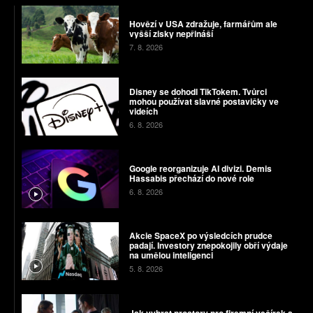
Hovězí v USA zdražuje, farmářům ale
vyšší zisky nepřináší
7. 8. 2026
Disney se dohodl TikTokem. Tvůrci
mohou používat slavné postavičky ve
videích
6. 8. 2026
Google reorganizuje AI divizi. Demis
Hassabis přechází do nové role
6. 8. 2026
Akcie SpaceX po výsledcích prudce
padají. Investory znepokojily obří výdaje
na umělou inteligenci
5. 8. 2026
Jak vybrat prostory pro firemní večírek a