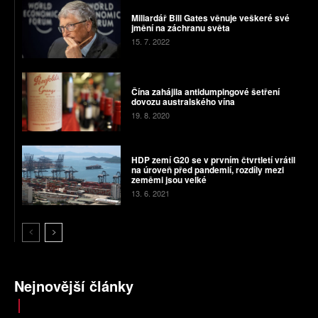
Miliardář Bill Gates věnuje veškeré své
jmění na záchranu světa
15. 7. 2022
Čína zahájila antidumpingové šetření
dovozu australského vína
19. 8. 2020
HDP zemí G20 se v prvním čtvrtletí vrátil
na úroveň před pandemií, rozdíly mezi
zeměmi jsou velké
13. 6. 2021
Nejnovější články