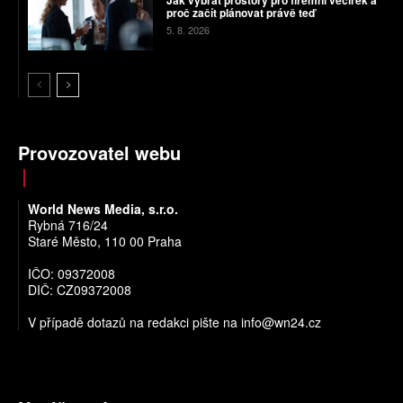
proč začít plánovat právě teď
5. 8. 2026
Provozovatel webu
World News Media, s.r.o.
Rybná 716/24
Staré Město, 110 00 Praha
IČO: 09372008
DIČ: CZ09372008
V případě dotazů na redakci pište na
info@wn24.cz