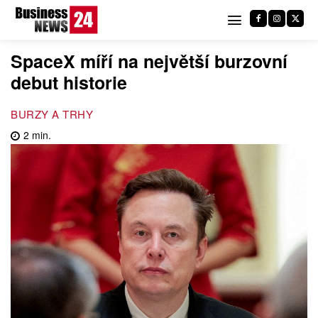
SpaceX míří na největší burzovní
debut historie
BURZY A TRHY
2
min.