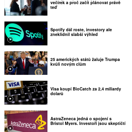
večírek a proč začít plánovat právě
teď
Spotify dál roste, investory ale
zneklidnil slabší výhled
25 amerických států žaluje Trumpa
kvůli novým clům
Visa koupí BioCatch za 2,4 miliardy
dolarů
AstraZeneca jedná o spojení s
Bristol Myers. Investoři jsou skeptičtí