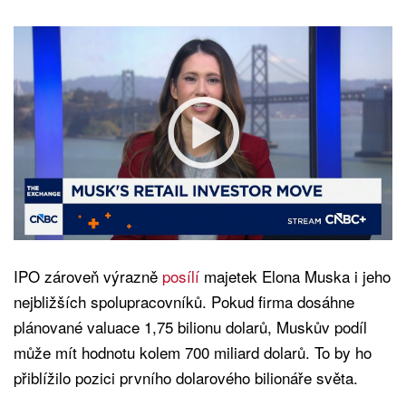
IPO zároveň výrazně
posílí
majetek Elona Muska i jeho
nejbližších spolupracovníků. Pokud firma dosáhne
plánované valuace 1,75 bilionu dolarů, Muskův podíl
může mít hodnotu kolem 700 miliard dolarů. To by ho
přiblížilo pozici prvního dolarového bilionáře světa.