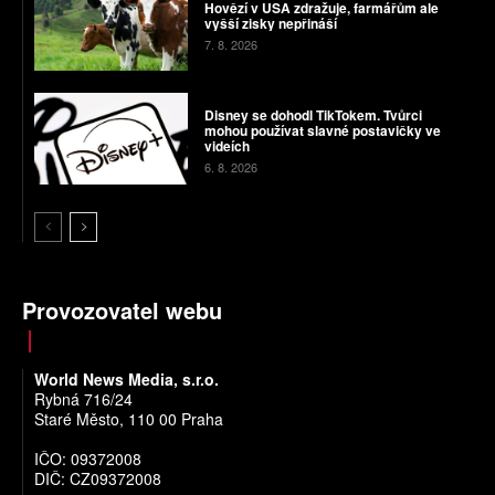
Hovězí v USA zdražuje, farmářům ale
vyšší zisky nepřináší
7. 8. 2026
Disney se dohodl TikTokem. Tvůrci
mohou používat slavné postavičky ve
videích
6. 8. 2026
Provozovatel webu
World News Media, s.r.o.
Rybná 716/24
Staré Město, 110 00 Praha
IČO: 09372008
DIČ: CZ09372008