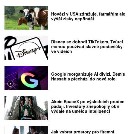
Hovězí v USA zdražuje, farmářům ale
vyšší zisky nepřináší
Disney se dohodl TikTokem. Tvůrci
mohou používat slavné postavičky
ve videích
Google reorganizuje AI divizi. Demis
Hassabis přechází do nové role
Akcie SpaceX po výsledcích prudce
padají. Investory znepokojily obří
výdaje na umělou inteligenci
Jak vybrat prostory pro firemní