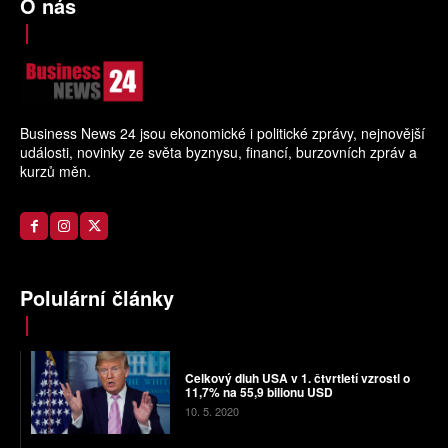
O nás
Business News 24 jsou ekonomické i politické zprávy, nejnovější
události, novinky ze světa byznysu, financí, burzovních zpráv a
kurzů měn.
Polulární články
Celkový dluh USA v 1. čtvrtletí vzrostl o
11,7% na 55,9 bilionu USD
10. 5. 2020