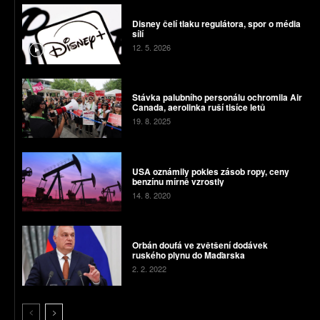
Disney čelí tlaku regulátora, spor o média
sílí
12. 5. 2026
Stávka palubního personálu ochromila Air
Canada, aerolinka ruší tisíce letů
19. 8. 2025
USA oznámily pokles zásob ropy, ceny
benzínu mírně vzrostly
14. 8. 2020
Orbán doufá ve zvětšení dodávek
ruského plynu do Maďarska
2. 2. 2022