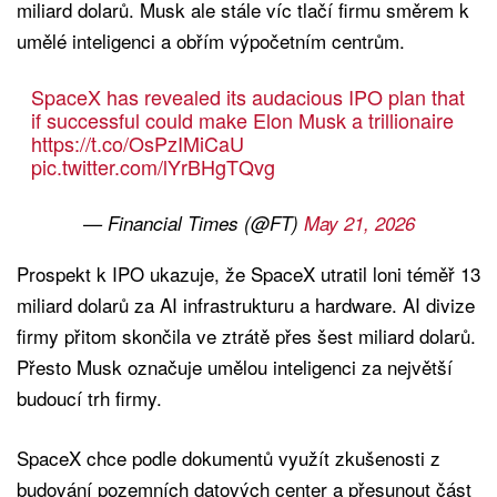
miliard dolarů. Musk ale stále víc tlačí firmu směrem k
umělé inteligenci a obřím výpočetním centrům.
SpaceX has revealed its audacious IPO plan that
if successful could make Elon Musk a trillionaire
https://t.co/OsPzIMiCaU
pic.twitter.com/lYrBHgTQvg
— Financial Times (@FT)
May 21, 2026
Prospekt k IPO ukazuje, že SpaceX utratil loni téměř 13
miliard dolarů za AI infrastrukturu a hardware. AI divize
firmy přitom skončila ve ztrátě přes šest miliard dolarů.
Přesto Musk označuje umělou inteligenci za největší
budoucí trh firmy.
SpaceX chce podle dokumentů využít zkušenosti z
budování pozemních datových center a přesunout část