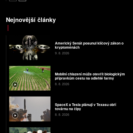
Nejnovější články
Americký Senát posunul klíčový zákon o
kryptoměnách
9. 8. 2026
Mobilní chlazení může otevřít biologickým
přípravkům cestu na odlehlé farmy
8. 8. 2026
SpaceX a Tesla plánují v Texasu obří
továrnu na čipy
8. 8. 2026