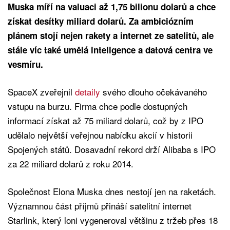
Muska míří na valuaci až 1,75 bilionu dolarů a chce
získat desítky miliard dolarů. Za ambiciózním
plánem stojí nejen rakety a internet ze satelitů, ale
stále víc také umělá inteligence a datová centra ve
vesmíru.
SpaceX zveřejnil
detaily
svého dlouho očekávaného
vstupu na burzu. Firma chce podle dostupných
informací získat až 75 miliard dolarů, což by z IPO
udělalo největší veřejnou nabídku akcií v historii
Spojených států. Dosavadní rekord drží Alibaba s IPO
za 22 miliard dolarů z roku 2014.
Společnost Elona Muska dnes nestojí jen na raketách.
Významnou část příjmů přináší satelitní internet
Starlink, který loni vygeneroval většinu z tržeb přes 18