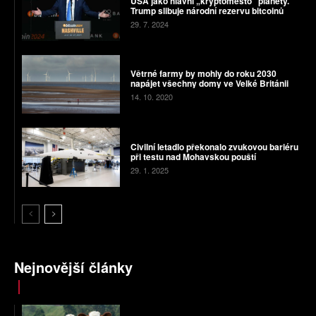
USA jako hlavní „kryptoměsto“ planety.
Trump slibuje národní rezervu bitcoinů
29. 7. 2024
Větrné farmy by mohly do roku 2030
napájet všechny domy ve Velké Británii
14. 10. 2020
Civilní letadlo překonalo zvukovou bariéru
při testu nad Mohavskou pouští
29. 1. 2025
Nejnovější články