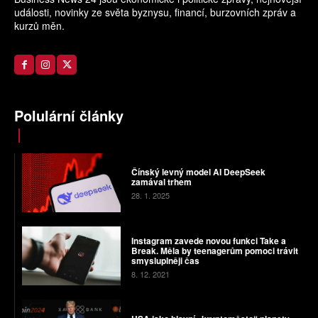
události, novinky ze světa byznysu, financí, burzovních zpráv a
kurzů měn.
Polulární články
Čínský levný model AI DeepSeek
zamával trhem
28. 1. 2025
Instagram zavede novou funkci Take a
Break. Měla by teenagerům pomoci trávit
smysluplněji čas
8. 12. 2021