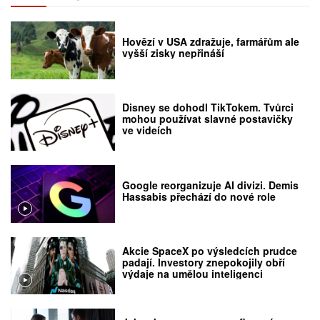
Hovězí v USA zdražuje, farmářům ale
vyšší zisky nepřináší
Disney se dohodl TikTokem. Tvůrci
mohou používat slavné postavičky
ve videích
Google reorganizuje AI divizi. Demis
Hassabis přechází do nové role
Akcie SpaceX po výsledcích prudce
padají. Investory znepokojily obří
výdaje na umělou inteligenci