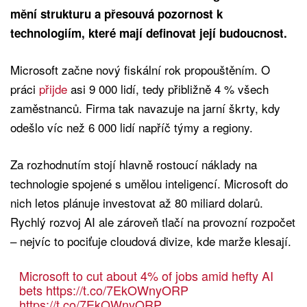
mění strukturu a přesouvá pozornost k
technologiím, které mají definovat její budoucnost.
Microsoft začne nový fiskální rok propouštěním. O
práci
přijde
asi 9 000 lidí, tedy přibližně 4 % všech
zaměstnanců. Firma tak navazuje na jarní škrty, kdy
odešlo víc než 6 000 lidí napříč týmy a regiony.
Za rozhodnutím stojí hlavně rostoucí náklady na
technologie spojené s umělou inteligencí. Microsoft do
nich letos plánuje investovat až 80 miliard dolarů.
Rychlý rozvoj AI ale zároveň tlačí na provozní rozpočet
– nejvíc to pociťuje cloudová divize, kde marže klesají.
Microsoft to cut about 4% of jobs amid hefty AI
bets
https://t.co/7EkOWnyORP
https://t.co/7EkOWnyORP