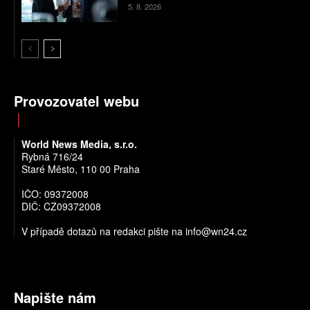
5. 8. 2026
Provozovatel webu
World News Media, s.r.o.
Rybná 716/24
Staré Město, 110 00 Praha
IČO: 09372008
DIČ: CZ09372008
V případě dotazů na redakci pište na
info@wn24.cz
Napište nám