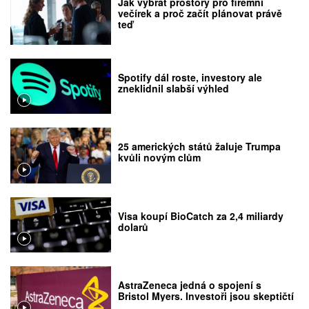
Jak vybrat prostory pro firemní
večírek a proč začít plánovat právě
teď
Spotify dál roste, investory ale
zneklidnil slabší výhled
25 amerických států žaluje Trumpa
kvůli novým clům
Visa koupí BioCatch za 2,4 miliardy
dolarů
AstraZeneca jedná o spojení s
Bristol Myers. Investoři jsou skeptičtí