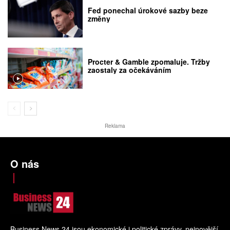
Fed ponechal úrokové sazby beze
změny
Procter & Gamble zpomaluje. Tržby
zaostaly za očekáváním
Reklama
O nás
Business News 24 jsou ekonomické i politické zprávy, nejnovější