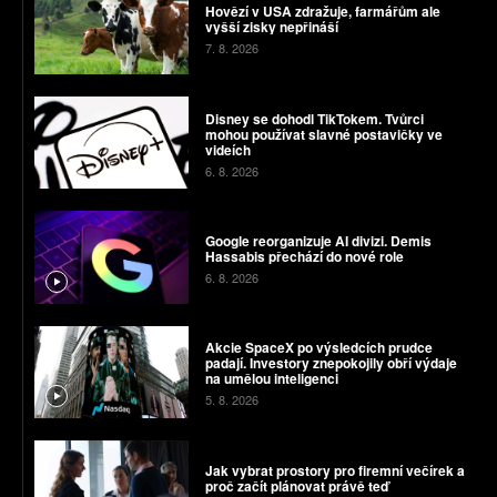
Hovězí v USA zdražuje, farmářům ale
vyšší zisky nepřináší
7. 8. 2026
Disney se dohodl TikTokem. Tvůrci
mohou používat slavné postavičky ve
videích
6. 8. 2026
Google reorganizuje AI divizi. Demis
Hassabis přechází do nové role
6. 8. 2026
Akcie SpaceX po výsledcích prudce
padají. Investory znepokojily obří výdaje
na umělou inteligenci
5. 8. 2026
Jak vybrat prostory pro firemní večírek a
proč začít plánovat právě teď