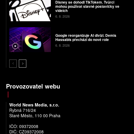
Disney se dohodl TikTokem. Tvůrci
mohou používat slavné postavičky ve
videích
6. 8. 2026
Google reorganizuje AI divizi. Demis
Hassabis přechází do nové role
6. 8. 2026
Provozovatel webu
World News Media, s.r.o.
Rybná 716/24
Staré Město, 110 00 Praha
IČO: 09372008
DIČ: CZ09372008