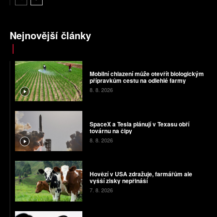
Nejnovější články
Mobilní chlazení může otevřít biologickým
přípravkům cestu na odlehlé farmy
8. 8. 2026
SpaceX a Tesla plánují v Texasu obří
továrnu na čipy
8. 8. 2026
Hovězí v USA zdražuje, farmářům ale
vyšší zisky nepřináší
7. 8. 2026