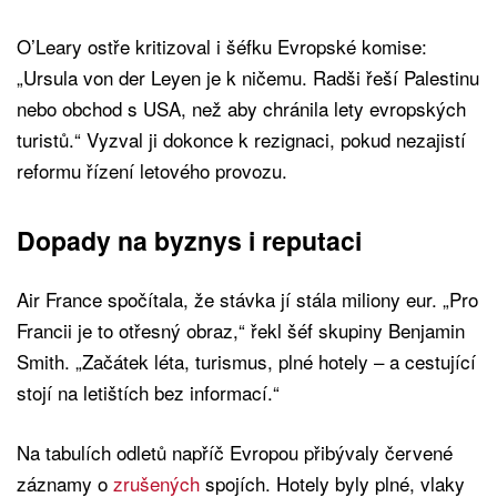
O’Leary ostře kritizoval i šéfku Evropské komise:
„Ursula von der Leyen je k ničemu. Radši řeší Palestinu
nebo obchod s USA, než aby chránila lety evropských
turistů.“ Vyzval ji dokonce k rezignaci, pokud nezajistí
reformu řízení letového provozu.
Dopady na byznys i reputaci
Air France spočítala, že stávka jí stála miliony eur. „Pro
Francii je to otřesný obraz,“ řekl šéf skupiny Benjamin
Smith. „Začátek léta, turismus, plné hotely – a cestující
stojí na letištích bez informací.“
Na tabulích odletů napříč Evropou přibývaly červené
záznamy o
zrušených
spojích. Hotely byly plné, vlaky