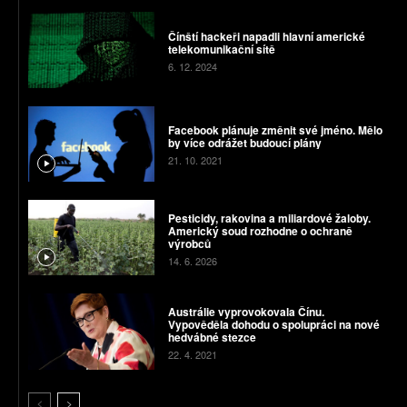
Čínští hackeři napadli hlavní americké
telekomunikační sítě
6. 12. 2024
Facebook plánuje změnit své jméno. Mělo
by více odrážet budoucí plány
21. 10. 2021
Pesticidy, rakovina a miliardové žaloby.
Americký soud rozhodne o ochraně
výrobců
14. 6. 2026
Austrálie vyprovokovala Čínu.
Vypověděla dohodu o spolupráci na nové
hedvábné stezce
22. 4. 2021