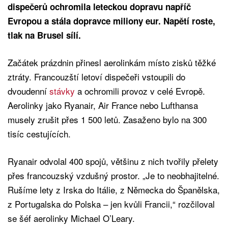
dispečerů ochromila leteckou dopravu napříč
Evropou a stála dopravce miliony eur. Napětí roste,
tlak na Brusel sílí.
Začátek prázdnin přinesl aerolinkám místo zisků těžké
ztráty. Francouzští letoví dispečeři vstoupili do
dvoudenní
stávky
a ochromili provoz v celé Evropě.
Aerolinky jako Ryanair, Air France nebo Lufthansa
musely zrušit přes 1 500 letů. Zasaženo bylo na 300
tisíc cestujících.
Ryanair odvolal 400 spojů, většinu z nich tvořily přelety
přes francouzský vzdušný prostor. „Je to neobhajitelné.
Rušíme lety z Irska do Itálie, z Německa do Španělska,
z Portugalska do Polska – jen kvůli Francii,“ rozčiloval
se šéf aerolinky Michael O’Leary.