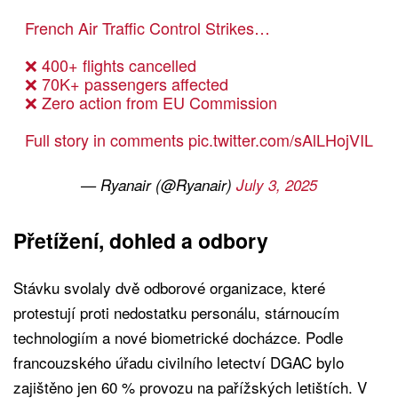
French Air Traffic Control Strikes…
❌ 400+ flights cancelled
❌ 70K+ passengers affected
❌ Zero action from EU Commission
Full story in comments
pic.twitter.com/sAlLHojVIL
— Ryanair (@Ryanair)
July 3, 2025
Přetížení, dohled a odbory
Stávku svolaly dvě odborové organizace, které
protestují proti nedostatku personálu, stárnoucím
technologiím a nové biometrické docházce. Podle
francouzského úřadu civilního letectví DGAC bylo
zajištěno jen 60 % provozu na pařížských letištích. V