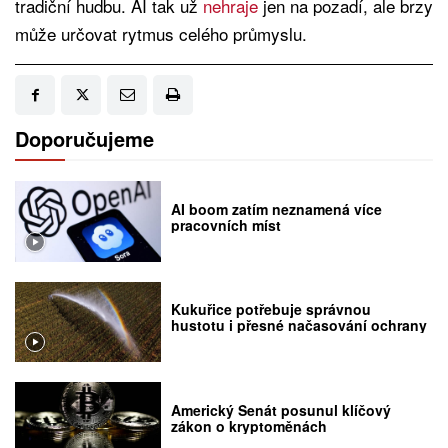
tradiční hudbu. AI tak už
nehraje
jen na pozadí, ale brzy
může určovat rytmus celého průmyslu.
Doporučujeme
AI boom zatím neznamená více
pracovních míst
Kukuřice potřebuje správnou
hustotu i přesné načasování ochrany
Americký Senát posunul klíčový
zákon o kryptoměnách