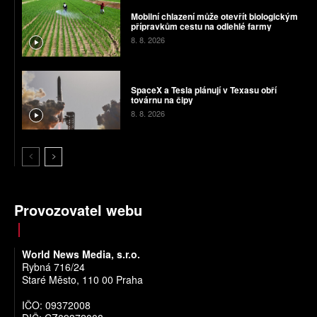
Mobilní chlazení může otevřít biologickým
přípravkům cestu na odlehlé farmy
8. 8. 2026
SpaceX a Tesla plánují v Texasu obří
továrnu na čipy
8. 8. 2026
Provozovatel webu
World News Media, s.r.o.
Rybná 716/24
Staré Město, 110 00 Praha
IČO: 09372008