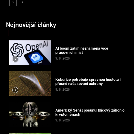
Nejnovější články
AI boom zatím neznamená více
pracovních míst
9. 8. 2026
Kukuřice potřebuje správnou hustotu i
přesné načasování ochrany
9. 8. 2026
Americký Senát posunul klíčový zákon o
kryptoměnách
9. 8. 2026