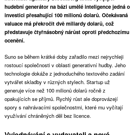
hudební generátor na bázi umělé inteligence jedná o
investici přesahující 100 milionů dolarů. Očekávaná
valuace má překročit dvě miliardy dolarů, což
představuje čtyřnásobný nárůst oproti předchozímu
ocenění.
Suno se během krátké doby zařadilo mezi nejrychleji
rostoucí společnosti v oblasti generativní hudby. Jeho
technologie dokáže z jednoduchého textového zadání
vytvářet skladby v různých stylech. Startup už
generuje více než 100 milionů dolarů ročně z
opakujících se příjmů. Rychlý růst ale doprovázejí
spory s nahrávacími společnostmi, které mu vyčítají
využívání chráněných děl bez licence.
Vyjednávání s vydavateli a nové