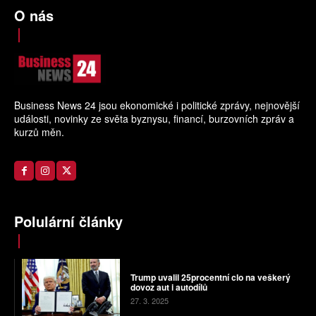
O nás
Business News 24 jsou ekonomické i politické zprávy, nejnovější
události, novinky ze světa byznysu, financí, burzovních zpráv a
kurzů měn.
Polulární články
Trump uvalil 25procentní clo na veškerý
dovoz aut i autodílů
27. 3. 2025