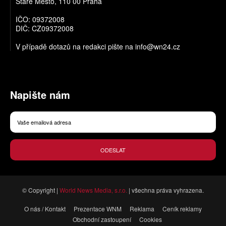
Staré Město, 110 00 Praha
IČO: 09372008
DIČ: CZ09372008
V případě dotazů na redakci pište na
info@wn24.cz
Napište nám
ODESLAT
© Copyright |
World News Media, s.r.o.
| všechna práva vyhrazena.
O nás / Kontakt
Prezentace WNM
Reklama
Ceník reklamy
Obchodní zastoupení
Cookies