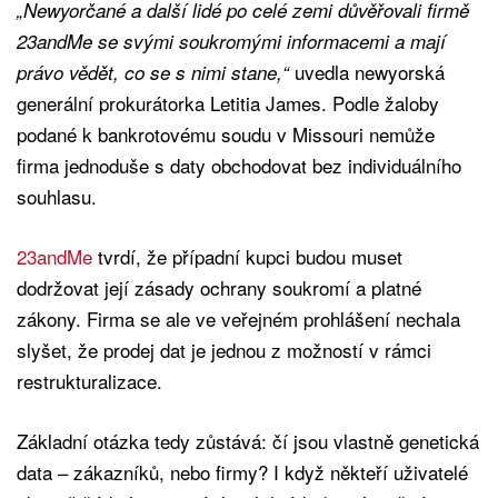
„Newyorčané a další lidé po celé zemi důvěřovali firmě
23andMe se svými soukromými informacemi a mají
uvedla newyorská
právo vědět, co se s nimi stane,“
generální prokurátorka Letitia James. Podle žaloby
podané k bankrotovému soudu v Missouri nemůže
firma jednoduše s daty obchodovat bez individuálního
souhlasu.
23andMe
tvrdí, že případní kupci budou muset
dodržovat její zásady ochrany soukromí a platné
zákony. Firma se ale ve veřejném prohlášení nechala
slyšet, že prodej dat je jednou z možností v rámci
restrukturalizace.
Základní otázka tedy zůstává: čí jsou vlastně genetická
data – zákazníků, nebo firmy? I když někteří uživatelé