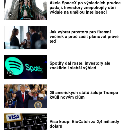
Akcie SpaceX po výsledcích prudce
padají. Investory znepokojily obří
výdaje na umělou inteligenci
Jak vybrat prostory pro firemní
večírek a proč začít plánovat právě
teď
Spotify dál roste, investory ale
zneklidnil slabší výhled
25 amerických států žaluje Trumpa
kvůli novým clům
Visa koupí BioCatch za 2,4 miliardy
dolarů