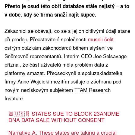
Přesto je osud této obří databáze stále nejistý – a to
v době, kdy se firma snaží najít kupce.
Zákazníci se obávají, co se s jejich citlivými údaji stane
při prodeji. Představitelé společnosti
museli čelit
ostrým otázkám zákonodárců během slyšení ve
Sněmovně reprezentantů. Interim CEO Joe Selsavage
přiznal, že část uživatelů měla problém data z
platformy smazat. Předsedkyně a spoluzakladatelka
firmy Anne Wojcicki mezitím usiluje o záchranu pod
novým neziskovým subjektem TTAM Research
Institute.
🚨🇺🇸🧬 STATES SUE TO BLOCK 23ANDME
DNA DATA SALE WITHOUT CONSENT
Narrative A: These states are taking a crucial