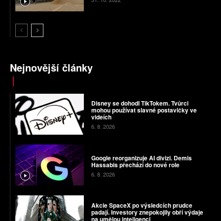
Nejnovější články
Disney se dohodl TikTokem. Tvůrci
mohou používat slavné postavičky ve
videích
6. 8. 2026
Google reorganizuje AI divizi. Demis
Hassabis přechází do nové role
6. 8. 2026
Akcie SpaceX po výsledcích prudce
padají. Investory znepokojily obří výdaje
na umělou inteligenci