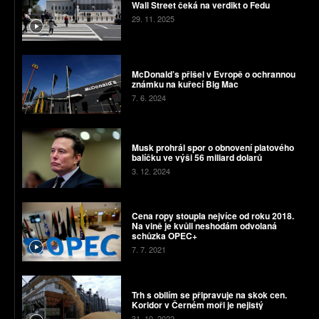
Wall Street čeká na verdikt o Fedu
29. 11. 2025
McDonald’s přišel v Evropě o ochrannou
známku na kuřecí Big Mac
7. 6. 2024
Musk prohrál spor o obnovení platového
balíčku ve výši 56 miliard dolarů
3. 12. 2024
Cena ropy stoupla nejvíce od roku 2018.
Na vině je kvůli neshodám odvolaná
schůzka OPEC+
7. 7. 2021
Trh s obilím se připravuje na skok cen.
Koridor v Černém moři je nejistý
31. 10. 2022