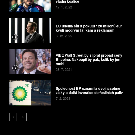
vládní koalice
12. 1. 2022
EU udělila síti X pokutu 120 milionů eur
kvůli modrým fajfkám a reklamám
6. 12. 2025
Vlk z Wall Street by si přál propad ceny
Bitcoinu. Nakoupil by pak, kolik by jen
mohl
28. 7. 2021
Společnost BP oznámila dvojnásobné
zisky a další investice do fosilních paliv
7. 2. 2023