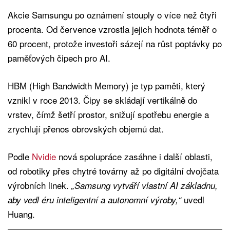
Akcie Samsungu po oznámení stouply o více než čtyři
procenta. Od července vzrostla jejich hodnota téměř o
60 procent, protože investoři sázejí na růst poptávky po
paměťových čipech pro AI.
HBM (High Bandwidth Memory) je typ paměti, který
vznikl v roce 2013. Čipy se skládají vertikálně do
vrstev, čímž šetří prostor, snižují spotřebu energie a
zrychlují přenos obrovských objemů dat.
Podle
Nvidie
nová spolupráce zasáhne i další oblasti,
od robotiky přes chytré továrny až po digitální dvojčata
výrobních linek.
„Samsung vytváří vlastní AI základnu,
uvedl
aby vedl éru inteligentní a autonomní výroby,“
Huang.