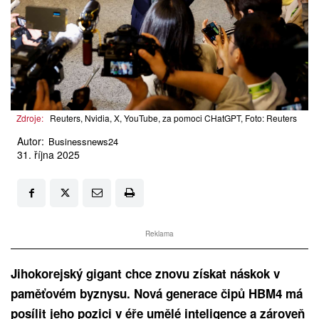
Zdroje:
Reuters, Nvidia, X, YouTube, za pomoci CHatGPT, Foto: Reuters
Autor:
Businessnews24
31. října 2025
Reklama
Jihokorejský gigant chce znovu získat náskok v
paměťovém byznysu. Nová generace čipů HBM4 má
posílit jeho pozici v éře umělé inteligence a zároveň