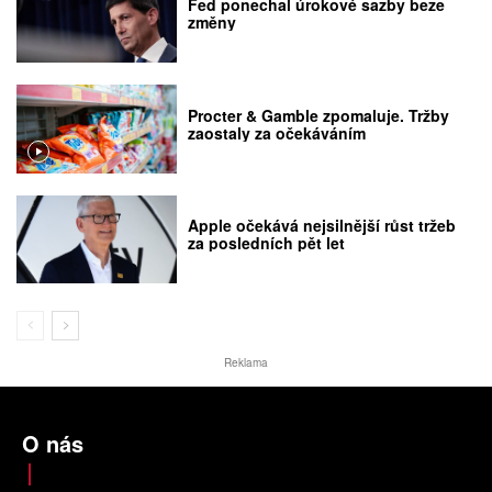
Fed ponechal úrokové sazby beze
změny
Procter & Gamble zpomaluje. Tržby
zaostaly za očekáváním
Apple očekává nejsilnější růst tržeb
za posledních pět let
Reklama
O nás