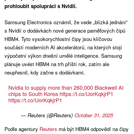
prohloubit spolupráci s Nvidií.
Samsung Electronics oznámil, že vede „blízká jednání“
s Nvidií o dodávkách nové generace paměťových čipů
HBM4. Tyto vysokorychlostní čipy jsou klíčovou
součástí moderních AI akcelerátorů, na kterých stojí
výpočetní výkon dnešní umělé inteligence. Samsung
plánuje uvést HBM4 na trh příští rok, zatím ale
neupřesnil, kdy začne s dodávkami.
Nvidia to supply more than 260,000 Blackwell AI
chips to South Korea
https://t.co/UorKqkjrP1
https://t.co/UorKqkjrP1
— Reuters (@Reuters)
October 31, 2025
Podle agentury
Reuters
má být HBM4 odpovědí na čipy