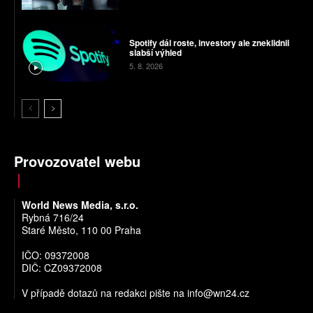
Spotify dál roste, investory ale zneklidnil
slabší výhled
5. 8. 2026
Provozovatel webu
World News Media, s.r.o.
Rybná 716/24
Staré Město, 110 00 Praha
IČO: 09372008
DIČ: CZ09372008
V případě dotazů na redakci pište na
info@wn24.cz