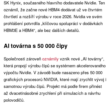
SK Hynix, současného hlavního dodavatele Nvidie. Ten
oznámil, že začne nové HBM4 dodávat už ve čtvrtém
čtvrtletí a rozšíří výrobu v roce 2026. Nvidia ve svém
prohlášení potvrdila „klíčovou spolupráci v dodávkách
HBM3E a HBM4“, ale bez dalších detailů.
AI továrna s 50 000 čipy
Společnosti zároveň
oznámily
vznik nové „AI továrny“,
která propojí výrobu čipů se systémem akcelerovaného
výpočtu Nvidie. V závodě bude nasazeno přes 50 000
grafických procesorů NVIDIA, které mají zrychlit vývoj i
samotnou výrobu čipů. Projekt má podle firem přinést
až dvacetinásobné zrychlení při simulacích a návrhu
polovodičů.