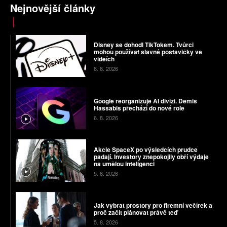
Nejnovější články
Disney se dohodl TikTokem. Tvůrci
mohou používat slavné postavičky ve
videích
6. 8. 2026
Google reorganizuje AI divizi. Demis
Hassabis přechází do nové role
6. 8. 2026
Akcie SpaceX po výsledcích prudce
padají. Investory znepokojily obří výdaje
na umělou inteligenci
5. 8. 2026
Jak vybrat prostory pro firemní večírek a
proč začít plánovat právě teď
5. 8. 2026