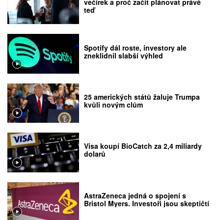
večírek a proč začít plánovat právě
teď
Spotify dál roste, investory ale
zneklidnil slabší výhled
25 amerických států žaluje Trumpa
kvůli novým clům
Visa koupí BioCatch za 2,4 miliardy
dolarů
AstraZeneca jedná o spojení s
Bristol Myers. Investoři jsou skeptičtí