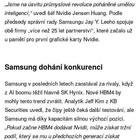
„Jsme na úsvitu průmyslové revoluce poháněné umělou
uvedl šéf Nvidie Jensen Huang. Podle
inteligencí,“
předsedy správní rady Samsungu Jay Y. Leeho spojuje
obě firmy „více než 25 let partnerství“, které začalo už
u pamětí pro první grafické karty Nvidie.
Samsung dohání konkurenci
Samsung v posledních letech zaostával za rivaly, když
z AI boomu těžil hlavně SK Hynix. Nové HBM4 by
mohly tento trend zvrátit. Analytik Jeff Kim z KB
Securities uvedl, že čipy ještě čeká další testování, ale
Samsung má díky kapacitám silnou výchozí pozici.
„Pokud začne HBM4 dodávat Nvidii, může získat tržní
podíl, který se mu u předchozích generací
získat