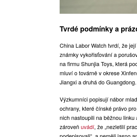
Tvrdé podmínky a práz
China Labor Watch tvrdí, že jej
známky vykořisťování a porušov
na firmu Shunjia Toys, která pod
mluví o továrně v okrese Xinfen
Jiangxi a druhá do Guangdong.
Výzkumníci popisují nábor mladi
ochrany, které čínské právo pro
nich nastoupili na běžnou linku 
zároveň
uvádí
, že „nezletilí p
podepisovali“, a neměli jasno 