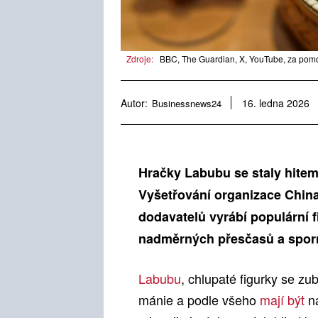
Zdroje:
BBC, The Guardian, X, YouTube, za pom
Autor:
Businessnews24
16. ledna 2026
Hračky Labubu se staly hitem
Vyšetřování organizace China 
dodavatelů vyrábí populární 
nadměrných přesčasů a spor
Labubu
, chlupaté figurky se zu
mánie a podle všeho
mají být
na