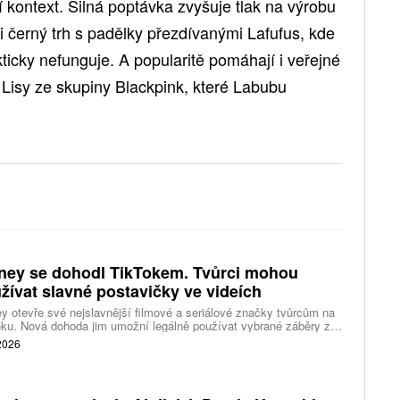
í kontext. Silná poptávka zvyšuje tlak na výrobu
 i černý trh s padělky přezdívanými Lafufus, kde
icky nefunguje. A popularitě pomáhají i veřejné
 Lisy ze skupiny Blackpink, které Labubu
ney se dohodl TikTokem. Tvůrci mohou
žívat slavné postavičky ve videích
y otevře své nejslavnější filmové a seriálové značky tvůrcům na
ku. Nová dohoda jim umožní legálně používat vybrané záběry z
kce studia a sdílet vlastní videa také na platformě Disney Verts.
 2026