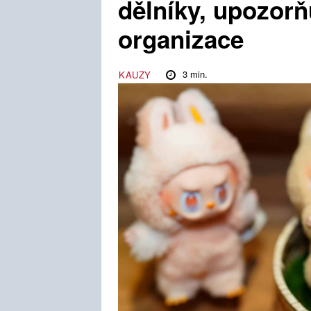
dělníky, upozorň
organizace
3
min.
KAUZY