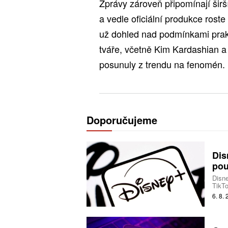
Zprávy zároveň připomínají širš
a vedle oficiální produkce roste
už dohled nad podmínkami prakt
tváře, včetně Kim Kardashian a
posunuly z trendu na fenomén.
Doporučujeme
Dis
pou
Disne
TikTo
produ
6. 8.