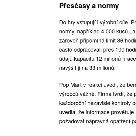
Přesčasy a normy
Do hry vstupují i výrobní cíle. 
normy, například 4 000 kusů La
zároveň připomíná limit 36 hodi
často odpracovali přes 100 hod
údajů kapacitu 12 milionů hrač
navýšit ji na 33 milionů.
Pop Mart v reakci uvedl, že be
výrobců vážně. Firma tvrdí, že 
každoroční nezávislé kontroly
uvedla, že informace prověřuje
požadovat nápravná opatření p