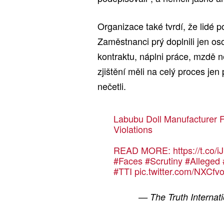
Organizace také tvrdí, že lidé
Zaměstnanci prý doplnili jen os
kontraktu, náplni práce, mzdě n
zjištění měli na celý proces jen 
nečetli.
Labubu Doll Manufacturer F
Violations
READ MORE:
https://t.co
#Faces
#Scrutiny
#Alleged
#TTI
pic.twitter.com/NXCfv
— The Truth Internat