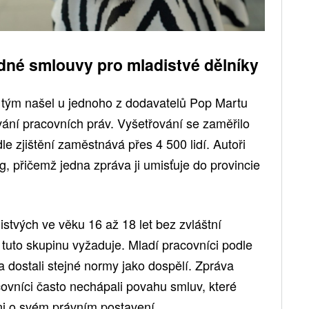
dné smlouvy pro mladistvé dělníky
í tým našel u jednoho z dodavatelů Pop Martu
ání pracovních práv. Vyšetřování se zaměřilo
le zjištění zaměstnává přes 4 500 lidí. Autoři
g, přičemž jedna zpráva ji umisťuje do provincie
stvých ve věku 16 až 18 let bez zvláštní
 tuto skupinu vyžaduje. Mladí pracovníci podle
a dostali stejné normy jako dospělí. Zpráva
racovníci často nechápali povahu smluv, které
ani o svém právním postavení.