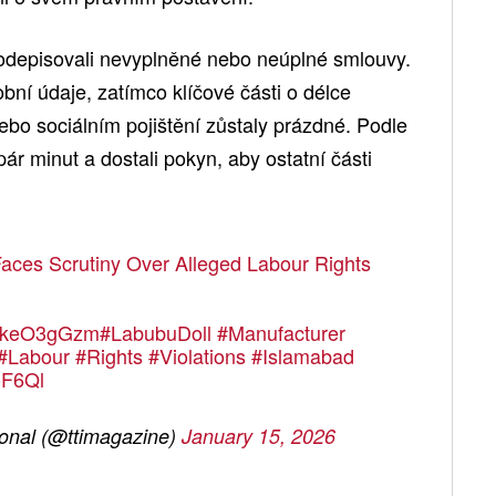
 podepisovali nevyplněné nebo neúplné smlouvy.
obní údaje, zatímco klíčové části o délce
ebo sociálním pojištění zůstaly prázdné. Podle
pár minut a dostali pokyn, aby ostatní části
aces Scrutiny Over Alleged Labour Rights
/iJkeO3gGzm
#LabubuDoll
#Manufacturer
#Labour
#Rights
#Violations
#Islamabad
oF6Ql
ional (@ttimagazine)
January 15, 2026