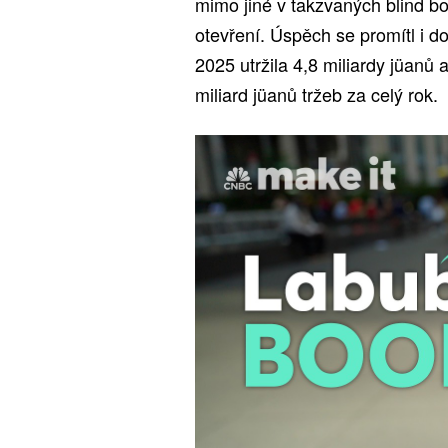
mimo jiné v takzvaných blind box
otevření. Úspěch se promítl i d
2025 utržila 4,8 miliardy jüanů a
miliard jüanů tržeb za celý rok.