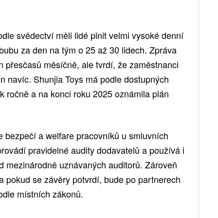
Podle svědectví měli lidé plnit velmi vysoké denní
bubu za den na tým o 25 až 30 lidech. Zpráva
n přesčasů měsíčně, ale tvrdí, že zaměstnanci
in navíc. Shunjia Toys má podle dostupných
ek ročně a na konci roku 2025 oznámila plán
re bezpečí a welfare pracovníků u smluvních
provádí pravidelné audity dodavatelů a používá i
 od mezinárodně uznávaných auditorů. Zároveň
 a pokud se závěry potvrdí, bude po partnerech
odle místních zákonů.