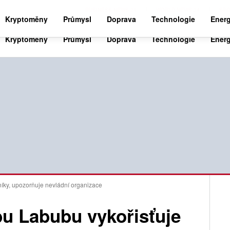
BUSINESS NEWS 24
WORLD NEWS 24
SPO
Kryptoměny
Průmysl
Doprava
Technologie
Energ
níky, upozorňuje nevládní organizace
bu Labubu vykořisťuje