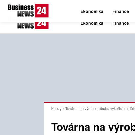
C
21.1
Pátek 7. srpna 2026
Czech
Ekonomika
Finance
Kauzy
Továrna na výrobu Labubu vykořisťuje děl
Továrna na výro