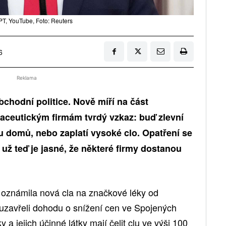
T, YouTube, Foto: Reuters
6
Reklama
bchodní politice. Nově míří na část
aceutickým firmám tvrdý vzkaz: buď zlevní
 domů, nebo zaplatí vysoké clo. Opatření se
 už teď je jasné, že některé firmy dostanou
 oznámila nová cla na značkové léky od
euzavřeli dohodu o snížení cen ve Spojených
 a jejich účinné látky mají čelit clu ve výši 100