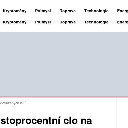
BUSINESS NEWS 24
WORLD NEWS 24
SPO
Kryptoměny
Průmysl
Doprava
Technologie
Energ
t dovážených léků
stoprocentní clo na