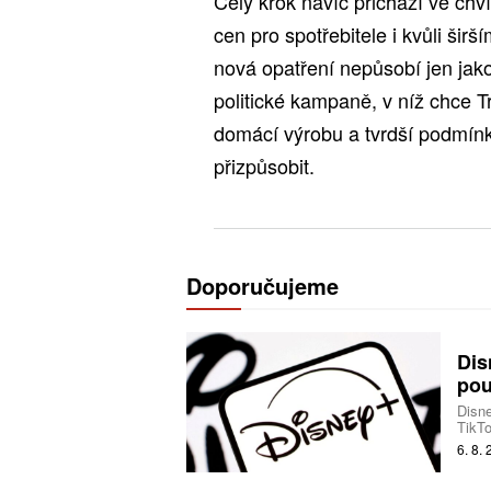
Celý krok navíc přichází ve chví
cen pro spotřebitele i kvůli šir
nová opatření nepůsobí jen jako 
politické kampaně, v níž chce 
domácí výrobu a tvrdší podmínk
přizpůsobit.
Doporučujeme
Dis
pou
Disne
TikTo
produ
6. 8.