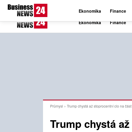
C
24.8
Čtvrtek 6. srpna 2026
Czech
Ekonomika
Finance
Průmysl
Trump chystá až stoprocentní clo na čás
Trump chystá až 