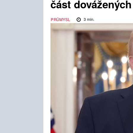
část dovážených
3
min.
PRŮMYSL