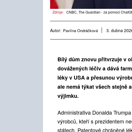
Zdroje:
CNBC, The Guardian - za pomoci ChatGP
Autor:
Pavlína Ondráčková
3. dubna 202
Bílý dům znovu přitvrzuje v o
dovážených léčiv a dává farm
léky v USA a přesunou výrobu
ale nemá týkat všech stejně a
výjimku.
Administrativa Donalda Trumpa
výrobců, kteří s prezidentem n
státech. Patentově chráněné léky