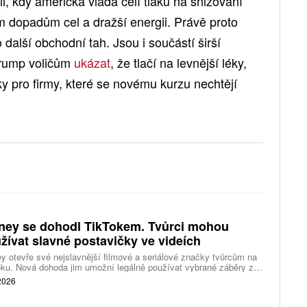
li, kdy americká vláda čelí tlaku na snižování
ším dopadům cel a dražší energii. Právě proto
další obchodní tah. Jsou i součástí širší
Trump voličům
ukázat
, že tlačí na levnější léky,
y pro firmy, které se novému kurzu nechtějí
ney se dohodl TikTokem. Tvůrci mohou
žívat slavné postavičky ve videích
y otevře své nejslavnější filmové a seriálové značky tvůrcům na
ku. Nová dohoda jim umožní legálně používat vybrané záběry z
kce studia a sdílet vlastní videa také na platformě Disney Verts.
 2026