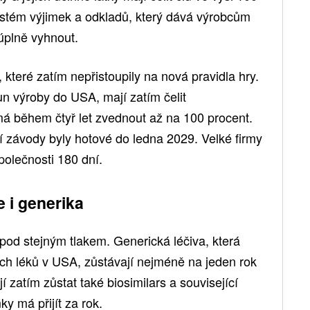
ystém výjimek a odkladů, který dává výrobcům
 úplně vyhnout.
které zatím nepřistoupily na nová pravidla hry.
n výroby do USA, mají zatím čelit
má během čtyř let zvednout až na 100 procent.
závody byly hotové do ledna 2029. Velké firmy
polečnosti 180 dní.
 i generika
pod stejným tlakem. Generická léčiva, která
ých léků v USA, zůstávají nejméně na jeden rok
zatím zůstat také biosimilars a související
y má přijít za rok.