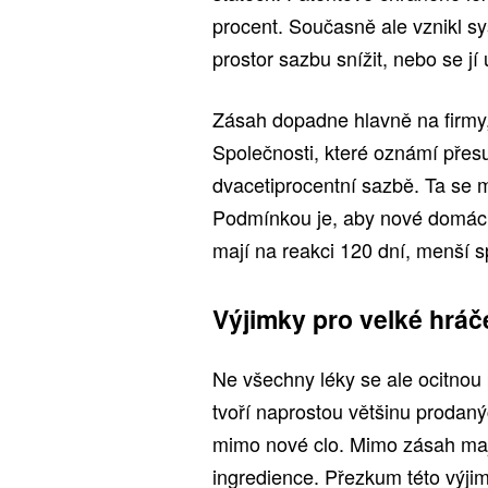
procent. Současně ale vznikl s
prostor sazbu snížit, nebo se jí
Zásah dopadne hlavně na firmy, 
Společnosti, které oznámí přesu
dvacetiprocentní sazbě. Ta se 
Podmínkou je, aby nové domácí 
mají na reakci 120 dní, menší s
Výjimky pro velké hráče
Ne všechny léky se ale ocitnou 
tvoří naprostou většinu prodan
mimo nové clo. Mimo zásah mají 
ingredience. Přezkum této výjimk