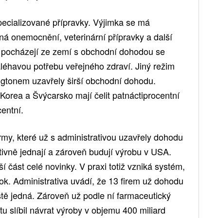
pecializované přípravky. Výjimka se má
ná onemocnění, veterinární přípravky a další
d pocházejí ze zemí s obchodní dohodou se
léhavou potřebu veřejného zdraví. Jiný režim
gtonem uzavřely širší obchodní dohodu.
Korea a Švýcarsko mají čelit patnáctiprocentní
centní.
rmy, které už s administrativou uzavřely dohodu
tivně jednají a zároveň budují výrobu v USA.
í část celé novinky. V praxi totiž vzniká systém,
ok. Administrativa uvádí, že 13 firem už dohodu
ště jedná. Zároveň už podle ní farmaceutický
slíbil návrat výroby v objemu 400 miliard