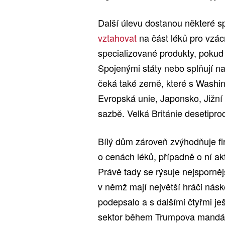
Další úlevu dostanou některé s
vztahovat
na část léků pro vzác
specializované produkty, poku
Spojenými státy nebo splňují na
čeká také země, které s Washin
Evropská unie, Japonsko, Jižní 
sazbě. Velká Británie desetipro
Bílý dům zároveň zvýhodňuje fi
o cenách léků, případně o ní ak
Právě tady se rýsuje nejspornějš
v němž mají největší hráči násk
podepsalo a s dalšími čtyřmi je
sektor během Trumpova mandátu 