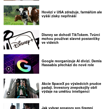
Hovězí v USA zdražuje, farmářům ale
vyšší zisky nepřináší
Disney se dohodl TikTokem. Tvůrci
mohou používat slavné postavičky
ve videích
Google reorganizuje AI divizi. Demis
Hassabis přechází do nové role
Akcie SpaceX po výsledcích prudce
padají. Investory znepokojily obří
výdaje na umělou inteligenci
Jak vybrat prostory pro firemní