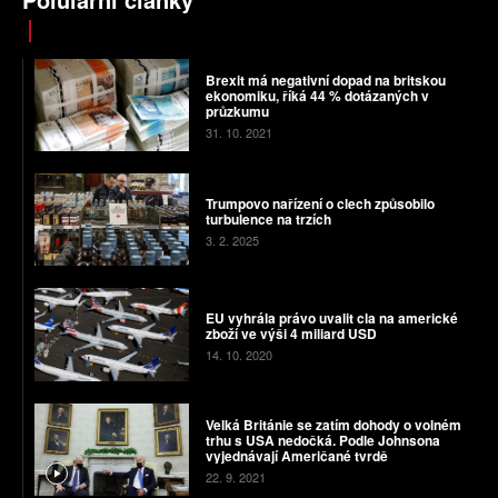
Brexit má negativní dopad na britskou
ekonomiku, říká 44 % dotázaných v
průzkumu
31. 10. 2021
Trumpovo nařízení o clech způsobilo
turbulence na trzích
3. 2. 2025
EU vyhrála právo uvalit cla na americké
zboží ve výši 4 miliard USD
14. 10. 2020
Velká Británie se zatím dohody o volném
trhu s USA nedočká. Podle Johnsona
vyjednávají Američané tvrdě
22. 9. 2021