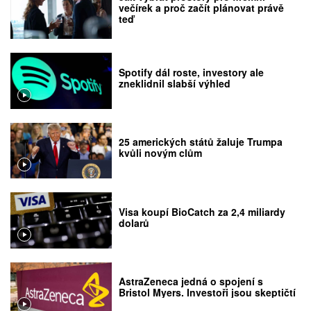
večírek a proč začít plánovat právě
teď
Spotify dál roste, investory ale
zneklidnil slabší výhled
25 amerických států žaluje Trumpa
kvůli novým clům
Visa koupí BioCatch za 2,4 miliardy
dolarů
AstraZeneca jedná o spojení s
Bristol Myers. Investoři jsou skeptičtí