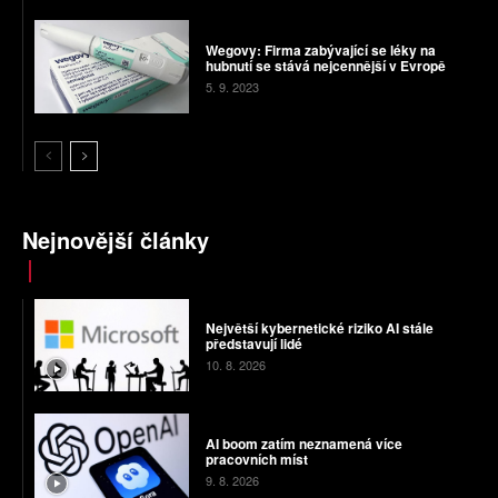
Wegovy: Firma zabývající se léky na
hubnutí se stává nejcennější v Evropě
5. 9. 2023
Nejnovější články
Největší kybernetické riziko AI stále
představují lidé
10. 8. 2026
AI boom zatím neznamená více
pracovních míst
9. 8. 2026