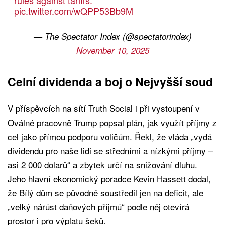
rules against tariffs.
pic.twitter.com/wQPP53Bb9M
— The Spectator Index (@spectatorindex)
November 10, 2025
Celní dividenda a boj o Nejvyšší soud
V příspěvcích na sítí Truth Social i při vystoupení v
Oválné pracovně Trump popsal plán, jak využít příjmy z
cel jako přímou podporu voličům. Řekl, že vláda „vydá
dividendu pro naše lidi se středními a nízkými příjmy –
asi 2 000 dolarů“ a zbytek určí na snižování dluhu.
Jeho hlavní ekonomický poradce Kevin Hassett dodal,
že Bílý dům se původně soustředil jen na deficit, ale
„velký nárůst daňových příjmů“ podle něj otevírá
prostor i pro výplatu šeků.