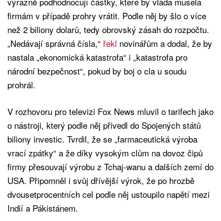
výrazně podhodnocují částky, které by vláda musela
firmám v případě prohry vrátit. Podle něj by šlo o více
než 2 biliony dolarů, tedy obrovský zásah do rozpočtu.
„Nedávají správná čísla,“
řekl
novinářům a dodal, že by
nastala „ekonomická katastrofa“ i „katastrofa pro
národní bezpečnost“, pokud by boj o cla u soudu
prohrál.
V rozhovoru pro televizi Fox News mluvil o tarifech jako
o nástroji, který podle něj přivedl do Spojených států
biliony investic. Tvrdil, že se „farmaceutická výroba
vrací zpátky“ a že díky vysokým clům na dovoz čipů
firmy přesouvají výrobu z Tchaj-wanu a dalších zemí do
USA. Připomněl i svůj dřívější výrok, že po hrozbě
dvousetprocentních cel podle něj ustoupilo napětí mezi
Indií a Pákistánem.