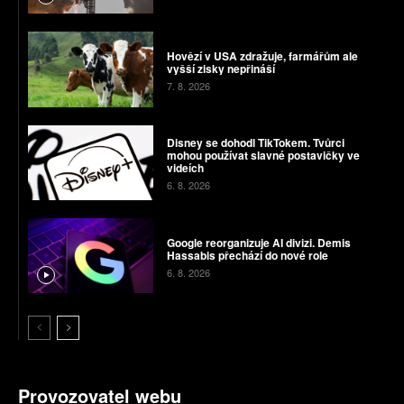
Hovězí v USA zdražuje, farmářům ale
vyšší zisky nepřináší
7. 8. 2026
Disney se dohodl TikTokem. Tvůrci
mohou používat slavné postavičky ve
videích
6. 8. 2026
Google reorganizuje AI divizi. Demis
Hassabis přechází do nové role
6. 8. 2026
Provozovatel webu