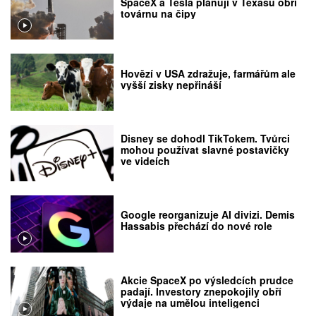
SpaceX a Tesla plánují v Texasu obří
továrnu na čipy
Hovězí v USA zdražuje, farmářům ale
vyšší zisky nepřináší
Disney se dohodl TikTokem. Tvůrci
mohou používat slavné postavičky
ve videích
Google reorganizuje AI divizi. Demis
Hassabis přechází do nové role
Akcie SpaceX po výsledcích prudce
padají. Investory znepokojily obří
výdaje na umělou inteligenci