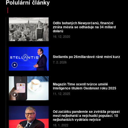
Polulární články
Odliv bohatých Newyorčanů, finanční
ztráta města se odhaduje na 34 miliard
dolarů
16. 12. 2020
Stellantis po 26miliardové ráně mění kurz
7. 2. 2026
Magazín Time ocenil tvůrce umělé
inteligence titulem Osobnost roku 2025
11. 12. 2025
Od začátku pandemie se zvětšila propast
mezi nejbohatší a nejchudší populací. 10
nejbohatších vydělalo nejvíce
18. 1. 2022