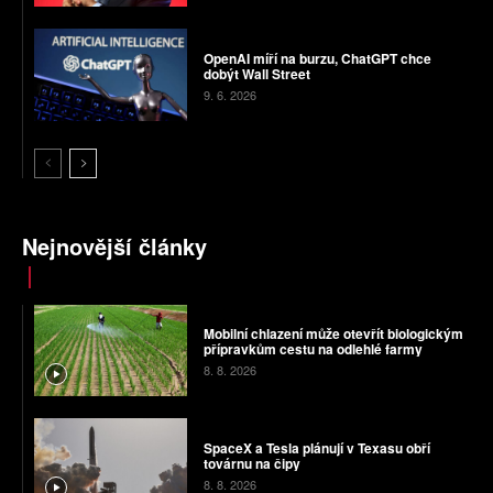
OpenAI míří na burzu, ChatGPT chce
dobýt Wall Street
9. 6. 2026
Nejnovější články
Mobilní chlazení může otevřít biologickým
přípravkům cestu na odlehlé farmy
8. 8. 2026
SpaceX a Tesla plánují v Texasu obří
továrnu na čipy
8. 8. 2026