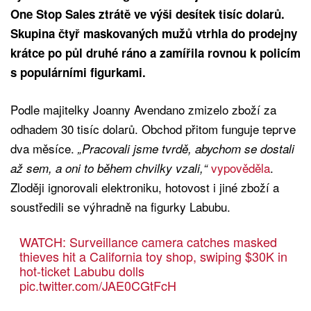
One Stop Sales ztrátě ve výši desítek tisíc dolarů.
Skupina čtyř maskovaných mužů vtrhla do prodejny
krátce po půl druhé ráno a zamířila rovnou k policím
s populárními figurkami.
Podle majitelky Joanny Avendano zmizelo zboží za
odhadem 30 tisíc dolarů. Obchod přitom funguje teprve
dva měsíce.
„Pracovali jsme tvrdě, abychom se dostali
vypověděla
.
až sem, a oni to během chvilky vzali,“
Zloději ignorovali elektroniku, hotovost i jiné zboží a
soustředili se výhradně na figurky Labubu.
WATCH: Surveillance camera catches masked
thieves hit a California toy shop, swiping $30K in
hot-ticket Labubu dolls
pic.twitter.com/JAE0CGtFcH