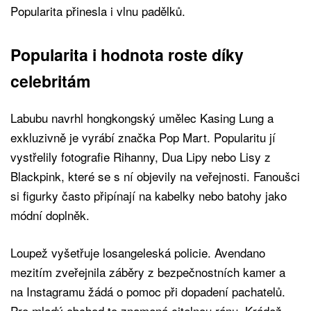
Popularita přinesla i vlnu padělků.
Popularita i hodnota roste díky
celebritám
Labubu navrhl hongkongský umělec Kasing Lung a
exkluzivně je vyrábí značka Pop Mart. Popularitu jí
vystřelily fotografie Rihanny, Dua Lipy nebo Lisy z
Blackpink, které se s ní objevily na veřejnosti. Fanoušci
si figurky často připínají na kabelky nebo batohy jako
módní doplněk.
Loupež vyšetřuje losangeleská policie. Avendano
mezitím zveřejnila záběry z bezpečnostních kamer a
na Instagramu žádá o pomoc při dopadení pachatelů.
Pro mladý obchod to znamená citelnou ránu. Krádež