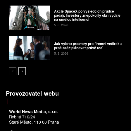
Akcie SpaceX po výsledcích prudce
padají. Investory znepokojily obří výdaje
na umělou inteligenci
5. 8. 2026
Jak vybrat prostory pro firemní večírek a
proč začít plánovat právě teď
5. 8. 2026
Provozovatel webu
World News Media, s.r.o.
Rybná 716/24
Staré Město, 110 00 Praha