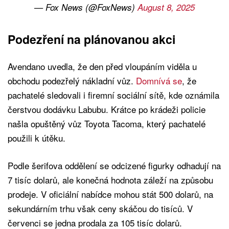
— Fox News (@FoxNews)
August 8, 2025
Podezření na plánovanou akci
Avendano uvedla, že den před vloupáním viděla u
obchodu podezřelý nákladní vůz.
Domnívá se
, že
pachatelé sledovali i firemní sociální sítě, kde oznámila
čerstvou dodávku Labubu. Krátce po krádeži policie
našla opuštěný vůz Toyota Tacoma, který pachatelé
použili k útěku.
Podle šerifova oddělení se odcizené figurky odhadují na
7 tisíc dolarů, ale konečná hodnota záleží na způsobu
prodeje. V oficiální nabídce mohou stát 500 dolarů, na
sekundárním trhu však ceny skáčou do tisíců. V
červenci se jedna prodala za 105 tisíc dolarů.