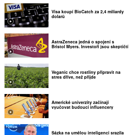
Visa koupí BioCatch za 2,4 miliardy
dolarů
AstraZeneca jedná o spojení s
Bristol Myers. Investoři jsou skeptičtí
Veganic chce rostliny připravit na
stres dříve, než přijde
Americké univerzity začínají
vyučovat budoucí influencery
Sázka na umělou inteligenci srazila