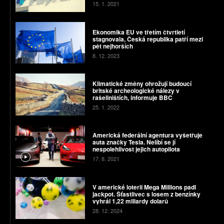
15. 1. 2021
Ekonomika EU ve třetím čtvrtletí
stagnovala, Česká republika patří mezi
pět nejhorších
8. 12. 2023
Klimatické změny ohrožují budoucí
britské archeologické nálezy v
rašeliništích, informuje BBC
25. 1. 2022
Americká federální agentura vyšetřuje
auta značky Tesla. Nelíbí se jí
nespolehlivost jejich autopilota
17. 8. 2021
V americké loterii Mega Millions padl
jackpot. Šťastlivec s losem z benzínky
vyhrál 1,22 miliardy dolarů
28. 12. 2024