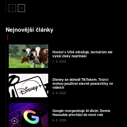
Nejnovější články
Hovězí v USA zdražuje, farmářům ale
vyšší zisky nepřináší
7. 8. 2026
Disney se dohodl TikTokem. Tvůrci
mohou používat slavné postavičky ve
videích
6. 8. 2026
Google reorganizuje AI divizi. Demis
Hassabis přechází do nové role
6. 8. 2026