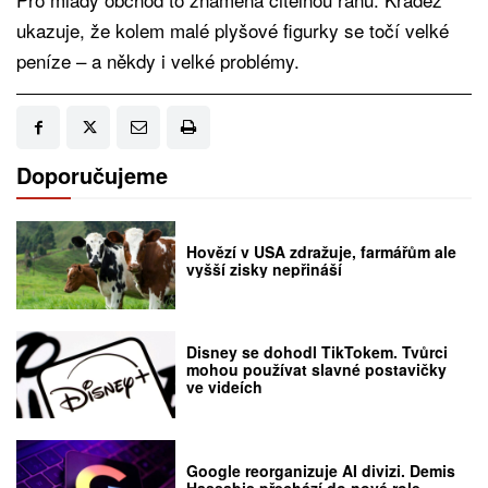
ukazuje, že kolem malé plyšové figurky se točí velké
peníze – a někdy i velké problémy.
Doporučujeme
Hovězí v USA zdražuje, farmářům ale
vyšší zisky nepřináší
Disney se dohodl TikTokem. Tvůrci
mohou používat slavné postavičky
ve videích
Google reorganizuje AI divizi. Demis
Hassabis přechází do nové role