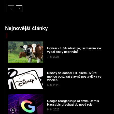
Nejnovější články
Hovězí v USA zdražuje, farmářům ale
vyšší zisky nepřináší
7. 8. 2026
Disney se dohodl TikTokem. Tvůrci
mohou používat slavné postavičky ve
videích
6. 8. 2026
Google reorganizuje AI divizi. Demis
Hassabis přechází do nové role
6. 8. 2026