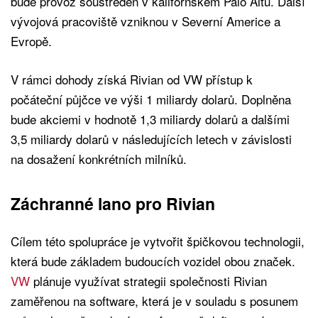
bude provoz soustředěn v kalifornském Palo Altu. Další
vývojová pracoviště vzniknou v Severní Americe a
Evropě.
V rámci dohody získá Rivian od VW přístup k
počáteční půjčce ve výši 1 miliardy dolarů. Doplněna
bude akciemi v hodnotě 1,3 miliardy dolarů a dalšími
3,5 miliardy dolarů v následujících letech v závislosti
na dosažení konkrétních milníků.
Záchranné lano pro Rivian
Cílem této spolupráce je vytvořit špičkovou technologii,
která bude základem budoucích vozidel obou značek.
VW
plánuje využívat strategii společnosti Rivian
zaměřenou na software, která je v souladu s posunem