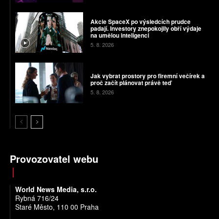
Akcie SpaceX po výsledcích prudce
padají. Investory znepokojily obří výdaje
na umělou inteligenci
5. 8. 2026
Jak vybrat prostory pro firemní večírek a
proč začít plánovat právě teď
5. 8. 2026
Provozovatel webu
World News Media, s.r.o.
Rybná 716/24
Staré Město, 110 00 Praha