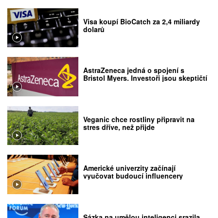
Visa koupí BioCatch za 2,4 miliardy
dolarů
AstraZeneca jedná o spojení s
Bristol Myers. Investoři jsou skeptičtí
Veganic chce rostliny připravit na
stres dříve, než přijde
Americké univerzity začínají
vyučovat budoucí influencery
Sázka na umělou inteligenci srazila