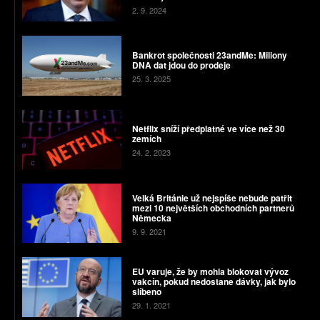
2. 9. 2024
Bankrot společnosti 23andMe: Miliony
DNA dat jdou do prodeje
25. 3. 2025
Netflix sníží předplatné ve více než 30
zemích
24. 2. 2023
Velká Británie už nejspíše nebude patřit
mezi 10 největších obchodních partnerů
Německa
9. 9. 2021
EU varuje, že by mohla blokovat vývoz
vakcín, pokud nedostane dávky, jak bylo
slíbeno
29. 1. 2021