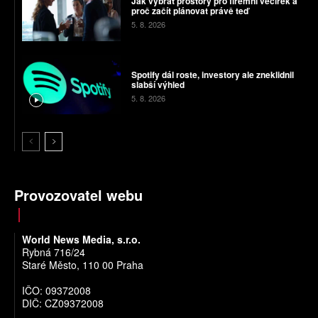
Jak vybrat prostory pro firemní večírek a
proč začít plánovat právě teď
5. 8. 2026
Spotify dál roste, investory ale zneklidnil
slabší výhled
5. 8. 2026
Provozovatel webu
World News Media, s.r.o.
Rybná 716/24
Staré Město, 110 00 Praha
IČO: 09372008
DIČ: CZ09372008