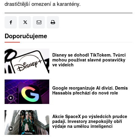
drastičtější omezení a karantény.
Doporučujeme
Disney se dohodl TikTokem. Tvůrci
mohou používat slavné postavičky
ve videích
Google reorganizuje AI divizi. Demis
Hassabis přechází do nové role
Akcie SpaceX po výsledcích prudce
padají. Investory znepokojily obří
výdaje na umělou inteligenci