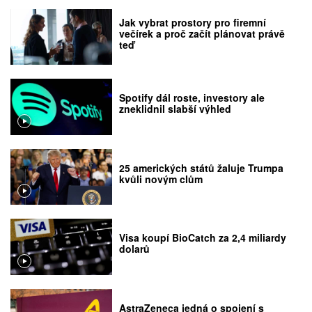
Jak vybrat prostory pro firemní
večírek a proč začít plánovat právě
teď
Spotify dál roste, investory ale
zneklidnil slabší výhled
25 amerických států žaluje Trumpa
kvůli novým clům
Visa koupí BioCatch za 2,4 miliardy
dolarů
AstraZeneca jedná o spojení s