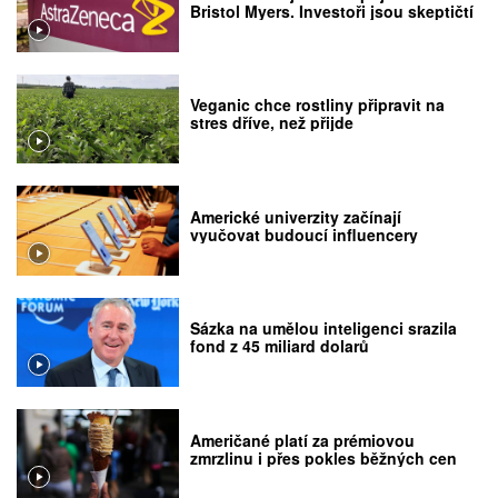
Bristol Myers. Investoři jsou skeptičtí
Veganic chce rostliny připravit na
stres dříve, než přijde
Americké univerzity začínají
vyučovat budoucí influencery
Sázka na umělou inteligenci srazila
fond z 45 miliard dolarů
Američané platí za prémiovou
zmrzlinu i přes pokles běžných cen