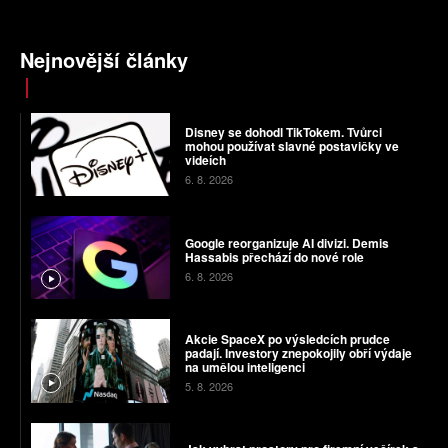
Nejnovější články
Disney se dohodl TikTokem. Tvůrci
mohou používat slavné postavičky ve
videích
6. 8. 2026
Google reorganizuje AI divizi. Demis
Hassabis přechází do nové role
6. 8. 2026
Akcie SpaceX po výsledcích prudce
padají. Investory znepokojily obří výdaje
na umělou inteligenci
5. 8. 2026