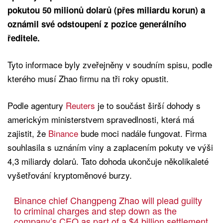
pokutou 50 milionů dolarů (přes miliardu korun) a
oznámil své odstoupení z pozice generálního
ředitele.
Tyto informace byly zveřejněny v soudním spisu, podle
kterého musí Zhao firmu na tři roky opustit.
Podle agentury
Reuters
je to součást širší dohody s
americkým ministerstvem spravedlnosti, která má
zajistit, že
Binance
bude moci nadále fungovat. Firma
souhlasila s uznáním viny a zaplacením pokuty ve výši
4,3 miliardy dolarů. Tato dohoda ukončuje několikaleté
vyšetřování kryptoměnové burzy.
Binance chief Changpeng Zhao will plead guilty
to criminal charges and step down as the
company’s CEO as part of a $4 billion settlement