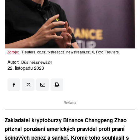
Zdroje:
Reuters, cc.cz, fxstreet.cz, newstream.cz, X, Foto: Reuters
Autor:
Businessnews24
22. listopadu 2023
Reklama
Zakladatel kryptoburzy Binance Changpeng Zhao
přiznal porušení amerických pravidel proti praní
špinavých peněz a sankcí. Kromě toho souhlasil s