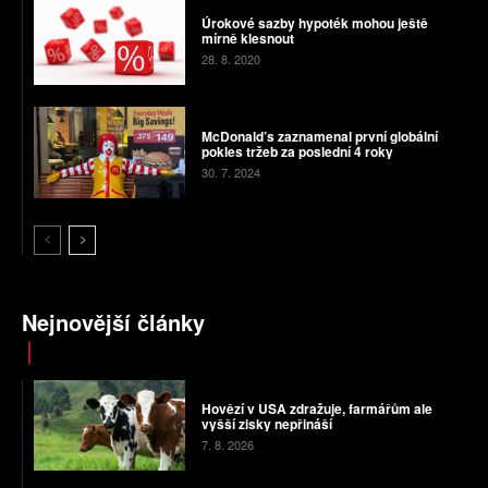
Úrokové sazby hypoték mohou ještě
mírně klesnout
28. 8. 2020
McDonald’s zaznamenal první globální
pokles tržeb za poslední 4 roky
30. 7. 2024
Nejnovější články
Hovězí v USA zdražuje, farmářům ale
vyšší zisky nepřináší
7. 8. 2026