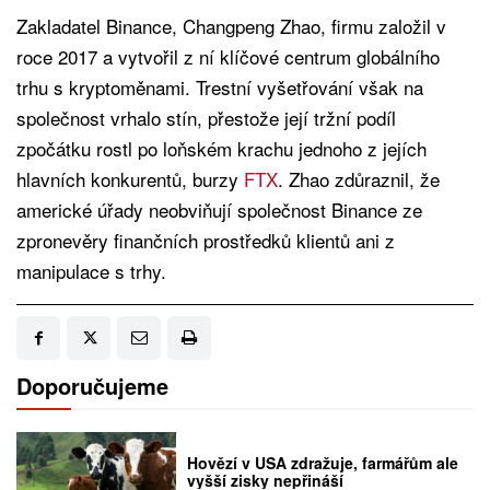
Zakladatel Binance, Changpeng Zhao, firmu založil v
roce 2017 a vytvořil z ní klíčové centrum globálního
trhu s kryptoměnami. Trestní vyšetřování však na
společnost vrhalo stín, přestože její tržní podíl
zpočátku rostl po loňském krachu jednoho z jejích
hlavních konkurentů, burzy
FTX
. Zhao zdůraznil, že
americké úřady neobviňují společnost Binance ze
zpronevěry finančních prostředků klientů ani z
manipulace s trhy.
Doporučujeme
Hovězí v USA zdražuje, farmářům ale
vyšší zisky nepřináší