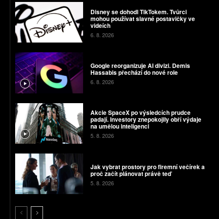
Disney se dohodl TikTokem. Tvůrci
mohou používat slavné postavičky ve
videích
6. 8. 2026
Google reorganizuje AI divizi. Demis
Hassabis přechází do nové role
6. 8. 2026
Akcie SpaceX po výsledcích prudce
padají. Investory znepokojily obří výdaje
na umělou inteligenci
5. 8. 2026
Jak vybrat prostory pro firemní večírek a
proč začít plánovat právě teď
5. 8. 2026