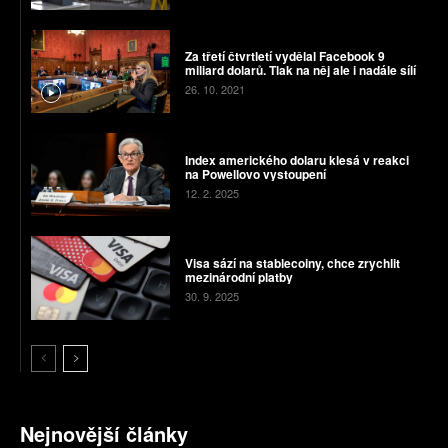
Za třetí čtvrtletí vydělal Facebook 9
miliard dolarů. Tlak na něj ale i nadále sílí
26. 10. 2021
Index amerického dolaru klesá v reakci
na Powellovo vystoupení
12. 2. 2025
Visa sází na stablecoiny, chce zrychlit
mezinárodní platby
30. 9. 2025
Nejnovější články