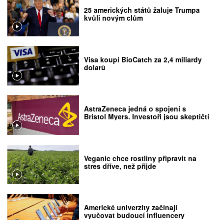
25 amerických států žaluje Trumpa
kvůli novým clům
Visa koupí BioCatch za 2,4 miliardy
dolarů
AstraZeneca jedná o spojení s
Bristol Myers. Investoři jsou skeptičtí
Veganic chce rostliny připravit na
stres dříve, než přijde
Americké univerzity začínají
vyučovat budoucí influencery