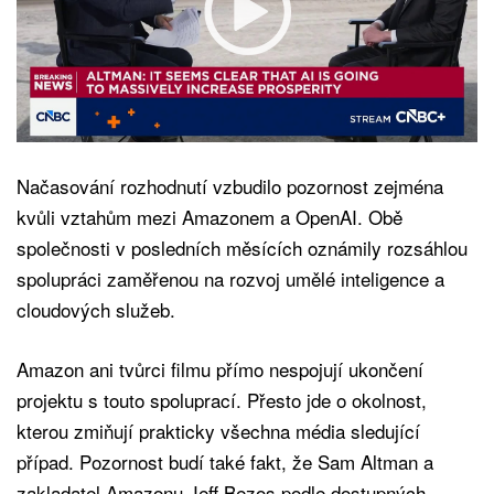
Načasování rozhodnutí vzbudilo pozornost zejména
kvůli vztahům mezi Amazonem a OpenAI. Obě
společnosti v posledních měsících oznámily rozsáhlou
spolupráci zaměřenou na rozvoj umělé inteligence a
cloudových služeb.
Amazon ani tvůrci filmu přímo nespojují ukončení
projektu s touto spoluprací. Přesto jde o okolnost,
kterou zmiňují prakticky všechna média sledující
případ. Pozornost budí také fakt, že Sam Altman a
zakladatel Amazonu Jeff Bezos podle dostupných