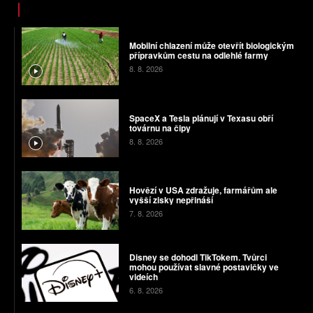
Mobilní chlazení může otevřít biologickým
přípravkům cestu na odlehlé farmy
8. 8. 2026
SpaceX a Tesla plánují v Texasu obří
továrnu na čipy
8. 8. 2026
Hovězí v USA zdražuje, farmářům ale
vyšší zisky nepřináší
7. 8. 2026
Disney se dohodl TikTokem. Tvůrci
mohou používat slavné postavičky ve
videích
6. 8. 2026