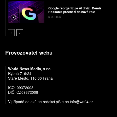
Google reorganizuje AI divizi. Demis
Hassabis přechází do nové role
6. 8. 2026
Provozovatel webu
World News Media, s.r.o.
Rybná 716/24
Staré Město, 110 00 Praha
IČO: 09372008
DIČ: CZ09372008
V případě dotazů na redakci pište na
info@wn24.cz