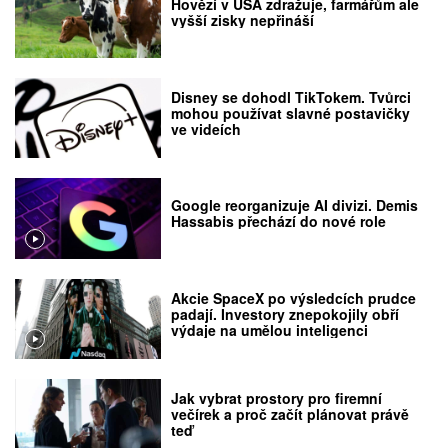
Hovězí v USA zdražuje, farmářům ale
vyšší zisky nepřináší
Disney se dohodl TikTokem. Tvůrci
mohou používat slavné postavičky
ve videích
Google reorganizuje AI divizi. Demis
Hassabis přechází do nové role
Akcie SpaceX po výsledcích prudce
padají. Investory znepokojily obří
výdaje na umělou inteligenci
Jak vybrat prostory pro firemní
večírek a proč začít plánovat právě
teď