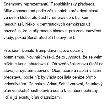
Sněmovny reprezentantů. Republikánský předseda
Mike Johnson má podle zákulisních zpráv dost hlasů
ve svém klubu, ale část tvrdé pravice s balíkem
nesouhlasí. Několik centristických demokratů už
naznačilo, že je připraveno hlasovat pro znovuotevření
vlády, pokud Senát předloží hotový text.
Prezident Donald Trump dává najevo opatrný
optimismus. Novinářům řekl, že to „vypadá, že se velmi
blížíme konci shutdownu“. Zároveň však znovu útočí na
stávající systém subvencí Obamacare a nabízí vlastní
představu, podle níž by vláda posílala peníze přímo
jednotlivcům. Demokrat Adam Schiff varoval, že takový
plán ve skutečnosti otevírá cestu k oslabení ochrany
lidí s již existujícími diagnózami.