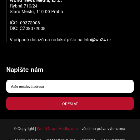
World News Media, s.r.o.
Rybná 716/24
Staré Město, 110 00 Praha
IČO: 09372008
DIČ: CZ09372008
V případě dotazů na redakci pište na
info@wn24.cz
Napište nám
ODESLAT
© Copyright |
World News Media, s.r.o.
| všechna práva vyhrazena.
O nás / Kontakt
Prezentace WNM
Reklama
Ceník reklamy