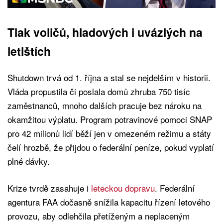
Tlak voličů, hladových i uvázlých na
letištích
Shutdown trvá od 1. října a stal se nejdelším v historii.
Vláda propustila či poslala domů zhruba 750 tisíc
zaměstnanců, mnoho dalších pracuje bez nároku na
okamžitou výplatu. Program potravinové pomoci SNAP
pro 42 milionů lidí běží jen v omezeném režimu a státy
čelí hrozbě, že přijdou o federální peníze, pokud vyplatí
plné dávky.
Krize tvrdě zasahuje i
leteckou dopravu
. Federální
agentura FAA dočasně snížila kapacitu řízení letového
provozu, aby odlehčila přetíženým a neplaceným