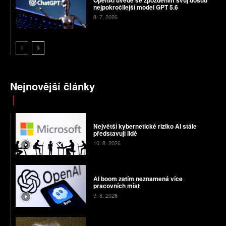
nejpokročilejší model GPT 5.6
8. 7. 2026
Nejnovější články
Největší kybernetické riziko AI stále
představují lidé
10. 8. 2026
AI boom zatím neznamená více
pracovních míst
9. 8. 2026