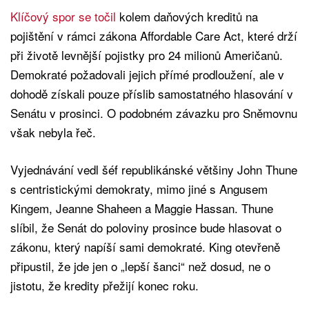
Klíčový spor se točil
kolem daňových kreditů na
pojištění v rámci zákona Affordable Care Act, které drží
při životě levnější pojistky pro 24 milionů Američanů.
Demokraté požadovali jejich přímé prodloužení, ale v
dohodě získali pouze příslib samostatného hlasování v
Senátu v prosinci. O podobném závazku pro Sněmovnu
však nebyla řeč.
Vyjednávání vedl šéf republikánské většiny John Thune
s centristickými demokraty, mimo jiné s Angusem
Kingem, Jeanne Shaheen a Maggie Hassan. Thune
slíbil, že Senát do poloviny prosince bude hlasovat o
zákonu, který napíší sami demokraté. King otevřeně
připustil, že jde jen o „lepší šanci“ než dosud, ne o
jistotu, že kredity přežijí konec roku.