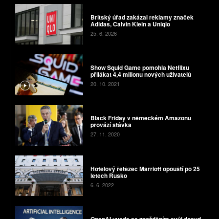
Britský úřad zakázal reklamy značek
Adidas, Calvin Klein a Uniqlo
25. 6. 2026
Show Squid Game pomohla Netflixu
přilákat 4,4 milionu nových uživatelů
20. 10. 2021
Black Friday v německém Amazonu
provází stávka
27. 11. 2020
Hotelový řetězec Marriott opouští po 25
letech Rusko
6. 6. 2022
OpenAI uvede se zpožděním svůj dosud