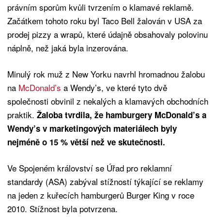
právním sporům kvůli tvrzením o klamavé reklamě.
Začátkem tohoto roku byl Taco Bell žalován v USA za
prodej pizzy a wrapů, které údajně obsahovaly polovinu
náplně, než jaká byla inzerována.
Minulý rok muž z New Yorku navrhl hromadnou žalobu
na
McDonald’s
a Wendy’s, ve které tyto dvě
společnosti obvinil z nekalých a klamavých obchodních
praktik.
Žaloba tvrdila, že hamburgery McDonald’s a
Wendy’s v marketingových materiálech byly
nejméně o 15 % větší než ve skutečnosti.
Ve Spojeném království se Úřad pro reklamní
standardy (ASA) zabýval stížností týkající se reklamy
na jeden z kuřecích hamburgerů Burger King v roce
2010. Stížnost byla potvrzena.