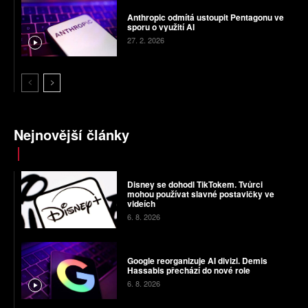
Anthropic odmítá ustoupit Pentagonu ve
sporu o využití AI
27. 2. 2026
Nejnovější články
Disney se dohodl TikTokem. Tvůrci
mohou používat slavné postavičky ve
videích
6. 8. 2026
Google reorganizuje AI divizi. Demis
Hassabis přechází do nové role
6. 8. 2026