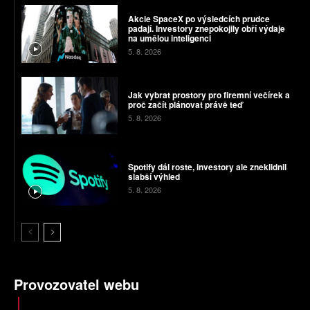
Akcie SpaceX po výsledcích prudce
padají. Investory znepokojily obří výdaje
na umělou inteligenci
5. 8. 2026
Jak vybrat prostory pro firemní večírek a
proč začít plánovat právě teď
5. 8. 2026
Spotify dál roste, investory ale zneklidnil
slabší výhled
5. 8. 2026
Provozovatel webu