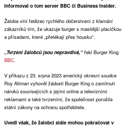
Informoval o tom server BBC či Business Insider.
Žaloba viní řetězec rychlého občerstvení z klamání
zákazníků tím, že ukazuje burger s masitější placičkou
a přísadami, které „přetékají přes housku“.
řekl Burger King
„Tvrzení žalobců jsou nepravdivá,“
BBC
.
V příkazu z 23. srpna 2023 americký okresní soudce
Roy Altman vyhověl žádosti Burger King o zamítnutí
nároků souvisejících s jejími online a televizními
reklamami a také tvrzeními, že společnost porušila
státní zákony na ochranu spotřebitele.
Uvedl však, že žalobci stále mohou pokračovat v