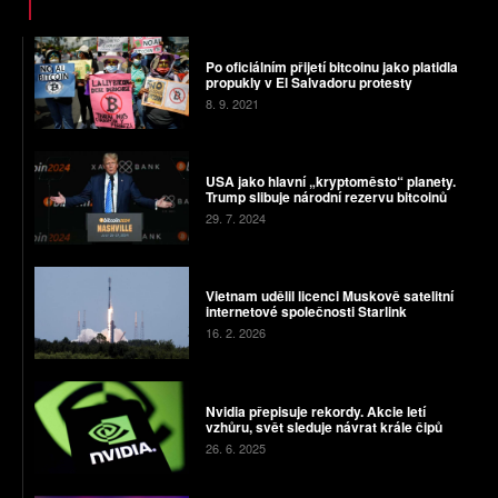
Po oficiálním přijetí bitcoinu jako platidla
propukly v El Salvadoru protesty
8. 9. 2021
USA jako hlavní „kryptoměsto“ planety.
Trump slibuje národní rezervu bitcoinů
29. 7. 2024
Vietnam udělil licenci Muskově satelitní
internetové společnosti Starlink
16. 2. 2026
Nvidia přepisuje rekordy. Akcie letí
vzhůru, svět sleduje návrat krále čipů
26. 6. 2025