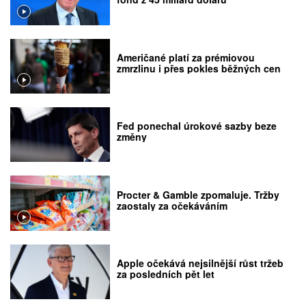
Američané platí za prémiovou
zmrzlinu i přes pokles běžných cen
Fed ponechal úrokové sazby beze
změny
Procter & Gamble zpomaluje. Tržby
zaostaly za očekáváním
Apple očekává nejsilnější růst tržeb
za posledních pět let