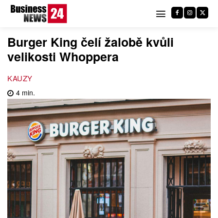
Burger King čelí žalobě kvůli
velikosti Whoppera
KAUZY
4
min.