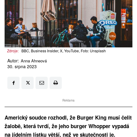
Zdroje:
BBC, Business Insider, X, YouTube, Foto: Unsplash
Autor:
Anna Ahneová
30. srpna 2023
Reklama
Americký soudce rozhodl, že Burger King musí čelit
žalobě, která tvrdí, že jeho burger Whopper vypadá
na jídelním lístku větší, než ve skutečnosti je.