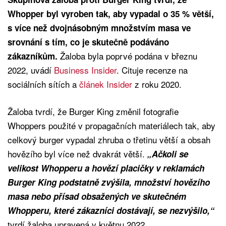
Whopper byl vyroben tak, aby vypadal o 35 % větší,
s více než dvojnásobným množstvím masa ve
srovnání s tím, co je skutečně podáváno
Žaloba byla poprvé podána v březnu
zákazníkům.
2022, uvádí
Business Insider
. Cituje recenze na
sociálních sítích a
článek Insider
z roku 2020.
Žaloba tvrdí, že Burger King změnil fotografie
Whoppers použité v propagačních materiálech tak, aby
celkový burger vypadal zhruba o třetinu větší a obsah
hovězího byl více než dvakrát větší.
„Ačkoli se
velikost Whopperu a hovězí placičky v reklamách
Burger King podstatně zvýšila, množství hovězího
masa nebo přísad obsažených ve skutečném
Whopperu, které zákazníci dostávají, se nezvýšilo,“
tvrdí žaloba upravená v květnu 2022.