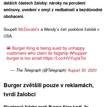
dalších částech žaloby: nároky na porušení
smlouvy, uvedení v omyl z nedbalosti a bezdůvodné
obohacení.
Soupeři
McDonald’s
a Wendy’s čelí podobné žalobě v
USA.
🍔 Burger King is being sued by unhappy
customers who claim its flagship Whopper
burger is too small
https://t.co/HVYuyiaToi
— The Telegraph (@Telegraph)
August 30, 2023
Burger zvětšili pouze v reklamách,
tvrdí žalobci
Skupinová žaloba proti Burger King tvrdí, že