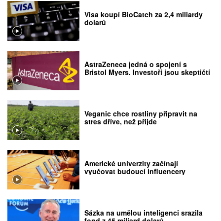
Visa koupí BioCatch za 2,4 miliardy
dolarů
AstraZeneca jedná o spojení s
Bristol Myers. Investoři jsou skeptičtí
Veganic chce rostliny připravit na
stres dříve, než přijde
Americké univerzity začínají
vyučovat budoucí influencery
Sázka na umělou inteligenci srazila
fond z 45 miliard dolarů