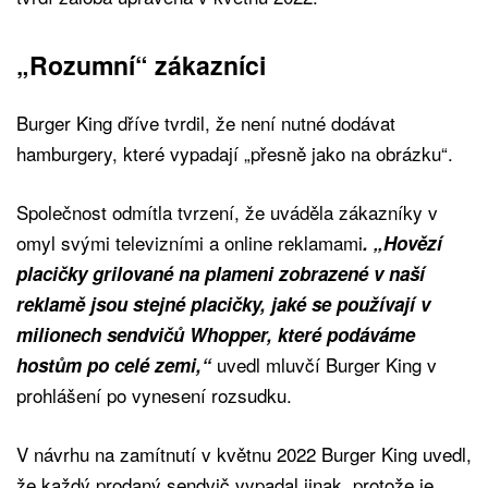
„Rozumní“ zákazníci
Burger King dříve tvrdil, že není nutné dodávat
hamburgery, které vypadají „přesně jako na obrázku“.
Společnost odmítla tvrzení, že uváděla zákazníky v
omyl svými televizními a online reklamami
. „Hovězí
placičky grilované na plameni zobrazené v naší
reklamě jsou stejné placičky, jaké se používají v
milionech sendvičů Whopper, které podáváme
uvedl mluvčí Burger King v
hostům po celé zemi,“
prohlášení po vynesení rozsudku.
V návrhu na zamítnutí v květnu 2022 Burger King uvedl,
že každý prodaný sendvič vypadal jinak, protože je