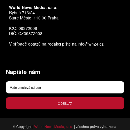
World News Media, s.r.o.
Rybná 716/24
Staré Město, 110 00 Praha
IČO: 09372008
DIČ: CZ09372008
V případě dotazů na redakci pište na
info@wn24.cz
Napište nám
ODESLAT
© Copyright |
World News Media, s.r.o.
| všechna práva vyhrazena.