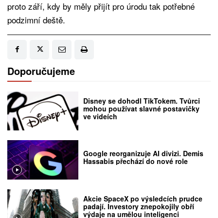
proto září, kdy by měly přijít pro úrodu tak potřebné
podzimní deště.
Doporučujeme
Disney se dohodl TikTokem. Tvůrci
mohou používat slavné postavičky
ve videích
Google reorganizuje AI divizi. Demis
Hassabis přechází do nové role
Akcie SpaceX po výsledcích prudce
padají. Investory znepokojily obří
výdaje na umělou inteligenci