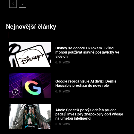
Nejnovější články
Disney se dohodl TikTokem. Tvůrci
mohou používat slavné postavičky ve
videích
6. 8. 2026
Google reorganizuje AI divizi. Demis
Hassabis přechází do nové role
6. 8. 2026
Akcie SpaceX po výsledcích prudce
padají. Investory znepokojily obří výdaje
na umělou inteligenci
5. 8. 2026