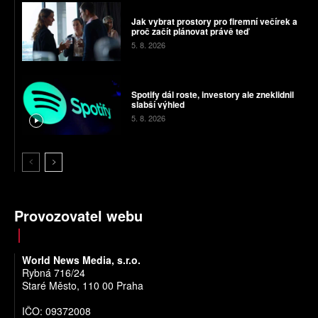
Jak vybrat prostory pro firemní večírek a
proč začít plánovat právě teď
5. 8. 2026
Spotify dál roste, investory ale zneklidnil
slabší výhled
5. 8. 2026
Provozovatel webu
World News Media, s.r.o.
Rybná 716/24
Staré Město, 110 00 Praha
IČO: 09372008