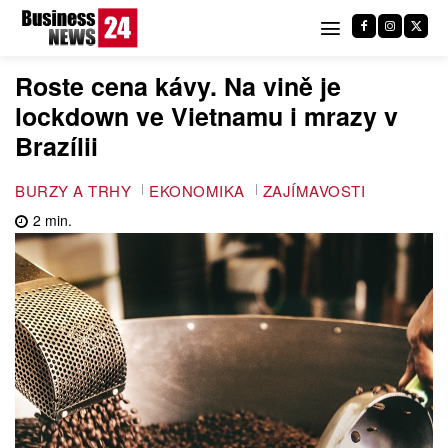
Roste cena kávy. Na vině je
lockdown ve Vietnamu i mrazy v
Brazílii
BURZY A TRHY
EKONOMIKA
ZAJÍMAVOSTI
2
min.