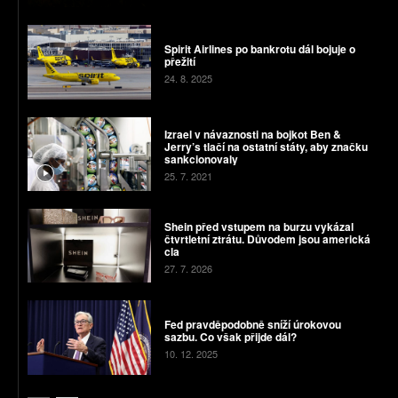
Spirit Airlines po bankrotu dál bojuje o
přežití
24. 8. 2025
Izrael v návaznosti na bojkot Ben &
Jerry’s tlačí na ostatní státy, aby značku
sankcionovaly
25. 7. 2021
Shein před vstupem na burzu vykázal
čtvrtletní ztrátu. Důvodem jsou americká
cla
27. 7. 2026
Fed pravděpodobně sníží úrokovou
sazbu. Co však přijde dál?
10. 12. 2025