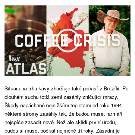
Situaci na trhu kávy zhoršuje také počasí v Brazílii. Po
dlouhém suchu totiž zemi zasáhly zničující mrazy.
Škody napáchané nejnižšími teplotami od roku 1994
některé stromy zasáhly tak, že budou muset farmáři
nejspíše zasadit nové. Než ale sklidí první úrodu,
budou si muset počkat nejméně tři roky. Zásadní je