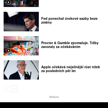
Fed ponechal úrokové sazby beze
změny
Procter & Gamble zpomaluje. Tržby
zaostaly za očekáváním
Apple očekává nejsilnější růst tržeb
za posledních pět let
Reklama