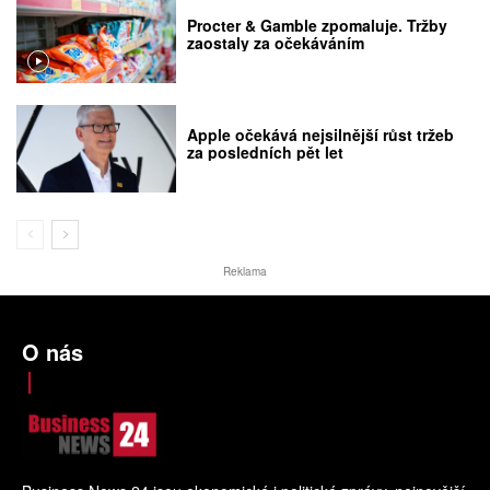
Procter & Gamble zpomaluje. Tržby
zaostaly za očekáváním
Apple očekává nejsilnější růst tržeb
za posledních pět let
Reklama
O nás