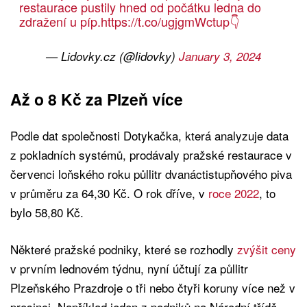
restaurace pustily hned od počátku ledna do
zdražení u píp.
https://t.co/ugjgmWctup
👇
— Lidovky.cz (@lidovky)
January 3, 2024
Až o 8 Kč za Plzeň více
Podle dat společnosti Dotykačka, která analyzuje data
z pokladních systémů, prodávaly pražské restaurace v
červenci loňského roku půllitr dvanáctistupňového piva
v průměru za 64,30 Kč. O rok dříve, v
roce 2022
, to
bylo 58,80 Kč.
Některé pražské podniky, které se rozhodly
zvýšit ceny
v prvním lednovém týdnu, nyní účtují za půllitr
Plzeňského Prazdroje o tři nebo čtyři koruny více než v
prosinci. Například jeden z podniků na Národní třídě