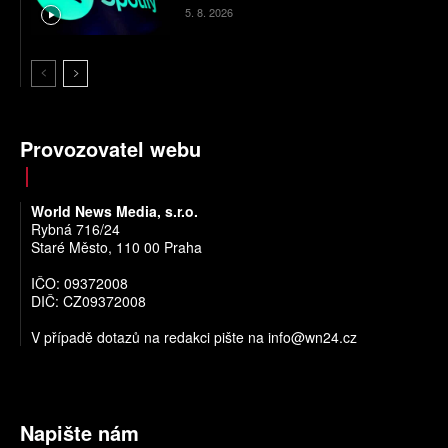
5. 8. 2026
Provozovatel webu
World News Media, s.r.o.
Rybná 716/24
Staré Město, 110 00 Praha
IČO: 09372008
DIČ: CZ09372008
V případě dotazů na redakci pište na
info@wn24.cz
Napište nám