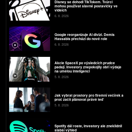
Disney se dohodl TikTokem. Tvůrci
mohou používat slavné postavičky ve
videích
6. 8. 2026
Google reorganizuje AI divizi. Demis
Hassabis přechází do nové role
6. 8. 2026
Akcie SpaceX po výsledcích prudce
padají. Investory znepokojily obří výdaje
na umělou inteligenci
5. 8. 2026
Jak vybrat prostory pro firemní večírek a
proč začít plánovat právě teď
5. 8. 2026
Spotify dál roste, investory ale zneklidnil
slabší výhled