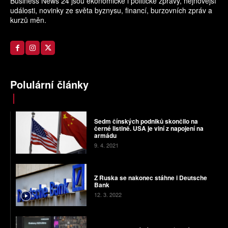
Business News 24 jsou ekonomické i politické zprávy, nejnovější
události, novinky ze světa byznysu, financí, burzovních zpráv a
kurzů měn.
Polulární články
Sedm čínských podniků skončilo na
černé listině. USA je viní z napojení na
armádu
9. 4. 2021
Z Ruska se nakonec stáhne i Deutsche
Bank
12. 3. 2022