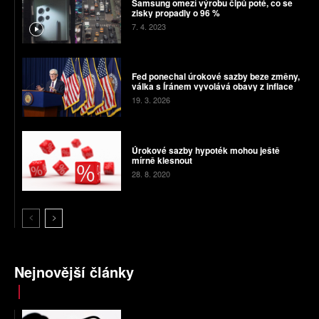
Samsung omezí výrobu čipů poté, co se
zisky propadly o 96 %
7. 4. 2023
Fed ponechal úrokové sazby beze změny,
válka s Íránem vyvolává obavy z inflace
19. 3. 2026
Úrokové sazby hypoték mohou ještě
mírně klesnout
28. 8. 2020
Nejnovější články