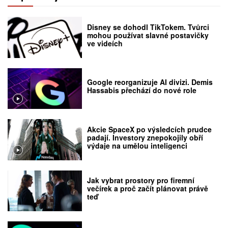
Disney se dohodl TikTokem. Tvůrci
mohou používat slavné postavičky
ve videích
Google reorganizuje AI divizi. Demis
Hassabis přechází do nové role
Akcie SpaceX po výsledcích prudce
padají. Investory znepokojily obří
výdaje na umělou inteligenci
Jak vybrat prostory pro firemní
večírek a proč začít plánovat právě
teď