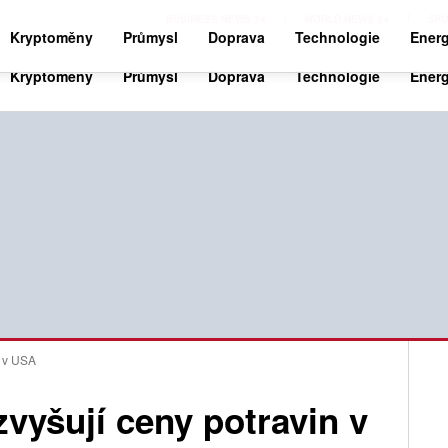
BUSINESS NEWS 24
WORLD NEWS 24
SPO
Kryptoměny
Průmysl
Doprava
Technologie
Energ
n v USA
zvyšují ceny potravin v