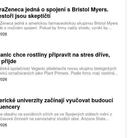
raZeneca jedná o spojení s Bristol Myers.
estoři jsou skeptičtí
Zeneca jedná s americkou farmaceutickou skupinou Bristol Myers
b o možném spojení. Pokud by firmy našly shodu, vznikl by
 z největších výrobců léků na světě s hodnotou téměř 400 miliard
 2026
ů.
anic chce rostliny připravit na stres dříve,
 přijde
lská společnost Veganic představila novou skupinu biologických
avků označovaných jako Plant Primers. Podle firmy mají rostlinám
t biologické signály, které je připraví na pozdější stres. Cílem není
 2026
vat plodiny neustále v pohotovosti, ale umožnit jim rychleji spustit
ní obranné a adaptační procesy.
rické univerzity začínají vyučovat budoucí
luencery
a obsahu na sociálních sítích se ve Spojených státech mění z
časové činnosti na samostatný studijní obor. Arizona State
rsity připravila bakalářský program zaměřený na tvorbu obsahu.
 2026
use University zase spouští vedlejší studijní program pro
ce o digitální podnikání a ekonomiku tvůrců.