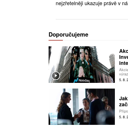
nejzřetelněji ukazuje právě v n
Doporučujeme
Akc
Inv
int
Akcie
výraz
do um
5. 8.
dál ř
Jak
zač
Přípr
5. 8.