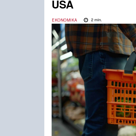
USA
2
min.
EKONOMIKA