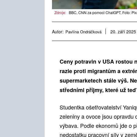
Zdroje:
BBC, CNN za pomoci ChatGPT, Foto: Pi
Autor:
Pavlína Ondráčková
20. září 2025
Ceny potravin v USA rostou ne
razie proti migrantům a extr
supermarketech stále výš. Ne
středními příjmy, které už teď
Studentka ošetřovatelství Yani
zeleniny a ovoce jsou opravdu dr
výbava. Podle ekonomů jde o př
nedostatku pracovní síly v země