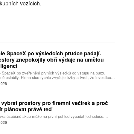
ákupních vozících.
ie SpaceX po výsledcích prudce padají.
estory znepokojily obří výdaje na umělou
eligenci
 SpaceX po zveřejnění prvních výsledků od vstupu na burzu
ně oslabily. Firma sice rychle zvyšuje tržby a tvrdí, že investice
ělé inteligence se vracejí mnohem rychleji než dříve, investoři ale
 2026
eší, zda je tempo rekordních výdajů dlouhodobě udržitelné.
 vybrat prostory pro firemní večírek a proč
ít plánovat právě teď
ava úspěšné akce může na první pohled vypadat jednoduše....
 2026