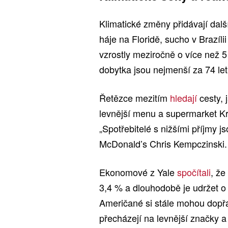
Klimatické změny přidávají dalš
háje na Floridě, sucho v Brazí
vzrostly meziročně o více než 5
dobytka jsou nejmenší za 74 let
Řetězce mezitím
hledají
cesty, 
levnější menu a supermarket K
„Spotřebitelé s nižšími příjmy 
McDonald’s Chris Kempczinski.
Ekonomové z Yale
spočítali
, že
3,4 % a dlouhodobě je udržet o 
Američané si stále mohou dopřát
přecházejí na levnější značky 