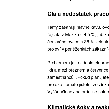
Cla a nedostatek prac
Tarify zasahují hlavně kávu, ov
rajčata z Mexika o 4,5 %, jablk
čerstvého ovoce a 38 % zelenin
projeví v peněženkách zákazní
Problémem je i nedostatek pracov
lidí a mezi březnem a července
zaměstnanců. „Pokud plánujete 
protože nemáte jistotu, že získá
Vyšší náklady na práci se pak 
Klimatické šoky a reak