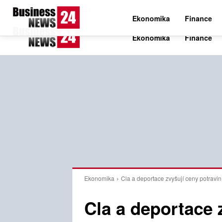
C
24.6
Čtvrtek 6. srpna 2026
Czech
Ekonomika
Finance
Ekonomika
Cla a deportace zvyšují ceny potravi
Cla a deportace 