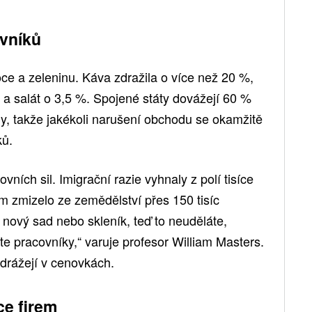
ovníků
oce a zeleninu. Káva zdražila o více než 20 %,
a a salát o 3,5 %. Spojené státy dovážejí 60 %
y, takže jakékoli narušení obchodu se okamžitě
ků.
ních sil. Imigrační razie vyhnaly z polí tisíce
m zmizelo ze zemědělství přes 150 tisíc
nový sad nebo skleník, teď to neuděláte,
te pracovníky,“ varuje profesor William Masters.
odrážejí v cenovkách.
ce firem