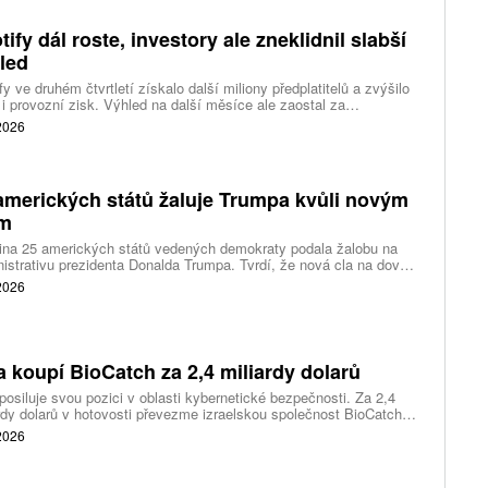
tify dál roste, investory ale zneklidnil slabší
led
fy ve druhém čtvrtletí získalo další miliony předplatitelů a zvýšilo
 i provozní zisk. Výhled na další měsíce ale zaostal za
váním a ukázal, že další růst bude vyžadovat vyšší výdaje na
 2026
ting, nové služby a umělou inteligenci.
amerických států žaluje Trumpa kvůli novým
ům
ina 25 amerických států vedených demokraty podala žalobu na
istrativu prezidenta Donalda Trumpa. Tvrdí, že nová cla na dovoz
ítek zemí překračují pravomoci prezidenta a obcházejí předchozí
 2026
dnutí amerických soudů.
a koupí BioCatch za 2,4 miliardy dolarů
posiluje svou pozici v oblasti kybernetické bezpečnosti. Za 2,4
rdy dolarů v hotovosti převezme izraelskou společnost BioCatch,
 pomáhá bankám odhalovat podvody podle chování uživatelů při
 2026
 s internetovým bankovnictvím.