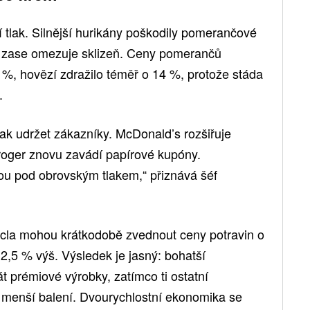
í tlak. Silnější hurikány poškodily pomerančové
lii zase omezuje sklizeň. Ceny pomerančů
 %, hovězí zdražilo téměř o 14 %, protože stáda
.
jak udržet zákazníky. McDonald’s rozšiřuje
roger znovu zavádí papírové kupóny.
jsou pod obrovským tlakem,“ přiznává šéf
 cla mohou krátkodobě zvednout ceny potravin o
2,5 % výš. Výsledek je jasný: bohatší
 prémiové výrobky, zatímco ti ostatní
a menší balení. Dvourychlostní ekonomika se