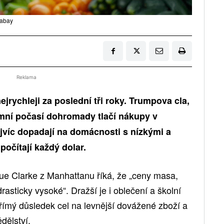
xabay
Reklama
jrychleji za poslední tři roky. Trumpova cla,
émní počasí dohromady tlačí nákupy v
jvíc dopadají na domácnosti s nízkými a
 počítají každý dolar.
que Clarke z Manhattanu říká, že „ceny masa,
asticky vysoké“. Dražší je i oblečení a školní
ímý důsledek cel na levnější dovážené zboží a
dělství.