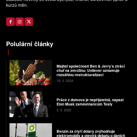
kurzů měn.
Polulární články
Majitel společnosti Ben & Jerry’s ztrácí
chuť na zmrzlinu: Unilever oznamuje
rozsáhlou restrukturalizaci
19. 3. 2024
Práce z domova je nepřijatelná, napsal
Elon Musk zaměstnancům Tesly
2. 6. 2022
Benzin za čtyři dolary zvýhodňuje
elektromobily a otevírá debatu o daních