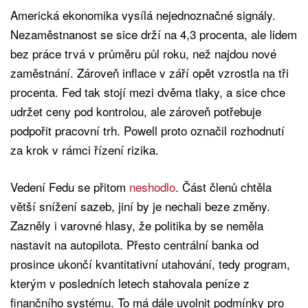
Americká ekonomika vysílá nejednoznačné signály.
Nezaměstnanost se sice drží na 4,3 procenta, ale lidem
bez práce trvá v průměru půl roku, než najdou nové
zaměstnání. Zároveň inflace v září opět vzrostla na tři
procenta. Fed tak stojí mezi dvěma tlaky, a sice chce
udržet ceny pod kontrolou, ale zároveň potřebuje
podpořit pracovní trh. Powell proto označil rozhodnutí
za krok v rámci řízení rizika.
Vedení Fedu se přitom
neshodlo
. Část členů chtěla
větší snížení sazeb, jiní by je nechali beze změny.
Zazněly i varovné hlasy, že politika by se neměla
nastavit na autopilota. Přesto centrální banka od
prosince ukončí kvantitativní utahování, tedy program,
kterým v posledních letech stahovala peníze z
finančního systému. To má dále uvolnit podmínky pro