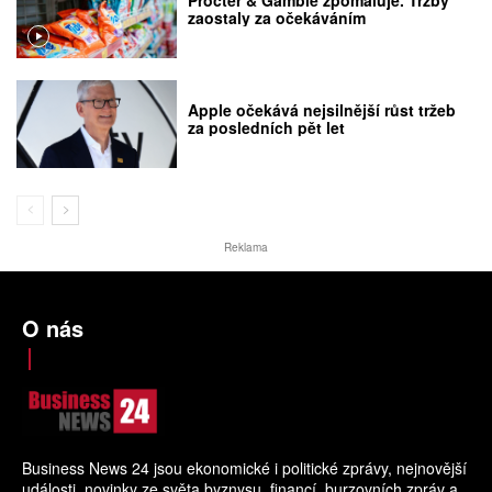
zaostaly za očekáváním
Apple očekává nejsilnější růst tržeb
za posledních pět let
Reklama
O nás
Business News 24 jsou ekonomické i politické zprávy, nejnovější
události, novinky ze světa byznysu, financí, burzovních zpráv a