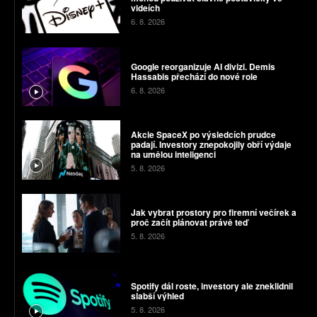
videích
6. 8. 2026
Google reorganizuje AI divizi. Demis
Hassabis přechází do nové role
6. 8. 2026
Akcie SpaceX po výsledcích prudce
padají. Investory znepokojily obří výdaje
na umělou inteligenci
5. 8. 2026
Jak vybrat prostory pro firemní večírek a
proč začít plánovat právě teď
5. 8. 2026
Spotify dál roste, investory ale zneklidnil
slabší výhled
5. 8. 2026