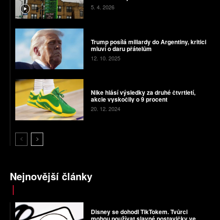
5. 4. 2026
Trump posílá miliardy do Argentiny, kritici
mluví o daru přátelům
12. 10. 2025
Nike hlásí výsledky za druhé čtvrtletí,
akcie vyskočily o 9 procent
20. 12. 2024
Nejnovější články
Disney se dohodl TikTokem. Tvůrci
mohou používat slavné postavičky ve