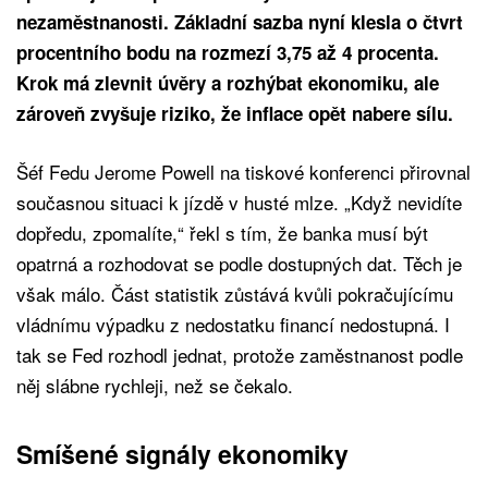
nezaměstnanosti. Základní sazba nyní klesla o čtvrt
procentního bodu na rozmezí 3,75 až 4 procenta.
Krok má zlevnit úvěry a rozhýbat ekonomiku, ale
zároveň zvyšuje riziko, že inflace opět nabere sílu.
Šéf Fedu Jerome Powell na tiskové konferenci přirovnal
současnou situaci k jízdě v husté mlze. „Když nevidíte
dopředu, zpomalíte,“ řekl s tím, že banka musí být
opatrná a rozhodovat se podle dostupných dat. Těch je
však málo. Část statistik zůstává kvůli pokračujícímu
vládnímu výpadku z nedostatku financí nedostupná. I
tak se Fed rozhodl jednat, protože zaměstnanost podle
něj slábne rychleji, než se čekalo.
Smíšené signály ekonomiky