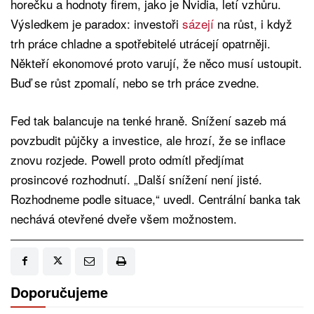
horečku a hodnoty firem, jako je Nvidia, letí vzhůru.
Výsledkem je paradox: investoři
sázejí
na růst, i když
trh práce chladne a spotřebitelé utrácejí opatrněji.
Někteří ekonomové proto varují, že něco musí ustoupit.
Buď se růst zpomalí, nebo se trh práce zvedne.
Fed tak balancuje na tenké hraně. Snížení sazeb má
povzbudit půjčky a investice, ale hrozí, že se inflace
znovu rozjede. Powell proto odmítl předjímat
prosincové rozhodnutí. „Další snížení není jisté.
Rozhodneme podle situace,“ uvedl. Centrální banka tak
nechává otevřené dveře všem možnostem.
Doporučujeme