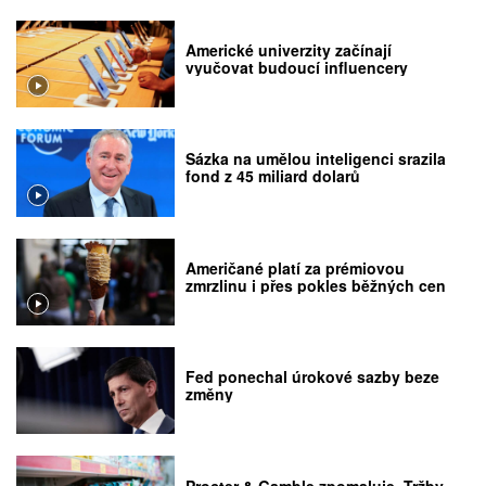
Americké univerzity začínají
vyučovat budoucí influencery
Sázka na umělou inteligenci srazila
fond z 45 miliard dolarů
Američané platí za prémiovou
zmrzlinu i přes pokles běžných cen
Fed ponechal úrokové sazby beze
změny
Procter & Gamble zpomaluje. Tržby