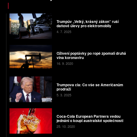
Trumpův „Velký, krásný zákon“ ruší
daňové úlevy pro elektromobily
4. 7. 2025
Oživení poptávky po ropě zpomalí druhá
vlna koronaviru
16. 9. 2020
Trumpova cla: Co vše se Američanům
prodraží
5. 3. 2025
Coca-Cola European Partners vedou
jednání o koupi australské společnosti
25. 10. 2020