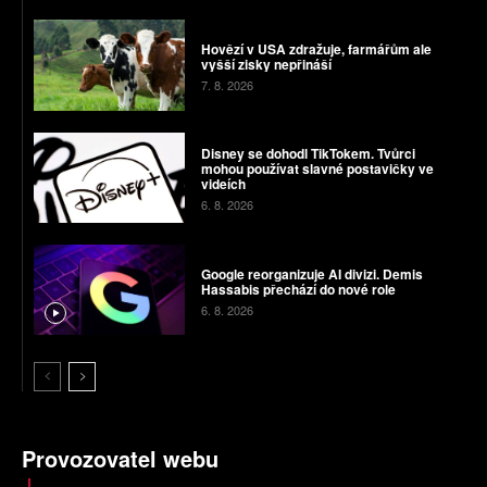
Hovězí v USA zdražuje, farmářům ale
vyšší zisky nepřináší
7. 8. 2026
Disney se dohodl TikTokem. Tvůrci
mohou používat slavné postavičky ve
videích
6. 8. 2026
Google reorganizuje AI divizi. Demis
Hassabis přechází do nové role
6. 8. 2026
Provozovatel webu