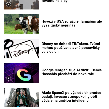
továrnu na čipy
Hovězí v USA zdražuje, farmářům ale
vyšší zisky nepřináší
Disney se dohodl TikTokem. Tvůrci
mohou používat slavné postavičky
ve videích
Google reorganizuje AI divizi. Demis
Hassabis přechází do nové role
Akcie SpaceX po výsledcích prudce
padají. Investory znepokojily obří
výdaje na umělou inteligenci