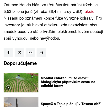
Zatímco Honda hlásí za třetí čtvrtletí nárůst tržeb na
5,53 bilionu jenů (zhruba 36,4 miliardy USD),
akcie
Nissanu po oznámení konce fúze výrazně kolísaly. Pro
investory je tak hlavní otázkou, zda nezávislost obou
značek bude ve stále tvrdším elektromobilovém souboji
spíš výhodou, nebo nevýhodou.
Doporučujeme
Mobilní chlazení může otevřít
biologickým přípravkům cestu na
odlehlé farmy
SpaceX a Tesla plánují v Texasu obří