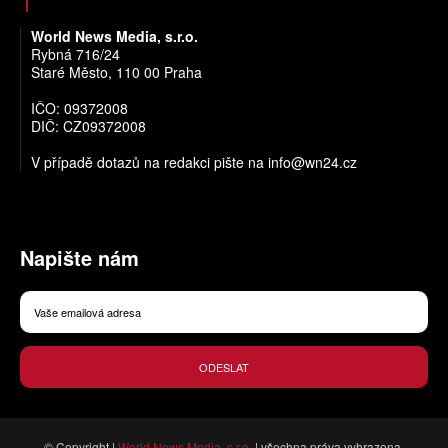
World News Media, s.r.o.
Rybná 716/24
Staré Město, 110 00 Praha
IČO: 09372008
DIČ: CZ09372008
V případě dotazů na redakci pište na
info@wn24.cz
Napište nám
ODESLAT
© Copyright |
World News Media, s.r.o.
| všechna práva vyhrazena.