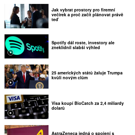
Jak vybrat prostory pro firemní
večírek a proč začít plánovat právě
teď
Spotify dál roste, investory ale
zneklidnil slabší výhled
25 amerických států žaluje Trumpa
kvůli novým clům
Visa koupí BioCatch za 2,4 miliardy
dolarů
AstraZeneca jedná o spojení s