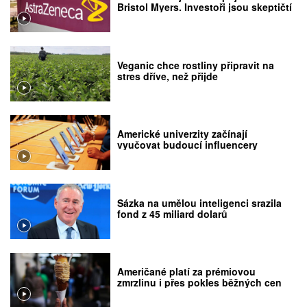
Bristol Myers. Investoři jsou skeptičtí
Veganic chce rostliny připravit na
stres dříve, než přijde
Americké univerzity začínají
vyučovat budoucí influencery
Sázka na umělou inteligenci srazila
fond z 45 miliard dolarů
Američané platí za prémiovou
zmrzlinu i přes pokles běžných cen