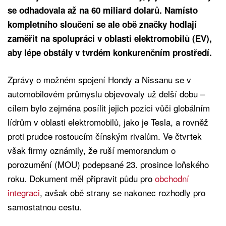
se odhadovala až na 60 miliard dolarů. Namísto
kompletního sloučení se ale obě značky hodlají
zaměřit na spolupráci v oblasti elektromobilů (EV),
aby lépe obstály v tvrdém konkurenčním prostředí.
Zprávy o možném spojení Hondy a Nissanu se v
automobilovém průmyslu objevovaly už delší dobu –
cílem bylo zejména posílit jejich pozici vůči globálním
lídrům v oblasti elektromobilů, jako je Tesla, a rovněž
proti prudce rostoucím čínským rivalům. Ve čtvrtek
však firmy oznámily, že ruší memorandum o
porozumění (MOU) podepsané 23. prosince loňského
roku. Dokument měl připravit půdu pro
obchodní
integraci
, avšak obě strany se nakonec rozhodly pro
samostatnou cestu.