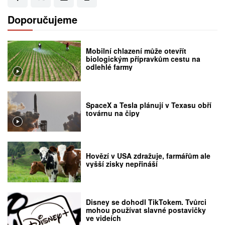
Doporučujeme
Mobilní chlazení může otevřít
biologickým přípravkům cestu na
odlehlé farmy
SpaceX a Tesla plánují v Texasu obří
továrnu na čipy
Hovězí v USA zdražuje, farmářům ale
vyšší zisky nepřináší
Disney se dohodl TikTokem. Tvůrci
mohou používat slavné postavičky
ve videích