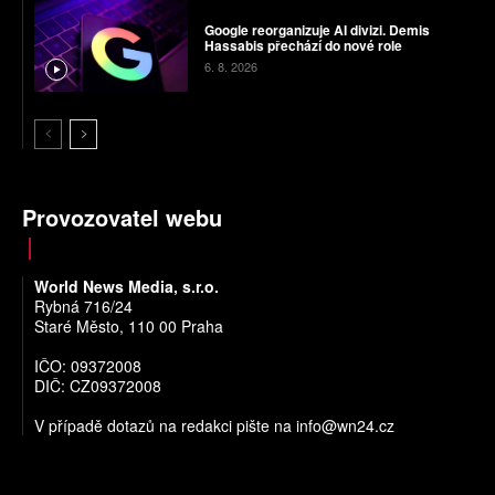
Google reorganizuje AI divizi. Demis
Hassabis přechází do nové role
6. 8. 2026
Provozovatel webu
World News Media, s.r.o.
Rybná 716/24
Staré Město, 110 00 Praha
IČO: 09372008
DIČ: CZ09372008
V případě dotazů na redakci pište na
info@wn24.cz