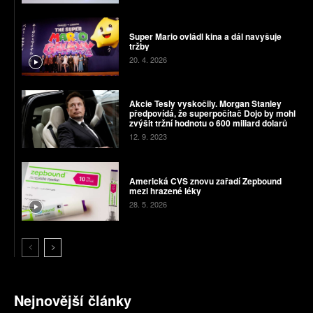
Super Mario ovládl kina a dál navyšuje
tržby
20. 4. 2026
Akcie Tesly vyskočily. Morgan Stanley
předpovídá, že superpočítač Dojo by mohl
zvýšit tržní hodnotu o 600 miliard dolarů
12. 9. 2023
Americká CVS znovu zařadí Zepbound
mezi hrazené léky
28. 5. 2026
Nejnovější články