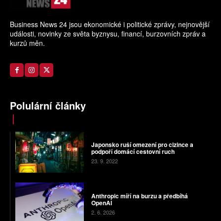
Business News 24 jsou ekonomické i politické zprávy, nejnovější
události, novinky ze světa byznysu, financí, burzovních zpráv a
kurzů měn.
Polulární články
Japonsko ruší omezení pro cizince a
podpoří domácí cestovní ruch
23. 9. 2022
Anthropic míří na burzu a předbíhá
OpenAI
2. 6. 2026