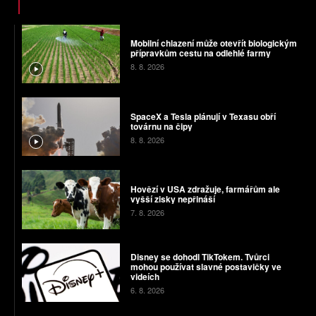
Mobilní chlazení může otevřít biologickým
přípravkům cestu na odlehlé farmy
8. 8. 2026
SpaceX a Tesla plánují v Texasu obří
továrnu na čipy
8. 8. 2026
Hovězí v USA zdražuje, farmářům ale
vyšší zisky nepřináší
7. 8. 2026
Disney se dohodl TikTokem. Tvůrci
mohou používat slavné postavičky ve
videích
6. 8. 2026